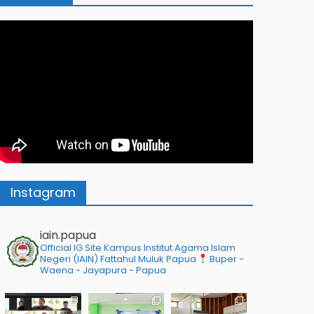
Instagram
iain.papua
Official IG Site Kampus Institut Agama Islam
Negeri (IAIN) Fattahul Muluk Papua
Buper -
Waena - Jayapura - Papua