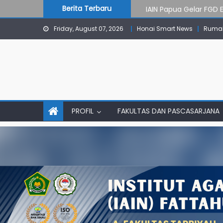
content
IAIN Papua Gelar FGD 
Berita Terbaru
KKN IAIN Papua: Kelo
Friday, August 07, 2026
Honai Smart News
Rumah
Para Mahasiswa PGMI 
Pembekalan KKN: Bang
PMB Jalur Mandiri: Pes
PROFIL
FAKULTAS DAN PASCASARJANA