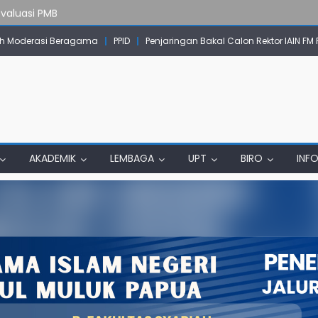
Evaluasi PMB
mpok Skow Sae Kolaborasi dengan KKN UGM dan Uncen
 Moderasi Beragama
PPID
Penjaringan Bakal Calon Rektor IAIN FM
IAIN Papua Tembus Jurnal Terindeks Google Scholar
un Komunikasi Aktif dengan Masyarakat
erta Ujian Dari Lanny Jaya Hingga Maluku
AKADEMIK
LEMBAGA
UPT
BIRO
INF