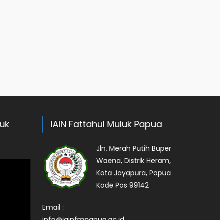
luk
IAIN Fattahul Muluk Papua
Jln. Merah Putih Buper
Waena, Distrik Heram,
Kota Jayapura, Papua
Kode Pos 99142
Email :
info@iainfmpapua.ac.id