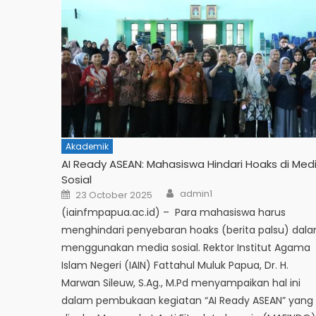
Akademik
AI Ready ASEAN: Mahasiswa Hindari Hoaks di Med
Sosial
admin1
23 October 2025
(iainfmpapua.ac.id) – Para mahasiswa harus
menghindari penyebaran hoaks (berita palsu) dal
menggunakan media sosial. Rektor Institut Agama
Islam Negeri (IAIN) Fattahul Muluk Papua, Dr. H.
Marwan Sileuw, S.Ag., M.Pd menyampaikan hal ini
dalam pembukaan kegiatan “AI Ready ASEAN” yang