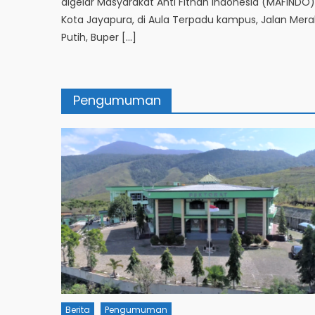
digelar Masyarakat Anti Fitnah Indonesia (MAFINDO
Kota Jayapura, di Aula Terpadu kampus, Jalan Mer
Putih, Buper […]
Pengumuman
Berita
Pengumuman