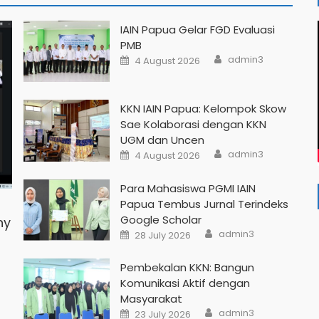
IAIN Papua Gelar FGD Evaluasi
PMB
admin3
4 August 2026
KKN IAIN Papua: Kelompok Skow
Sae Kolaborasi dengan KKN
UGM dan Uncen
admin3
4 August 2026
Para Mahasiswa PGMI IAIN
Papua Tembus Jurnal Terindeks
Google Scholar
ny
admin3
28 July 2026
Pembekalan KKN: Bangun
Komunikasi Aktif dengan
Masyarakat
admin3
23 July 2026