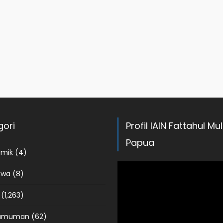
gori
Profil IAIN Fattahul Mu
Papua
emik
(4)
swa
(8)
(1,263)
umuman
(62)