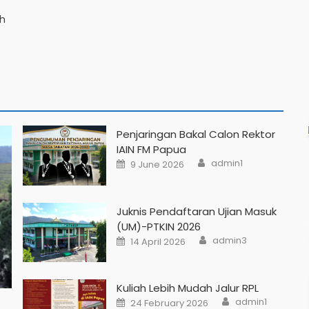
)
ah
Penjaringan Bakal Calon Rektor
IAIN FM Papua
admin1
9 June 2026
Juknis Pendaftaran Ujian Masuk
(UM)-PTKIN 2026
admin3
14 April 2026
Kuliah Lebih Mudah Jalur RPL
admin1
24 February 2026