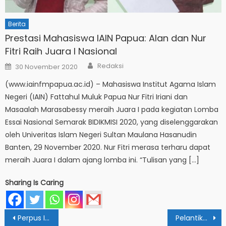
Berita
Prestasi Mahasiswa IAIN Papua: Alan dan Nur
Fitri Raih Juara I Nasional
Author
Posted
Redaksi
30 November 2020
on
(www.iainfmpapua.ac.id) – Mahasiswa Institut Agama Islam
Negeri (IAIN) Fattahul Muluk Papua Nur Fitri Iriani dan
Masaalah Marasabessy meraih Juara I pada kegiatan Lomba
Essai Nasional Semarak BIDIKMISI 2020, yang diselenggarakan
oleh Univeritas Islam Negeri Sultan Maulana Hasanudin
Banten, 29 November 2020. Nur Fitri merasa terharu dapat
meraih Juara I dalam ajang lomba ini. “Tulisan yang […]
Sharing Is Caring
Post
Perpus IAIN Papua Bahas Pedoman Akreditasi Bersama Uncen dan UM Papua
Pelantikan HMPS : Mahasiswa Perlu Terbiasa Berorganisasi