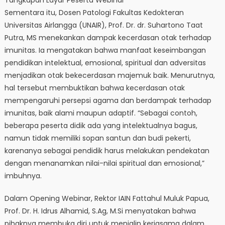
Tangkapan Layar Peserta Webinar
Sementara itu, Dosen Patologi Fakultas Kedokteran
Universitas Airlangga (UNAIR), Prof. Dr. dr. Suhartono Taat
Putra, MS menekankan dampak kecerdasan otak terhadap
imunitas. Ia mengatakan bahwa manfaat keseimbangan
pendidikan intelektual, emosional, spiritual dan adversitas
menjadikan otak bekecerdasan majemuk baik. Menurutnya,
hal tersebut membuktikan bahwa kecerdasan otak
mempengaruhi persepsi agama dan berdampak terhadap
imunitas, baik alami maupun adaptif. “Sebagai contoh,
beberapa peserta didik ada yang intelektualnya bagus,
namun tidak memiliki sopan santun dan budi pekerti,
karenanya sebagai pendidik harus melakukan pendekatan
dengan menanamkan nilai-nilai spiritual dan emosional,”
imbuhnya.
Dalam Opening Webinar, Rektor IAIN Fattahul Muluk Papua,
Prof. Dr. H. Idrus Alhamid, S.Ag, M.Si menyatakan bahwa
pihaknya membuka diri untuk menjalin kerjasama dalam