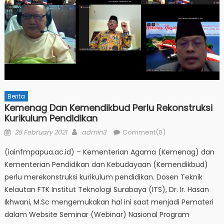
Berita
Kemenag Dan Kemendikbud Perlu Rekonstruksi
Kurikulum Pendidikan
Posted
Author
28 February 2021
admin3
Comment(0)
on
(iainfmpapua.ac.id) – Kementerian Agama (Kemenag) dan
Kementerian Pendidikan dan Kebudayaan (Kemendikbud)
perlu merekonstruksi kurikulum pendidikan. Dosen Teknik
Kelautan FTK Institut Teknologi Surabaya (ITS), Dr. Ir. Hasan
Ikhwani, M.Sc mengemukakan hal ini saat menjadi Pemateri
dalam Website Seminar (Webinar) Nasional Program