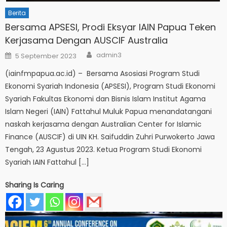
Berita
Bersama APSESI, Prodi Eksyar IAIN Papua Teken
Kerjasama Dengan AUSCIF Australia
Author
Posted
admin3
5 September 2023
on
(iainfmpapua.ac.id) – Bersama Asosiasi Program Studi
Ekonomi Syariah Indonesia (APSESI), Program Studi Ekonomi
Syariah Fakultas Ekonomi dan Bisnis Islam Institut Agama
Islam Negeri (IAIN) Fattahul Muluk Papua menandatangani
naskah kerjasama dengan Australian Center for Islamic
Finance (AUSCIF) di UIN KH. Saifuddin Zuhri Purwokerto Jawa
Tengah, 23 Agustus 2023. Ketua Program Studi Ekonomi
Syariah IAIN Fattahul […]
Sharing Is Caring