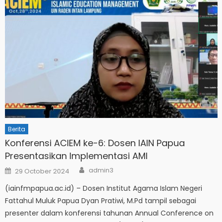
Berita
Konferensi ACIEM ke-6: Dosen IAIN Papua
Presentasikan Implementasi AMI
Author
Posted
admin3
29 October 2024
on
(iainfmpapua.ac.id) – Dosen Institut Agama Islam Negeri
Fattahul Muluk Papua Dyan Pratiwi, M.Pd tampil sebagai
presenter dalam konferensi tahunan Annual Conference on