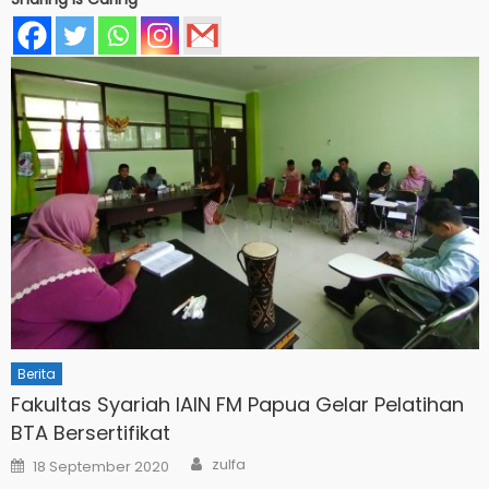
Berita
Fakultas Syariah IAIN FM Papua Gelar Pelatihan
BTA Bersertifikat
Author
Posted
zulfa
18 September 2020
on