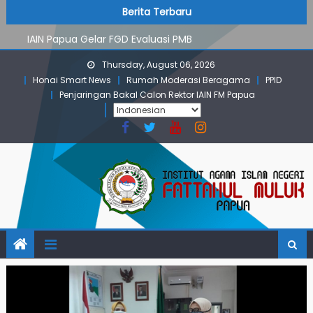
PMB Jalur Mandiri: Peserta Ujian Dari Lanny Jaya Hingga
Skip
content
Berita Terbaru
Maluku
to
IAIN Papua Gelar FGD Evaluasi PMB
content
KKN IAIN Papua: Kelompok Skow Sae Kolaborasi dengan
Thursday, August 06, 2026
KKN UGM dan Uncen
Honai Smart News
Rumah Moderasi Beragama
PPID
Para Mahasiswa PGMI IAIN Papua Tembus Jurnal
Penjaringan Bakal Calon Rektor IAIN FM Papua
Terindeks Google Scholar
Pembekalan KKN: Bangun Komunikasi Aktif dengan
Masyarakat
PMB Jalur Mandiri: Peserta Ujian Dari Lanny Jaya Hingga
Maluku