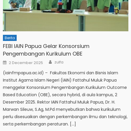
Berita
FEBI IAIN Papua Gelar Konsorsium
Pengembangan Kurikulum OBE
Author
Posted
zulfa
2 December 2025
on
(iainfmpapua.ac.id) – Fakultas Ekonomi dan Bisnis Islam
Institut Agama Islam Negeri (IAIN) Fattahul Muluk Papua
menggelar Konsorsium Pengembangan Kurikulum Outcome
Based Education (OBE), secara hybrid, di aula kampus, 2
Desember 2025. Rektor IAIN Fattahul Muluk Papua, Dr. H.
Marwan Sileuw, S.Ag, M.Pd menyebutkan bahwa kurikulum
perlu disesuaikan dengan perkembangan ilmu dan teknologi,
serta perkembangan peraturan. […]