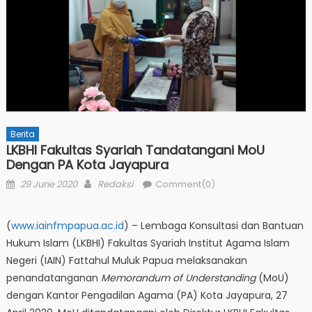
Berita
LKBHI Fakultas Syariah Tandatangani MoU
Dengan PA Kota Jayapura
Posted
Author
29 June 2020
Redaksi
Comment(0)
on
(
www.iainfmpapua.ac.id
) – Lembaga Konsultasi dan Bantuan
Hukum Islam (LKBHI) Fakultas Syariah Institut Agama Islam
Negeri (IAIN) Fattahul Muluk Papua melaksanakan
penandatanganan
Memorandum of Understanding
(MoU)
dengan Kantor Pengadilan Agama (PA) Kota Jayapura, 27