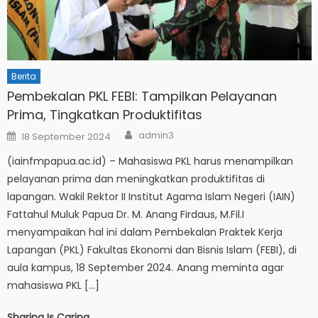
Berita
Pembekalan PKL FEBI: Tampilkan Pelayanan
Prima, Tingkatkan Produktifitas
Author
Posted
admin3
18 September 2024
on
(iainfmpapua.ac.id) – Mahasiswa PKL harus menampilkan
pelayanan prima dan meningkatkan produktifitas di
lapangan. Wakil Rektor II Institut Agama Islam Negeri (IAIN)
Fattahul Muluk Papua Dr. M. Anang Firdaus, M.Fil.I
menyampaikan hal ini dalam Pembekalan Praktek Kerja
Lapangan (PKL) Fakultas Ekonomi dan Bisnis Islam (FEBI), di
aula kampus, 18 September 2024. Anang meminta agar
mahasiswa PKL […]
Sharing Is Caring