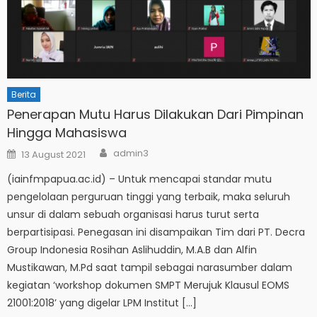
Berita
Penerapan Mutu Harus Dilakukan Dari Pimpinan
Hingga Mahasiswa
Author
Posted
admin3
13 August 2021
on
(iainfmpapua.ac.id) – Untuk mencapai standar mutu
pengelolaan perguruan tinggi yang terbaik, maka seluruh
unsur di dalam sebuah organisasi harus turut serta
berpartisipasi. Penegasan ini disampaikan Tim dari PT. Decra
Group Indonesia Rosihan Aslihuddin, M.A.B dan Alfin
Mustikawan, M.Pd saat tampil sebagai narasumber dalam
kegiatan ‘workshop dokumen SMPT Merujuk Klausul EOMS
21001:2018’ yang digelar LPM Institut […]