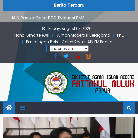
PMB Jalur Mandiri: Peserta Ujian Dari Lanny Jaya Hingga
Skip
content
Berita Terbaru
Maluku
to
IAIN Papua Gelar FGD Evaluasi PMB
content
KKN IAIN Papua: Kelompok Skow Sae Kolaborasi dengan
Friday, August 07, 2026
KKN UGM dan Uncen
Honai Smart News
Rumah Moderasi Beragama
PPID
Para Mahasiswa PGMI IAIN Papua Tembus Jurnal
Penjaringan Bakal Calon Rektor IAIN FM Papua
Terindeks Google Scholar
Pembekalan KKN: Bangun Komunikasi Aktif dengan
Masyarakat
PMB Jalur Mandiri: Peserta Ujian Dari Lanny Jaya Hingga
Maluku