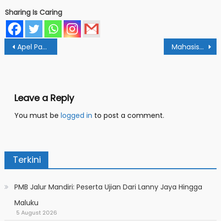
Sharing Is Caring
Post
Apel Pagi : Tiap ASN Pasti Punya Fungsi dan Manfaat Untuk Institusi
Mahasiswa IAIN Papua Nahkodai AMHTN-SI Korda Papua
navigation
Leave a Reply
You must be
logged in
to post a comment.
Terkini
PMB Jalur Mandiri: Peserta Ujian Dari Lanny Jaya Hingga
Maluku
5 August 2026