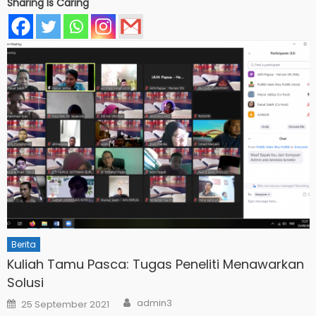
Sharing Is Caring
Berita
Kuliah Tamu Pasca: Tugas Peneliti Menawarkan
Solusi
Author
Posted
admin3
25 September 2021
on