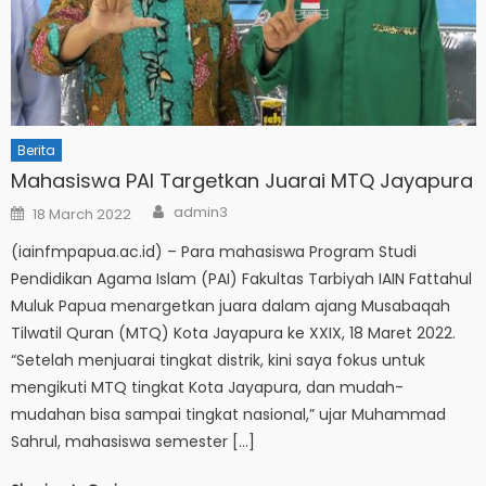
Berita
Mahasiswa PAI Targetkan Juarai MTQ Jayapura
Author
Posted
admin3
18 March 2022
on
(iainfmpapua.ac.id) – Para mahasiswa Program Studi
Pendidikan Agama Islam (PAI) Fakultas Tarbiyah IAIN Fattahul
Muluk Papua menargetkan juara dalam ajang Musabaqah
Tilwatil Quran (MTQ) Kota Jayapura ke XXIX, 18 Maret 2022.
“Setelah menjuarai tingkat distrik, kini saya fokus untuk
mengikuti MTQ tingkat Kota Jayapura, dan mudah-
mudahan bisa sampai tingkat nasional,” ujar Muhammad
Sahrul, mahasiswa semester […]