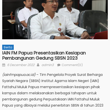
Berita
IAIN FM Papua Presentasikan Kesiapan
Pembangunan Gedung SBSN 2023
Posted
Author
6 December 2022
admin3
Comment(0)
on
(iainfmpapua.ac.id)
– Tim Pengelola Proyek Surat Berharga
Syariah Negara (SBSN) Institut Agama Islam Negeri (IAIN)
Fattahul Muluk Papua mempresentasikan kesiapan pihak
kampus dalam melaksanakan berbagai tahapan untuk
pembangunan gedung Perpustakaan IAIN Fattahul Muluk
Papua yang dibiayai melalui penerbitan SBSN di tahun 2023