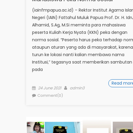
(iainfmpapua.ac.id) – Rektor Institut Agama Isl
Negeri (IAIN) Fattahul Muluk Papua Prof. Dr. H. Idr
Alhamid, S.Ag, M.Si meminta para mahasiswa
peserta Kuliah Kerja Nyata (KKN) peka dengan
norma sosial. “Peserta harus peka terhadap nor
ataupun aturan yang ada di masyarakat, karena
turun ke lokasi nanti kalian membawa nama
Institusi,” tegasnya saat memberikan sambutan
pada
Read mor
Posted
Author
24 June 2021
admin3
on
Comment(0)