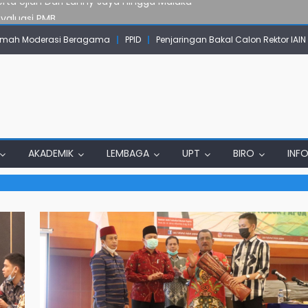
Evaluasi PMB
mpok Skow Sae Kolaborasi dengan KKN UGM dan Uncen
mah Moderasi Beragama
PPID
Penjaringan Bakal Calon Rektor IAI
IAIN Papua Tembus Jurnal Terindeks Google Scholar
un Komunikasi Aktif dengan Masyarakat
erta Ujian Dari Lanny Jaya Hingga Maluku
AKADEMIK
LEMBAGA
UPT
BIRO
INF