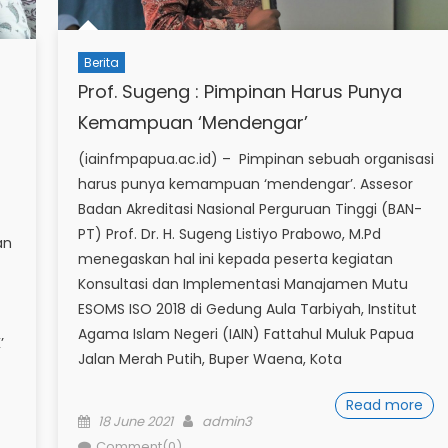
Berita
Prof. Sugeng : Pimpinan Harus Punya
Kemampuan ‘Mendengar’
(iainfmpapua.ac.id) – Pimpinan sebuah organisasi
harus punya kemampuan ‘mendengar’. Assesor
Badan Akreditasi Nasional Perguruan Tinggi (BAN-
PT) Prof. Dr. H. Sugeng Listiyo Prabowo, M.Pd
an
menegaskan hal ini kepada peserta kegiatan
Konsultasi dan Implementasi Manajamen Mutu
ESOMS ISO 2018 di Gedung Aula Tarbiyah, Institut
Agama Islam Negeri (IAIN) Fattahul Muluk Papua
’
Jalan Merah Putih, Buper Waena, Kota
Read more
Posted
Author
18 June 2021
admin3
on
Comment(0)