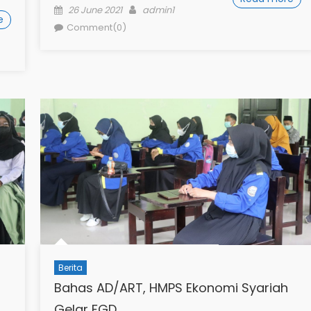
Posted
Author
26 June 2021
admin1
e
on
Comment(0)
Berita
Bahas AD/ART, HMPS Ekonomi Syariah
Gelar FGD