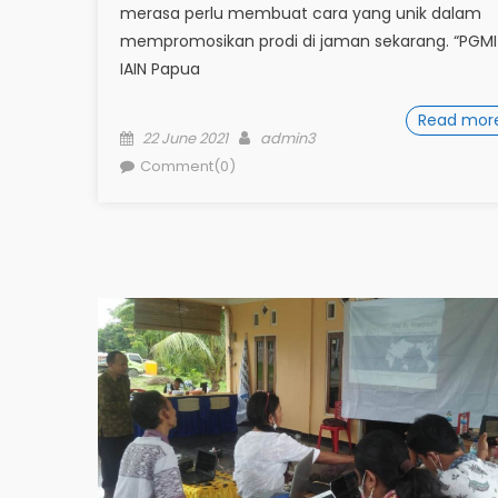
merasa perlu membuat cara yang unik dalam
mempromosikan prodi di jaman sekarang. “PGMI
IAIN Papua
Read mor
Posted
Author
22 June 2021
admin3
on
Comment(0)