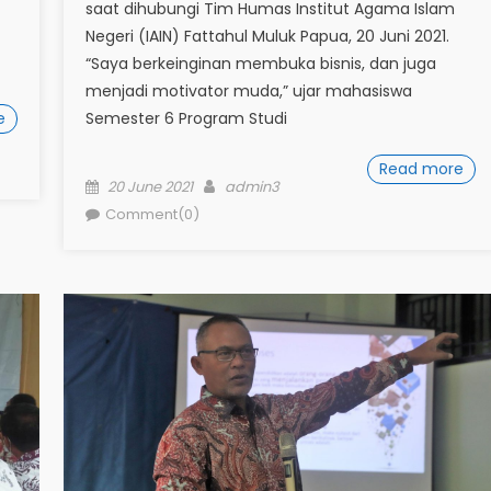
saat dihubungi Tim Humas Institut Agama Islam
Negeri (IAIN) Fattahul Muluk Papua, 20 Juni 2021.
“Saya berkeinginan membuka bisnis, dan juga
menjadi motivator muda,” ujar mahasiswa
e
Semester 6 Program Studi
Read more
Posted
Author
20 June 2021
admin3
on
Comment(0)