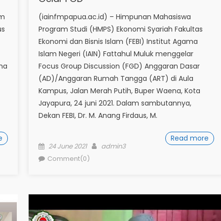
am
(iainfmpapua.ac.id) – Himpunan Mahasiswa
us
Program Studi (HMPS) Ekonomi Syariah Fakultas
Ekonomi dan Bisnis Islam (FEBI) Institut Agama
Islam Negeri (IAIN) Fattahul Muluk menggelar
ma
Focus Group Discussion (FGD) Anggaran Dasar
(AD)/Anggaran Rumah Tangga (ART) di Aula
Kampus, Jalan Merah Putih, Buper Waena, Kota
Jayapura, 24 juni 2021. Dalam sambutannya,
Dekan FEBI, Dr. M. Anang Firdaus, M.
e
Read more
Posted
Author
24 June 2021
admin3
on
Comment(0)