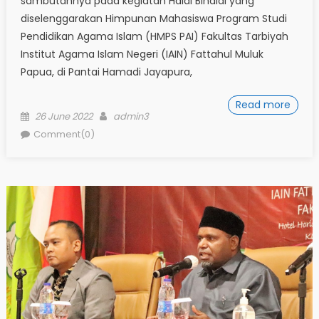
sambutannya pada kegiatan Halal Bihalal yang
diselenggarakan Himpunan Mahasiswa Program Studi
Pendidikan Agama Islam (HMPS PAI) Fakultas Tarbiyah
Institut Agama Islam Negeri (IAIN) Fattahul Muluk
Papua, di Pantai Hamadi Jayapura,
Read more
Posted
Author
26 June 2022
admin3
on
Comment(0)