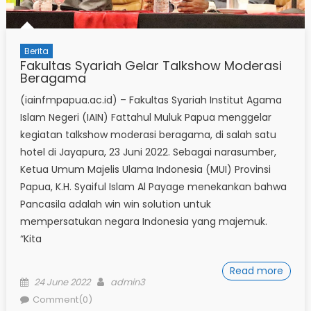
Berita
Fakultas Syariah Gelar Talkshow Moderasi
Beragama
(iainfmpapua.ac.id) – Fakultas Syariah Institut Agama
Islam Negeri (IAIN) Fattahul Muluk Papua menggelar
kegiatan talkshow moderasi beragama, di salah satu
hotel di Jayapura, 23 Juni 2022. Sebagai narasumber,
Ketua Umum Majelis Ulama Indonesia (MUI) Provinsi
Papua, K.H. Syaiful Islam Al Payage menekankan bahwa
Pancasila adalah win win solution untuk
mempersatukan negara Indonesia yang majemuk.
“Kita
Read more
Posted
Author
24 June 2022
admin3
on
Comment(0)