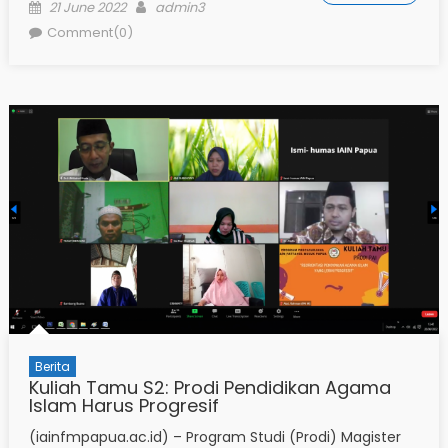
Posted
Author
21 June 2022
admin3
on
Comment(0)
Berita
Kuliah Tamu S2: Prodi Pendidikan Agama
Islam Harus Progresif
(iainfmpapua.ac.id) – Program Studi (Prodi) Magister