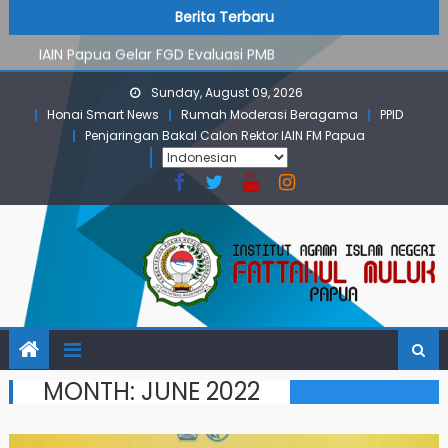
PMB Jalur Mandiri: Peserta Ujian Dari Lanny Jaya Hingga
Skip
content
Berita Terbaru
Maluku
to
IAIN Papua Gelar FGD Evaluasi PMB
content
KKN IAIN Papua: Kelompok Skow Sae Kolaborasi dengan
Sunday, August 09, 2026
KKN UGM dan Uncen
Honai Smart News
Rumah Moderasi Beragama
PPID
Para Mahasiswa PGMI IAIN Papua Tembus Jurnal
Penjaringan Bakal Calon Rektor IAIN FM Papua
Terindeks Google Scholar
Pembekalan KKN: Bangun Komunikasi Aktif dengan
Masyarakat
PMB Jalur Mandiri: Peserta Ujian Dari Lanny Jaya Hingga
Maluku
MONTH:
JUNE 2022