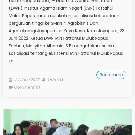
(iainfmpapua.ac.id) – Dharma Wanita Persatuan
(DWP) Institut Agama Islam Negeri (IAIN) Fattahul
Muluk Papua turut melakukan sosialisasi keberadaan
perguruan tinggi ke SMKN 4 Agrobisnis Dan
Agroteknoligi Jayapura, di Koya Koso, Kota Jayapura, 23
Juni 2022. Ketua DWP IAIN Fattahul Muluk Papua,
Fachria, Masyitha Alhamid, S.E mengatakan, selain
sosialisasi tentang eksistensi IAIN Fattahul Muluk Papua
ke
Read more
Posted
Author
24 June 2022
admin3
on
Comment(0)