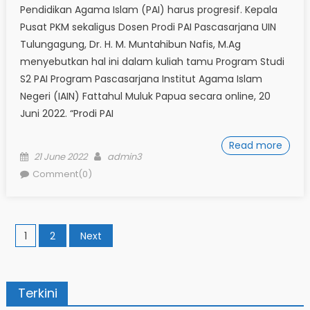
Pendidikan Agama Islam (PAI) harus progresif. Kepala
Pusat PKM sekaligus Dosen Prodi PAI Pascasarjana UIN
Tulungagung, Dr. H. M. Muntahibun Nafis, M.Ag
menyebutkan hal ini dalam kuliah tamu Program Studi
S2 PAI Program Pascasarjana Institut Agama Islam
Negeri (IAIN) Fattahul Muluk Papua secara online, 20
Juni 2022. “Prodi PAI
Read more
Posted
Author
21 June 2022
admin3
on
Comment(0)
Posts
1
2
Next
pagination
Terkini