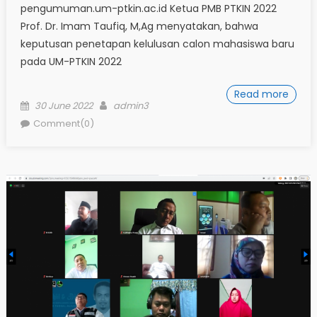
pengumuman.um-ptkin.ac.id Ketua PMB PTKIN 2022
Prof. Dr. Imam Taufiq, M,Ag menyatakan, bahwa
keputusan penetapan kelulusan calon mahasiswa baru
pada UM-PTKIN 2022
Read more
Posted
Author
30 June 2022
admin3
on
Comment(0)