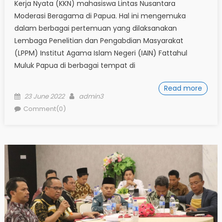
Kerja Nyata (KKN) mahasiswa Lintas Nusantara
Moderasi Beragama di Papua. Hal ini mengemuka
dalam berbagai pertemuan yang dilaksanakan
Lembaga Penelitian dan Pengabdian Masyarakat
(LPPM) Institut Agama Islam Negeri (IAIN) Fattahul
Muluk Papua di berbagai tempat di
Read more
Posted
Author
23 June 2022
admin3
on
Comment(0)