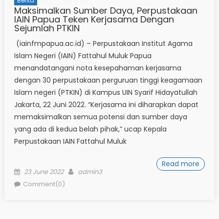
Berita
Maksimalkan Sumber Daya, Perpustakaan
IAIN Papua Teken Kerjasama Dengan
Sejumlah PTKIN
(iainfmpapua.ac.id) – Perpustakaan Institut Agama
Islam Negeri (IAIN) Fattahul Muluk Papua
menandatangani nota kesepahaman kerjasama
dengan 30 perpustakaan perguruan tinggi keagamaan
Islam negeri (PTKIN) di Kampus UIN Syarif Hidayatullah
Jakarta, 22 Juni 2022. “Kerjasama ini diharapkan dapat
memaksimalkan semua potensi dan sumber daya
yang ada di kedua belah pihak,” ucap Kepala
Perpustakaan IAIN Fattahul Muluk
Read more
Posted
Author
23 June 2022
admin3
on
Comment(0)