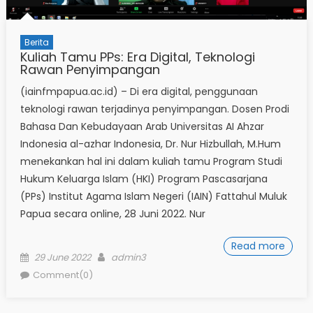
Berita
Kuliah Tamu PPs: Era Digital, Teknologi
Rawan Penyimpangan
(iainfmpapua.ac.id) – Di era digital, penggunaan
teknologi rawan terjadinya penyimpangan. Dosen Prodi
Bahasa Dan Kebudayaan Arab Universitas AI Ahzar
Indonesia al-azhar Indonesia, Dr. Nur Hizbullah, M.Hum
menekankan hal ini dalam kuliah tamu Program Studi
Hukum Keluarga Islam (HKI) Program Pascasarjana
(PPs) Institut Agama Islam Negeri (IAIN) Fattahul Muluk
Papua secara online, 28 Juni 2022. Nur
Read more
Posted
Author
29 June 2022
admin3
on
Comment(0)