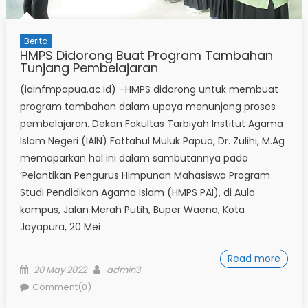
Berita
HMPS Didorong Buat Program Tambahan
Tunjang Pembelajaran
(iainfmpapua.ac.id) –HMPS didorong untuk membuat
program tambahan dalam upaya menunjang proses
pembelajaran. Dekan Fakultas Tarbiyah Institut Agama
Islam Negeri (IAIN) Fattahul Muluk Papua, Dr. Zulihi, M.Ag
memaparkan hal ini dalam sambutannya pada
‘Pelantikan Pengurus Himpunan Mahasiswa Program
Studi Pendidikan Agama Islam (HMPS PAI), di Aula
kampus, Jalan Merah Putih, Buper Waena, Kota
Jayapura, 20 Mei
Read more
Posted
Author
20 May 2022
admin3
on
Comment(0)