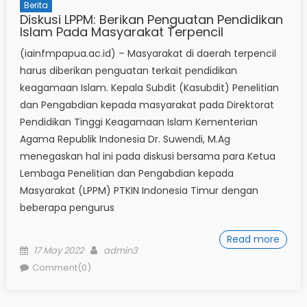
Berita
Diskusi LPPM: Berikan Penguatan Pendidikan
Islam Pada Masyarakat Terpencil
(iainfmpapua.ac.id) – Masyarakat di daerah terpencil
harus diberikan penguatan terkait pendidikan
keagamaan Islam. Kepala Subdit (Kasubdit) Penelitian
dan Pengabdian kepada masyarakat pada Direktorat
Pendidikan Tinggi Keagamaan Islam Kementerian
Agama Republik Indonesia Dr. Suwendi, M.Ag
menegaskan hal ini pada diskusi bersama para Ketua
Lembaga Penelitian dan Pengabdian kepada
Masyarakat (LPPM) PTKIN Indonesia Timur dengan
beberapa pengurus
Read more
Posted
Author
17 May 2022
admin3
on
Comment(0)