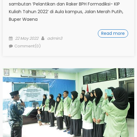
sambutan ‘Pelantikan dan Raker BPH Formadiksi- KIP
Kuliah Tahun 2022’ di Aula kampus, Jalan Merah Putih,
Buper Waena
Read more
Posted
Author
22 May 2022
admin3
on
Comment(0)