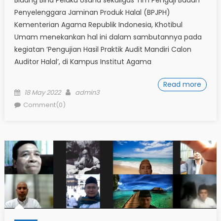
Bidang Bina Pelaku Usaha sekaligus Tim Penguji Badan
Penyelenggara Jaminan Produk Halal (BPJPH)
Kementerian Agama Republik Indonesia, Khotibul
Umam menekankan hal ini dalam sambutannya pada
kegiatan ‘Pengujian Hasil Praktik Audit Mandiri Calon
Auditor Halal’, di Kampus Institut Agama
Read more
Posted
Author
18 May 2022
admin3
on
Comment(0)