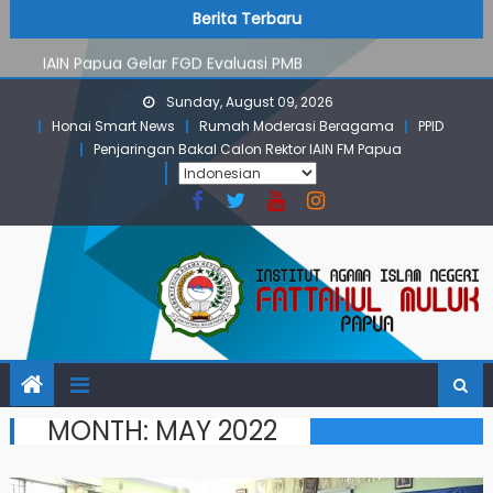
PMB Jalur Mandiri: Peserta Ujian Dari Lanny Jaya Hingga
Skip
content
Berita Terbaru
Maluku
to
IAIN Papua Gelar FGD Evaluasi PMB
content
KKN IAIN Papua: Kelompok Skow Sae Kolaborasi dengan
Sunday, August 09, 2026
KKN UGM dan Uncen
Honai Smart News
Rumah Moderasi Beragama
PPID
Para Mahasiswa PGMI IAIN Papua Tembus Jurnal
Penjaringan Bakal Calon Rektor IAIN FM Papua
Terindeks Google Scholar
Pembekalan KKN: Bangun Komunikasi Aktif dengan
Masyarakat
PMB Jalur Mandiri: Peserta Ujian Dari Lanny Jaya Hingga
Maluku
MONTH:
MAY 2022