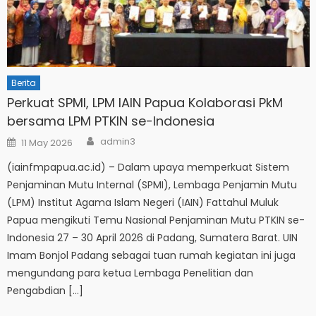
Berita
Perkuat SPMI, LPM IAIN Papua Kolaborasi PkM
bersama LPM PTKIN se-Indonesia
Author
Posted
admin3
11 May 2026
on
(iainfmpapua.ac.id) – Dalam upaya memperkuat Sistem
Penjaminan Mutu Internal (SPMI), Lembaga Penjamin Mutu
(LPM) Institut Agama Islam Negeri (IAIN) Fattahul Muluk
Papua mengikuti Temu Nasional Penjaminan Mutu PTKIN se-
Indonesia 27 – 30 April 2026 di Padang, Sumatera Barat. UIN
Imam Bonjol Padang sebagai tuan rumah kegiatan ini juga
mengundang para ketua Lembaga Penelitian dan
Pengabdian […]