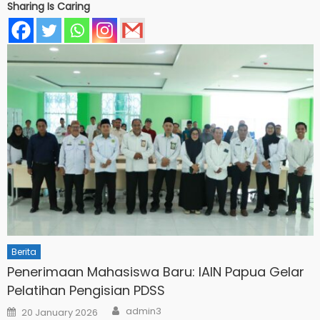
Sharing Is Caring
Berita
Penerimaan Mahasiswa Baru: IAIN Papua Gelar
Pelatihan Pengisian PDSS
Author
Posted
admin3
20 January 2026
on