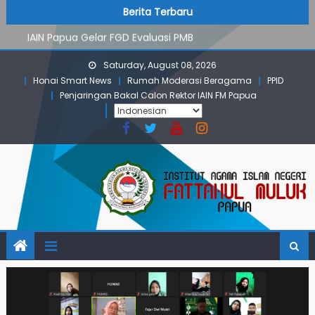
PMB Jalur Mandiri: Peserta Ujian Dari Lanny Jaya Hingga
Skip
content
Berita Terbaru
Maluku
to
IAIN Papua Gelar FGD Evaluasi PMB
content
KKN IAIN Papua: Kelompok Skow Sae Kolaborasi dengan
Saturday, August 08, 2026
KKN UGM dan Uncen
Honai Smart News
Rumah Moderasi Beragama
PPID
Para Mahasiswa PGMI IAIN Papua Tembus Jurnal
Penjaringan Bakal Calon Rektor IAIN FM Papua
Terindeks Google Scholar
Pembekalan KKN: Bangun Komunikasi Aktif dengan
Masyarakat
PMB Jalur Mandiri: Peserta Ujian Dari Lanny Jaya Hingga
Maluku