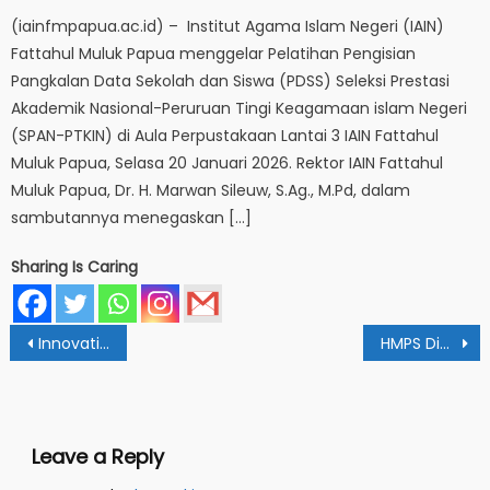
(iainfmpapua.ac.id) – Institut Agama Islam Negeri (IAIN)
Fattahul Muluk Papua menggelar Pelatihan Pengisian
Pangkalan Data Sekolah dan Siswa (PDSS) Seleksi Prestasi
Akademik Nasional-Peruruan Tingi Keagamaan islam Negeri
(SPAN-PTKIN) di Aula Perpustakaan Lantai 3 IAIN Fattahul
Muluk Papua, Selasa 20 Januari 2026. Rektor IAIN Fattahul
Muluk Papua, Dr. H. Marwan Sileuw, S.Ag., M.Pd, dalam
sambutannya menegaskan […]
Sharing Is Caring
Post
Innovative Mathematic Learning, Pendidik Harus Gunakan Alat Peraga
HMPS Didorong Ikut Majukan Prodi dan Fakultas
navigation
Leave a Reply