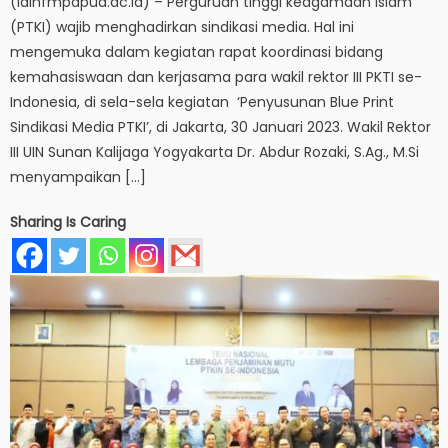
(iainfmpapua.ac.id) – Perguruan tinggi keagamaan islam
(PTKI) wajib menghadirkan sindikasi media. Hal ini
mengemuka dalam kegiatan rapat koordinasi bidang
kemahasiswaan dan kerjasama para wakil rektor III PKTI se-
Indonesia, di sela-sela kegiatan ‘Penyusunan Blue Print
Sindikasi Media PTKI’, di Jakarta, 30 Januari 2023. Wakil Rektor
III UIN Sunan Kalijaga Yogyakarta Dr. Abdur Rozaki, S.Ag., M.Si
menyampaikan […]
Sharing Is Caring