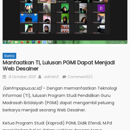
Berita
Manfaatkan TI, Lulusan PGMI Dapat Menjadi
Web Desainer
Posted
Author
8 October 2021
admin3
Comment(0)
on
(iainfmpapua.ac.id)
– Dengan memanfaatkan Teknologi
Informasi (TI), lulusan Program Studi Pendidikan Guru
Madrasah Ibtidaiyah (PGMI) dapat mengambil peluang
berkarya menjadi seorang Web Desainer.
Ketua Program Studi (Kaprodi) PGMI, Didik Efendi, M.Pd