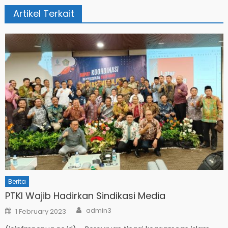
Artikel Terkait
Berita
PTKI Wajib Hadirkan Sindikasi Media
Author
Posted
admin3
1 February 2023
on