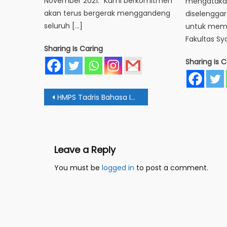
November 2021. “Kami berkomitmen
mengatakan
akan terus bergerak menggandeng
diselengga
seluruh […]
untuk memp
Fakultas Sya
Sharing Is Caring
Sharing Is C
Post
HMPS Tadris Bahasa Inggris Gelar Kajian Tentang Organisasi
navigation
Leave a Reply
You must be
logged in
to post a comment.