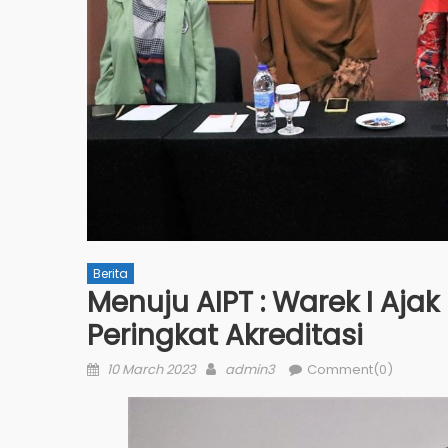
Berita
Menuju AIPT : Warek I Aja
Peringkat Akreditasi
Posted
Author
10 March 2023
admin3
Comment(0)
on