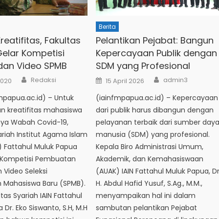
Berita
eatifitas, Fakultas
Pelantikan Pejabat: Bangun
Gelar Kompetisi
Kepercayaan Publik dengan
dan Video SPMB
SDM yang Profesional
Author
Author
Posted
Redaksi
admin3
2020
15 April 2026
on
mpapua.ac.id) – Untuk
(iainfmpapua.ac.id) – Kepercayaan
kreatifitas mahasiswa
dari publik harus dibangun dengan
nya Wabah Covid-19,
pelayanan terbaik dari sumber day
ariah Institut Agama Islam
manusia (SDM) yang profesional.
N) Fattahul Muluk Papua
Kepala Biro Administrasi Umum,
Kompetisi Pembuatan
Akademik, dan Kemahasiswaan
 Video Seleksi
(AUAK) IAIN Fattahul Muluk Papua, Dr
 Mahasiswa Baru (SPMB).
H. Abdul Hafid Yusuf, S.Ag., M.M.,
tas Syariah IAIN Fattahul
menyampaikan hal ini dalam
 Dr. Eko Siswanto, S.H, M.H
sambutan pelantikan Pejabat