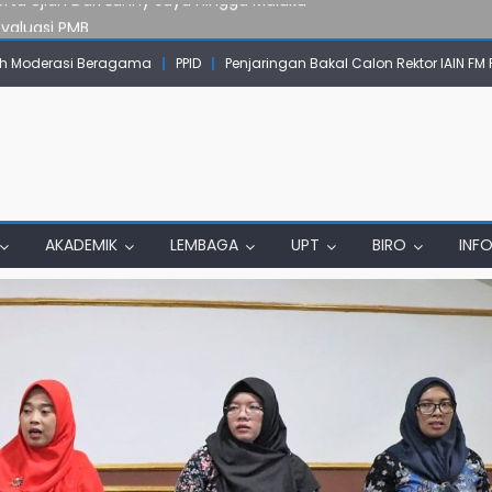
Evaluasi PMB
mpok Skow Sae Kolaborasi dengan KKN UGM dan Uncen
 Moderasi Beragama
PPID
Penjaringan Bakal Calon Rektor IAIN FM
IAIN Papua Tembus Jurnal Terindeks Google Scholar
un Komunikasi Aktif dengan Masyarakat
erta Ujian Dari Lanny Jaya Hingga Maluku
AKADEMIK
LEMBAGA
UPT
BIRO
INF