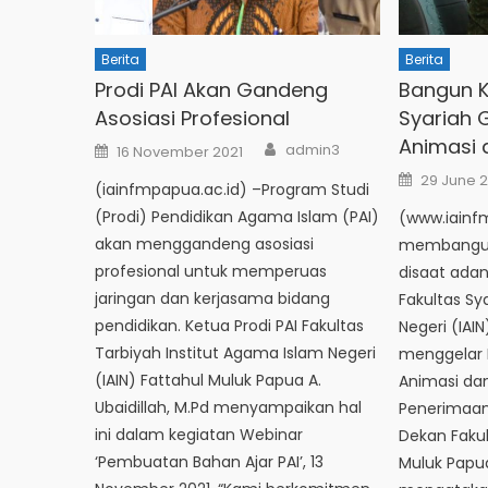
Berita
Berita
Prodi PAI Akan Gandeng
Bangun Kr
Asosiasi Profesional
Syariah 
Animasi 
Author
Posted
admin3
16 November 2021
on
Posted
29 June 
(iainfmpapua.ac.id) –Program Studi
on
(Prodi) Pendidikan Agama Islam (PAI)
(www.iainf
akan menggandeng asosiasi
membangun 
profesional untuk memperuas
disaat ada
jaringan dan kerjasama bidang
Fakultas Sy
pendidikan. Ketua Prodi PAI Fakultas
Negeri (IAI
Tarbiyah Institut Agama Islam Negeri
menggelar 
(IAIN) Fattahul Muluk Papua A.
Animasi dan
Ubaidillah, M.Pd menyampaikan hal
Penerimaan
ini dalam kegiatan Webinar
Dekan Fakul
‘Pembuatan Bahan Ajar PAI’, 13
Muluk Papua