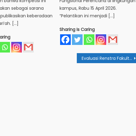
 bahwa kompetisi ini
Fungsional Perencana di lingkungan
rakan sebagai sarana
kampus, Rabu 15 April 2026.
ublikasikan keberadaan
“Pelantikan ini menjadi […]
ri’ah. […]
Sharing Is Caring
aring
Evaluasi Renstra Fakultas Syariah: Perubahan Menuju Ke Arah Lebih Baik