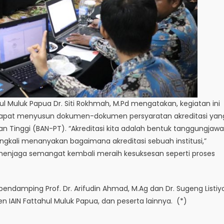
 Muluk Papua Dr. Siti Rokhmah, M.Pd mengatakan, kegiatan ini
pat menyusun dokumen-dokumen persyaratan akreditasi yan
an Tinggi (BAN-PT). “Akreditasi kita adalah bentuk tanggungjaw
ingkali menanyakan bagaimana akreditasi sebuah institusi,”
menjaga semangat kembali meraih kesuksesan seperti proses
endamping Prof. Dr. Arifudin Ahmad, M.Ag dan Dr. Sugeng Listiy
sen IAIN Fattahul Muluk Papua, dan peserta lainnya. (*)