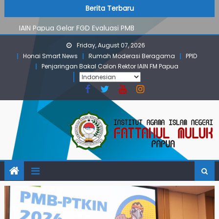
PMB Jalur Mandiri: Peserta Ujian Dari Lanny Jaya Hingga
Skip
content
Berita Terbaru
Maluku
to
IAIN Papua Gelar FGD Evaluasi PMB
content
KKN IAIN Papua: Kelompok Skow Sae Kolaborasi dengan
Friday, August 07, 2026
KKN UGM dan Uncen
Honai Smart News
Rumah Moderasi Beragama
PPID
Para Mahasiswa PGMI IAIN Papua Tembus Jurnal
Penjaringan Bakal Calon Rektor IAIN FM Papua
Terindeks Google Scholar
Pembekalan KKN: Bangun Komunikasi Aktif dengan
Masyarakat
PMB Jalur Mandiri: Peserta Ujian Dari Lanny Jaya Hingga
Maluku