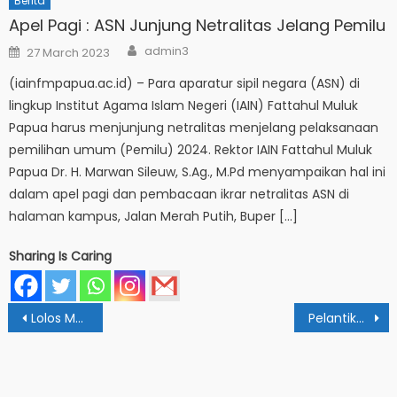
Berita
Apel Pagi : ASN Junjung Netralitas Jelang Pemilu
Author
Posted
admin3
27 March 2023
on
(iainfmpapua.ac.id) – Para aparatur sipil negara (ASN) di
lingkup Institut Agama Islam Negeri (IAIN) Fattahul Muluk
Papua harus menjunjung netralitas menjelang pelaksanaan
pemilihan umum (Pemilu) 2024. Rektor IAIN Fattahul Muluk
Papua Dr. H. Marwan Sileuw, S.Ag., M.Pd menyampaikan hal ini
dalam apel pagi dan pembacaan ikrar netralitas ASN di
halaman kampus, Jalan Merah Putih, Buper […]
Sharing Is Caring
Post
Lolos Masuk PTKIN, Menag: Gerbang Utama Cetak Generasi Unggul dan Moderat
Pelantikan Pengurus HMPS ES: Jaga Integritas dan Nama Baik Institusi
navigation