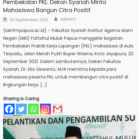
Pembekalan PKL: Dekan Syariah Minta
Mahasiswa Bangun Citra Positif
Author
Posted
admin3
22 September 2021
on
(iainfmpapua.ac.id) – Fakultas Syariah Institut Agama Islam
Negeri (IAIN) Fattahul Muluk Papua menggelar kegiatan
Pembekalan Praktik Kerja Lapangan (PKL) mahasiswa di Aula
Terpadu, Jalan Merah Putih Buper Waena, Kota Jayapura, 20
September 2021. Dalam sambutannya, Dekan Fakultas
Syariah, Dr. Eko Siswanto, M.HI meminta kepada para
mahasiswa peserta PKL untuk membangun citra positif di
lingkungan kerja. […]
Sharing Is Caring