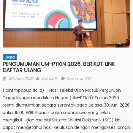
Berita
PENGUMUMAN UM-PTKIN 2026: BERIKUT LINK
DAFTAR ULANG
Posted
Author
30 June 2026
admin3
Comment(0)
on
(iainfmpapua.ac.id) – Hasil seleksi Ujian Masuk Perguruan
Tinggi Keagamaan Islam Negeri (UM-PTKIN) Tahun 2026
resmi diumumkan secara serentak pada Selasa, 30 Juni 2026
pukul 15.00 WIB. Ribuan calon mahasiswa yang telah
mengikuti ujian melalui Sistem Seleksi Elektronik (SSE) kini
dapat mengetahui hasil kelulusan dengan mengakses laman