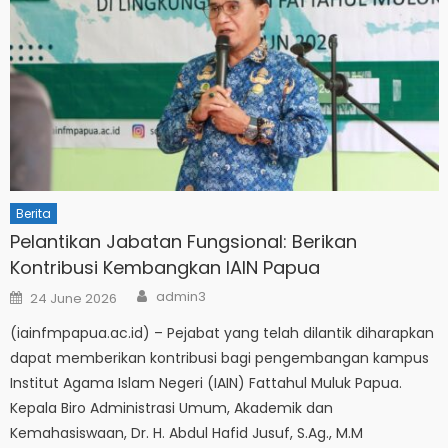
Berita
Pelantikan Jabatan Fungsional: Berikan
Kontribusi Kembangkan IAIN Papua
Author
Posted
admin3
24 June 2026
on
(iainfmpapua.ac.id) – Pejabat yang telah dilantik diharapkan
dapat memberikan kontribusi bagi pengembangan kampus
Institut Agama Islam Negeri (IAIN) Fattahul Muluk Papua.
Kepala Biro Administrasi Umum, Akademik dan
Kemahasiswaan, Dr. H. Abdul Hafid Jusuf, S.Ag., M.M