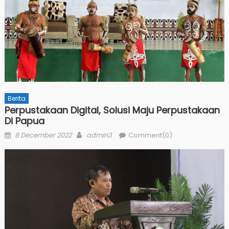
Berita
Perpustakaan Digital, Solusi Maju Perpustakaan
Di Papua
Posted
Author
8 December 2022
admin3
Comment(0)
on