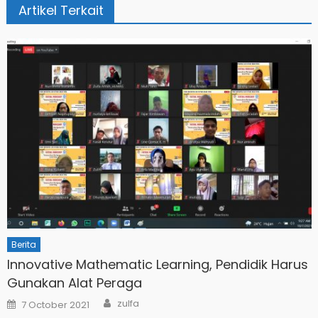
Artikel Terkait
Berita
Innovative Mathematic Learning, Pendidik Harus
Gunakan Alat Peraga
Author
Posted
zulfa
7 October 2021
on