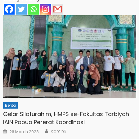
Berita
Gelar Silaturahim, HMPS se-Fakultas Tarbiyah
IAIN Papua Pererat Koordinasi
Author
Posted
admin3
26 March 2023
on