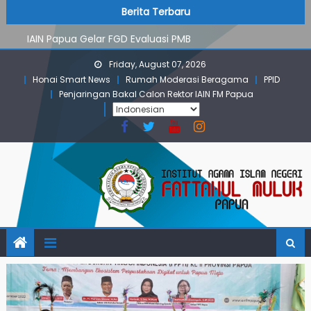
PMB Jalur Mandiri: Peserta Ujian Dari Lanny Jaya Hingga
Skip
content
Berita Terbaru
Maluku
to
IAIN Papua Gelar FGD Evaluasi PMB
content
KKN IAIN Papua: Kelompok Skow Sae Kolaborasi dengan
Friday, August 07, 2026
KKN UGM dan Uncen
Honai Smart News
Rumah Moderasi Beragama
PPID
Para Mahasiswa PGMI IAIN Papua Tembus Jurnal
Penjaringan Bakal Calon Rektor IAIN FM Papua
Terindeks Google Scholar
Pembekalan KKN: Bangun Komunikasi Aktif dengan
Masyarakat
PMB Jalur Mandiri: Peserta Ujian Dari Lanny Jaya Hingga
Maluku