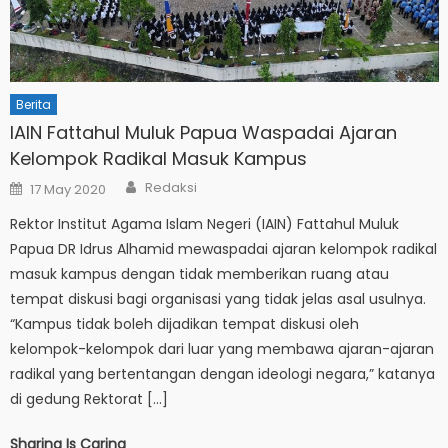
Berita
IAIN Fattahul Muluk Papua Waspadai Ajaran
Kelompok Radikal Masuk Kampus
Author
Posted
Redaksi
17 May 2020
on
Rektor Institut Agama Islam Negeri (IAIN) Fattahul Muluk
Papua DR Idrus Alhamid mewaspadai ajaran kelompok radikal
masuk kampus dengan tidak memberikan ruang atau
tempat diskusi bagi organisasi yang tidak jelas asal usulnya.
“Kampus tidak boleh dijadikan tempat diskusi oleh
kelompok-kelompok dari luar yang membawa ajaran-ajaran
radikal yang bertentangan dengan ideologi negara,” katanya
di gedung Rektorat […]
Sharing Is Caring