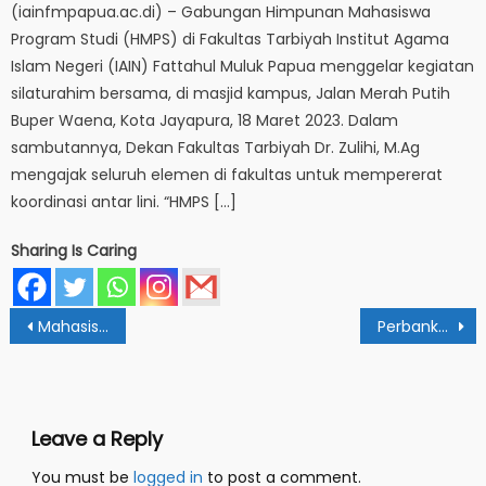
(iainfmpapua.ac.di) – Gabungan Himpunan Mahasiswa
Program Studi (HMPS) di Fakultas Tarbiyah Institut Agama
Islam Negeri (IAIN) Fattahul Muluk Papua menggelar kegiatan
silaturahim bersama, di masjid kampus, Jalan Merah Putih
Buper Waena, Kota Jayapura, 18 Maret 2023. Dalam
sambutannya, Dekan Fakultas Tarbiyah Dr. Zulihi, M.Ag
mengajak seluruh elemen di fakultas untuk mempererat
koordinasi antar lini. “HMPS […]
Sharing Is Caring
Post
Mahasiswa IAIN Papua Nahkodai AMHTN-SI Korda Papua
Perbankan Syariah IAIN Papua Ukir Banyak Prestasi di PS EXPO
navigation
Leave a Reply
You must be
logged in
to post a comment.