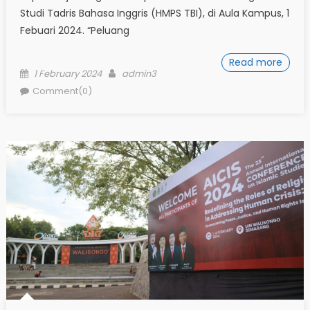
Studi Tadris Bahasa Inggris (HMPS TBI), di Aula Kampus, 1
Febuari 2024. “Peluang
Read more
Posted
Author
1 February 2024
admin3
on
Comment(0)