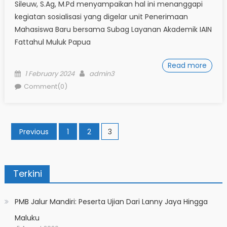
Sileuw, S.Ag, M.Pd menyampaikan hal ini menanggapi
kegiatan sosialisasi yang digelar unit Penerimaan
Mahasiswa Baru bersama Subag Layanan Akademik IAIN
Fattahul Muluk Papua
Read more
Posted
Author
1 February 2024
admin3
on
Comment(0)
Posts
Previous
1
2
3
pagination
Terkini
PMB Jalur Mandiri: Peserta Ujian Dari Lanny Jaya Hingga
Maluku