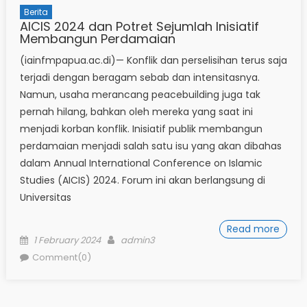
Berita
AICIS 2024 dan Potret Sejumlah Inisiatif
Membangun Perdamaian
(iainfmpapua.ac.di)— Konflik dan perselisihan terus saja
terjadi dengan beragam sebab dan intensitasnya.
Namun, usaha merancang peacebuilding juga tak
pernah hilang, bahkan oleh mereka yang saat ini
menjadi korban konflik. Inisiatif publik membangun
perdamaian menjadi salah satu isu yang akan dibahas
dalam Annual International Conference on Islamic
Studies (AICIS) 2024. Forum ini akan berlangsung di
Universitas
Read more
Posted
Author
1 February 2024
admin3
on
Comment(0)