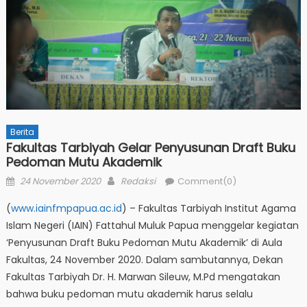
Berita
Fakultas Tarbiyah Gelar Penyusunan Draft Buku
Pedoman Mutu Akademik
Posted
Author
24 November 2020
Redaksi
Comment(0)
on
(
www.iainfmpapua.ac.id
) – Fakultas Tarbiyah Institut Agama
Islam Negeri (IAIN) Fattahul Muluk Papua menggelar kegiatan
‘Penyusunan Draft Buku Pedoman Mutu Akademik’ di Aula
Fakultas, 24 November 2020. Dalam sambutannya, Dekan
Fakultas Tarbiyah Dr. H. Marwan Sileuw, M.Pd mengatakan
bahwa buku pedoman mutu akademik harus selalu