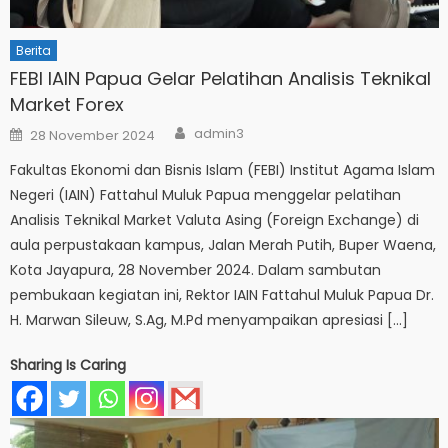
Berita
FEBI IAIN Papua Gelar Pelatihan Analisis Teknikal
Market Forex
Author
Posted
admin3
28 November 2024
on
Fakultas Ekonomi dan Bisnis Islam (FEBI) Institut Agama Islam
Negeri (IAIN) Fattahul Muluk Papua menggelar pelatihan
Analisis Teknikal Market Valuta Asing (Foreign Exchange) di
aula perpustakaan kampus, Jalan Merah Putih, Buper Waena,
Kota Jayapura, 28 November 2024. Dalam sambutan
pembukaan kegiatan ini, Rektor IAIN Fattahul Muluk Papua Dr.
H. Marwan Sileuw, S.Ag, M.Pd menyampaikan apresiasi […]
Sharing Is Caring