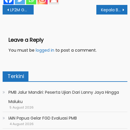
Post
LP2M Gelar Seminar Dan Review Hasil Penelitian Dosen
Kepala Balitbang Ajak ASN Bangun Human Capital
navigation
Leave a Reply
You must be
logged in
to post a comment.
Terkini
PMB Jalur Mandiri: Peserta Ujian Dari Lanny Jaya Hingga
Maluku
5 August 2026
IAIN Papua Gelar FGD Evaluasi PMB
4 August 2026