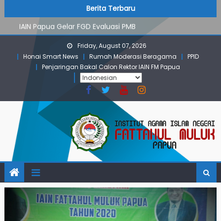
PMB Jalur Mandiri: Peserta Ujian Dari Lanny Jaya Hingga
Skip
content
Berita Terbaru
Maluku
to
IAIN Papua Gelar FGD Evaluasi PMB
content
KKN IAIN Papua: Kelompok Skow Sae Kolaborasi dengan
Friday, August 07, 2026
KKN UGM dan Uncen
Honai Smart News
Rumah Moderasi Beragama
PPID
Para Mahasiswa PGMI IAIN Papua Tembus Jurnal
Penjaringan Bakal Calon Rektor IAIN FM Papua
Terindeks Google Scholar
Pembekalan KKN: Bangun Komunikasi Aktif dengan
Masyarakat
PMB Jalur Mandiri: Peserta Ujian Dari Lanny Jaya Hingga
Maluku