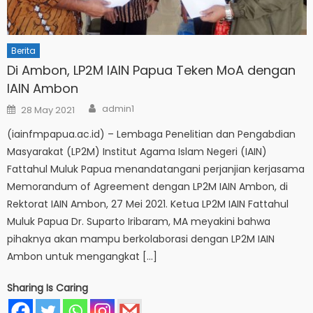
Berita
Di Ambon, LP2M IAIN Papua Teken MoA dengan
IAIN Ambon
Author
Posted
admin1
28 May 2021
on
(iainfmpapua.ac.id) – Lembaga Penelitian dan Pengabdian
Masyarakat (LP2M) Institut Agama Islam Negeri (IAIN)
Fattahul Muluk Papua menandatangani perjanjian kerjasama
Memorandum of Agreement dengan LP2M IAIN Ambon, di
Rektorat IAIN Ambon, 27 Mei 2021. Ketua LP2M IAIN Fattahul
Muluk Papua Dr. Suparto Iribaram, MA meyakini bahwa
pihaknya akan mampu berkolaborasi dengan LP2M IAIN
Ambon untuk mengangkat […]
Sharing Is Caring