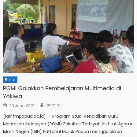
Berita
PGMI Galakkan Pembelajaran Multimedia di
Yokiwa
Author
Posted
admin1
20 June 2021
on
(iainfmpapua.ac.id) – Program Studi Pendidikan Guru
Madrasah Ibtidaiyah (PGMI) Fakultas Tarbiyah Institut Agama
Islam Negeri (IAIN) Fattahul Muluk Papua menggalakkan