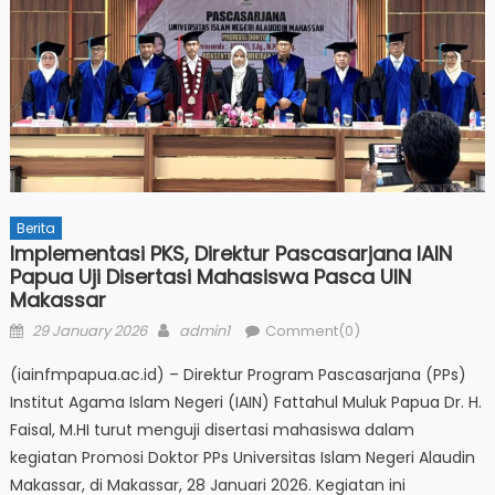
Berita
Implementasi PKS, Direktur Pascasarjana IAIN
Papua Uji Disertasi Mahasiswa Pasca UIN
Makassar
Posted
Author
29 January 2026
admin1
Comment(0)
on
(iainfmpapua.ac.id) – Direktur Program Pascasarjana (PPs)
Institut Agama Islam Negeri (IAIN) Fattahul Muluk Papua Dr. H.
Faisal, M.HI turut menguji disertasi mahasiswa dalam
kegiatan Promosi Doktor PPs Universitas Islam Negeri Alaudin
Makassar, di Makassar, 28 Januari 2026. Kegiatan ini