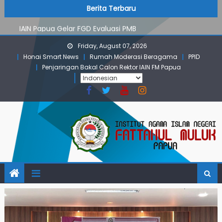
PMB Jalur Mandiri: Peserta Ujian Dari Lanny Jaya Hingga
Skip
content
Berita Terbaru
Maluku
to
IAIN Papua Gelar FGD Evaluasi PMB
content
KKN IAIN Papua: Kelompok Skow Sae Kolaborasi dengan
Friday, August 07, 2026
KKN UGM dan Uncen
Honai Smart News
Rumah Moderasi Beragama
PPID
Para Mahasiswa PGMI IAIN Papua Tembus Jurnal
Penjaringan Bakal Calon Rektor IAIN FM Papua
Terindeks Google Scholar
Pembekalan KKN: Bangun Komunikasi Aktif dengan
Masyarakat
PMB Jalur Mandiri: Peserta Ujian Dari Lanny Jaya Hingga
Maluku