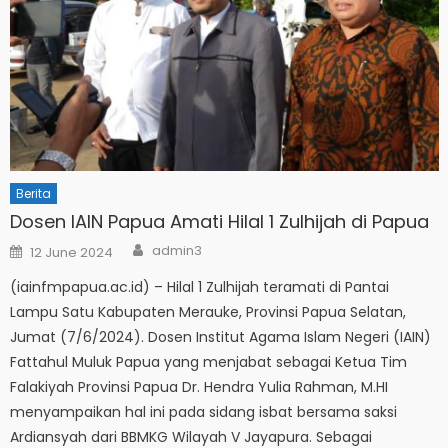
Berita
Dosen IAIN Papua Amati Hilal 1 Zulhijah di Papua
Author
Posted
admin3
12 June 2024
on
(iainfmpapua.ac.id) – Hilal 1 Zulhijah teramati di Pantai
Lampu Satu Kabupaten Merauke, Provinsi Papua Selatan,
Jumat (7/6/2024). Dosen Institut Agama Islam Negeri (IAIN)
Fattahul Muluk Papua yang menjabat sebagai Ketua Tim
Falakiyah Provinsi Papua Dr. Hendra Yulia Rahman, M.HI
menyampaikan hal ini pada sidang isbat bersama saksi
Ardiansyah dari BBMKG Wilayah V Jayapura. Sebagai