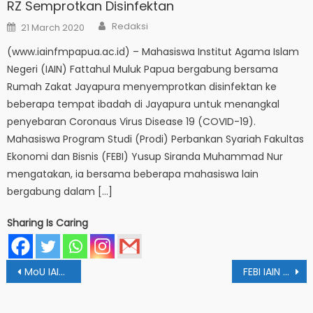
RZ Semprotkan Disinfektan
Author
Posted
Redaksi
21 March 2020
on
(www.iainfmpapua.ac.id) – Mahasiswa Institut Agama Islam
Negeri (IAIN) Fattahul Muluk Papua bergabung bersama
Rumah Zakat Jayapura menyemprotkan disinfektan ke
beberapa tempat ibadah di Jayapura untuk menangkal
penyebaran Coronaus Virus Disease 19 (COVID-19).
Mahasiswa Program Studi (Prodi) Perbankan Syariah Fakultas
Ekonomi dan Bisnis (FEBI) Yusup Siranda Muhammad Nur
mengatakan, ia bersama beberapa mahasiswa lain
bergabung dalam […]
Sharing Is Caring
Post
MoU IAIN Papua dan UIN Makassar: Direktur Pascasarjana Komitmen Tingkatkan Kualitas Akademik
FEBI IAIN Papua Gelar PKM Literasi Keuangan di MAN Keerom
navigation