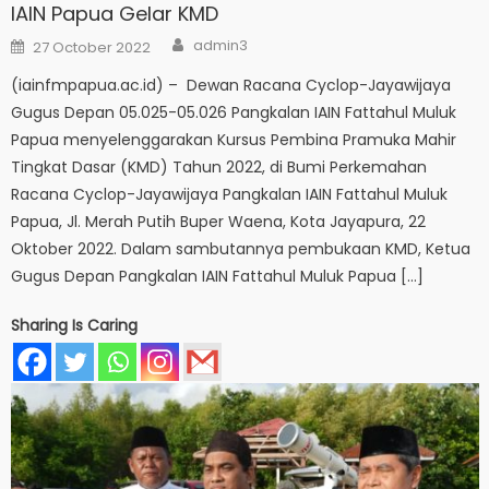
IAIN Papua Gelar KMD
Author
Posted
admin3
27 October 2022
on
(iainfmpapua.ac.id) – Dewan Racana Cyclop-Jayawijaya
Gugus Depan 05.025-05.026 Pangkalan IAIN Fattahul Muluk
Papua menyelenggarakan Kursus Pembina Pramuka Mahir
Tingkat Dasar (KMD) Tahun 2022, di Bumi Perkemahan
Racana Cyclop-Jayawijaya Pangkalan IAIN Fattahul Muluk
Papua, Jl. Merah Putih Buper Waena, Kota Jayapura, 22
Oktober 2022. Dalam sambutannya pembukaan KMD, Ketua
Gugus Depan Pangkalan IAIN Fattahul Muluk Papua […]
Sharing Is Caring