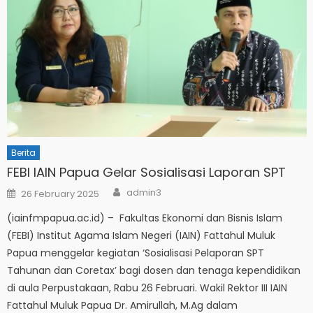
Berita
FEBI IAIN Papua Gelar Sosialisasi Laporan SPT
Author
Posted
admin3
26 February 2025
on
(iainfmpapua.ac.id) – Fakultas Ekonomi dan Bisnis Islam
(FEBI) Institut Agama Islam Negeri (IAIN) Fattahul Muluk
Papua menggelar kegiatan ‘Sosialisasi Pelaporan SPT
Tahunan dan Coretax’ bagi dosen dan tenaga kependidikan
di aula Perpustakaan, Rabu 26 Februari. Wakil Rektor III IAIN
Fattahul Muluk Papua Dr. Amirullah, M.Ag dalam