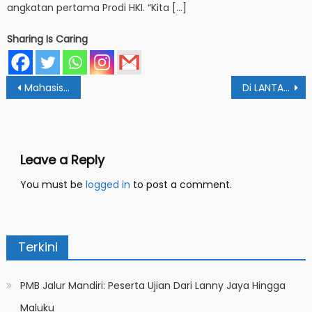
angkatan pertama Prodi HKI. “Kita […]
Sharing Is Caring
Post
Mahasiswa FEBI IAIN Papua Sharing Cara Buat KTI Ke Sekolah
Di LANTAMAL X, Mahasiswa IAIN Papua Gelar Edukasi Gadget Untuk Bisnis
navigation
Leave a Reply
You must be
logged in
to post a comment.
Terkini
PMB Jalur Mandiri: Peserta Ujian Dari Lanny Jaya Hingga
Maluku