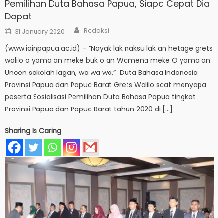
Pemilihan Duta Bahasa Papua, Siapa Cepat Dia
Dapat
Author
Posted
Redaksi
31 January 2020
on
(www.iainpapua.ac.id) – “Nayak lak naksu lak an hetage grets
walilo o yoma an meke buk o an Wamena meke O yoma an
Uncen sokolah lagan, wa wa wa,” Duta Bahasa Indonesia
Provinsi Papua dan Papua Barat Grets Walilo saat menyapa
peserta Sosialisasi Pemilihan Duta Bahasa Papua tingkat
Provinsi Papua dan Papua Barat tahun 2020 di […]
Sharing Is Caring