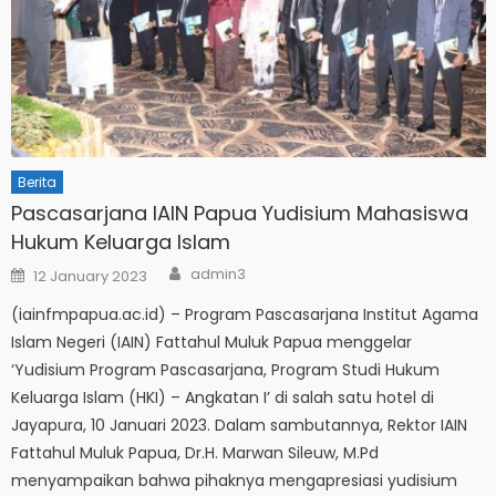
Berita
Pascasarjana IAIN Papua Yudisium Mahasiswa
Hukum Keluarga Islam
Author
Posted
admin3
12 January 2023
on
(iainfmpapua.ac.id) – Program Pascasarjana Institut Agama
Islam Negeri (IAIN) Fattahul Muluk Papua menggelar
‘Yudisium Program Pascasarjana, Program Studi Hukum
Keluarga Islam (HKI) – Angkatan I’ di salah satu hotel di
Jayapura, 10 Januari 2023. Dalam sambutannya, Rektor IAIN
Fattahul Muluk Papua, Dr.H. Marwan Sileuw, M.Pd
menyampaikan bahwa pihaknya mengapresiasi yudisium