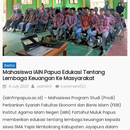
Berita
Mahasiswa IAIN Papua Edukasi Tentang
Lembaga Keuangan Ke Masyarakat
Posted
Author
6 July 2023
admin3
Comment(0)
on
(iainfmpapua.ac.id) – Mahasiswa Program Studi (Prodi)
Perbankan Syariah Fakultas Ekonomi dan Bisnis Islam (FEBI)
Institut Agama Islam Negeri (IAIN) Fattahul Muluk Papua
memberikan edukasi tentang lembaga keuangan kepada
siswa SMA Yapis Nimbokrang Kabupaten Jayapura dalam