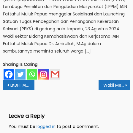
Lembaga Penelitan dan Pengabdian Masyarakat (LPPM) IAIN
Fattahul Muluk Papua menggelar Sosialisasi dan Launching
Satuan Tugas Pencegahan dan Penanganan Kekerasan
Seksual (PPKS) di gedung aula terpadu, 23 Agustus 2024.
Wakil Rektor Bidang Kemahasiswaan dan Kerjasama IAIN
Fattahul Muluk Papua Dr. Amirullah, M.Ag dalam
sambutannya meminta seluruh warga […]
Sharing Is Caring
Post
LKBHI IAIN Papua Teken Kerjasama Dengan PA Arso
Wakil Menteri Agama Berikan Kuliah Umum di IAIN Papua
navigation
Leave a Reply
You must be
logged in
to post a comment.