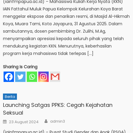
(iainfmpapua.ac.id) – Mahasiswa Kuliah Kerja Nyata (KKN)
IAIN Fattahul Muluk Papua Kelompok Kelurahan Koya Barat
menggelar ekspose dan penarikan resmi, di Masjid Al-Hikmah
Koya, Muara Tami, Kota Jayapura, 31 Agustus 2025. Dalam
sambutannya, dosen pembimbing Dr. Zulihi, M.Ag,
menyampaikan apresiasi kepada seluruh pihak yang telah
mendukung kegiatan KKN. Menurutnya, keberhasilan
program kerja mahasiswa tidak terlepas […]
Sharing Is Caring
Berita
Launching Satgas PPKS: Cegah Kejahatan
Seksual
Author
Posted
admin3
23 August 2024
on
(iainfmpapua.ac.id) – Pusat Studi Gender dan Anak (PSGA)