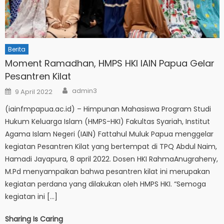
Berita
Moment Ramadhan, HMPS HKI IAIN Papua Gelar
Pesantren Kilat
Author
Posted
admin3
9 April 2022
on
(iainfmpapua.ac.id) – Himpunan Mahasiswa Program Studi
Hukum Keluarga Islam (HMPS-HKI) Fakultas Syariah, Institut
Agama Islam Negeri (IAIN) Fattahul Muluk Papua menggelar
kegiatan Pesantren Kilat yang bertempat di TPQ Abdul Naim,
Hamadi Jayapura, 8 april 2022. Dosen HKI RahmaAnugraheny,
M.Pd menyampaikan bahwa pesantren kilat ini merupakan
kegiatan perdana yang dilakukan oleh HMPS HKI. “Semoga
kegiatan ini […]
Sharing Is Caring