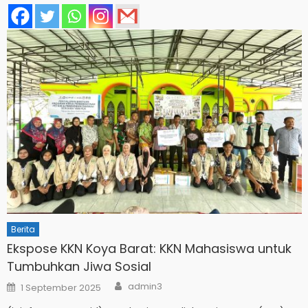
Berita
Ekspose KKN Koya Barat: KKN Mahasiswa untuk
Tumbuhkan Jiwa Sosial
Author
Posted
admin3
1 September 2025
on