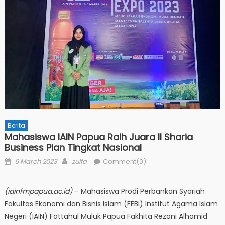
Berita
Mahasiswa IAIN Papua Raih Juara II Sharia
Business Plan Tingkat Nasional
Posted
Author
6 March 2023
zulfa
Comment(0)
on
(iainfmpapua.ac.id)
– Mahasiswa Prodi Perbankan Syariah
Fakultas Ekonomi dan Bisnis Islam (FEBI) Institut Agama Islam
Negeri (IAIN) Fattahul Muluk Papua Fakhita Rezani Alhamid