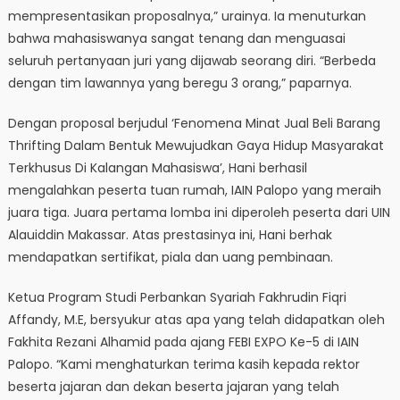
mempresentasikan proposalnya,” urainya. Ia menuturkan
bahwa mahasiswanya sangat tenang dan menguasai
seluruh pertanyaan juri yang dijawab seorang diri. “Berbeda
dengan tim lawannya yang beregu 3 orang,” paparnya.
Dengan proposal berjudul ‘Fenomena Minat Jual Beli Barang
Thrifting Dalam Bentuk Mewujudkan Gaya Hidup Masyarakat
Terkhusus Di Kalangan Mahasiswa’, Hani berhasil
mengalahkan peserta tuan rumah, IAIN Palopo yang meraih
juara tiga. Juara pertama lomba ini diperoleh peserta dari UIN
Alauiddin Makassar. Atas prestasinya ini, Hani berhak
mendapatkan sertifikat, piala dan uang pembinaan.
Ketua Program Studi Perbankan Syariah Fakhrudin Fiqri
Affandy, M.E, bersyukur atas apa yang telah didapatkan oleh
Fakhita Rezani Alhamid pada ajang FEBI EXPO Ke-5 di IAIN
Palopo. “Kami menghaturkan terima kasih kepada rektor
beserta jajaran dan dekan beserta jajaran yang telah