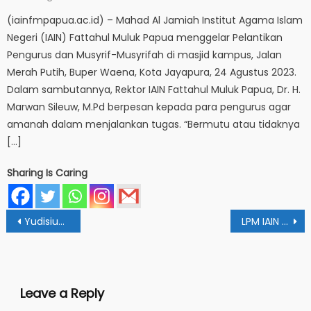
on
(iainfmpapua.ac.id) – Mahad Al Jamiah Institut Agama Islam
Negeri (IAIN) Fattahul Muluk Papua menggelar Pelantikan
Pengurus dan Musyrif-Musyrifah di masjid kampus, Jalan
Merah Putih, Buper Waena, Kota Jayapura, 24 Agustus 2023.
Dalam sambutannya, Rektor IAIN Fattahul Muluk Papua, Dr. H.
Marwan Sileuw, M.Pd berpesan kepada para pengurus agar
amanah dalam menjalankan tugas. “Bermutu atau tidaknya
[…]
Sharing Is Caring
Post
Yudisium Tarbiyah : Seimbangkan Ilmu dan Iman
LPM IAIN Papua Gelar Workshop Pengembangan RPS
navigation
Leave a Reply