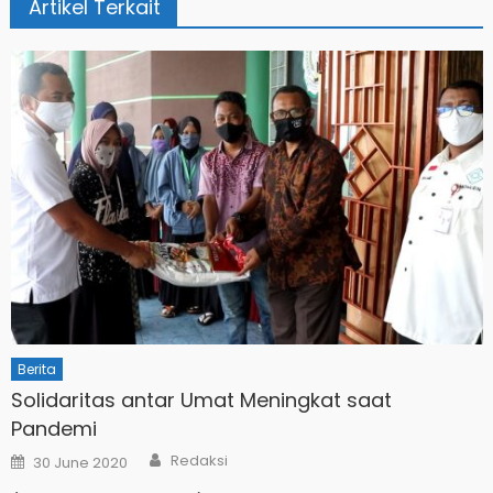
Artikel Terkait
Berita
Solidaritas antar Umat Meningkat saat
Pandemi
Author
Posted
Redaksi
30 June 2020
on