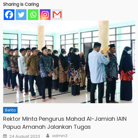
Sharing Is Caring
Berita
Rektor Minta Pengurus Mahad Al-Jamiah IAIN
Papua Amanah Jalankan Tugas
Author
Posted
admin3
24 August 2023