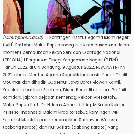
(iainfmpapua.ac.id)
– Kontingen Institut Agama Islam Negeri
(IAIN) Fattahul Muluk Papua mengikuti kirab nusantara dalam
moment pembukaan Pekan Seni dan Olahraga Nasional
(PESONA) I Perguruan Tinggi Keagamaan Negeri (PTKN)
Tahun 2022, di UIN Bandung, 9 Agustus 2022. PESONA I PTKN
2022 dibuka Menteri Agama Republik Indonesia Yaqut Cholil
Qoumas dan dihadiri Gubernur Jawa Barat Ridwan Kamil,
Kapolda Jabar Irjen Suntana, Dirjen Pendidikan Islam Prof Ali
Ramdani, jajaran pejabat Kemenag, Rektor IAIN Fattahul
Muluk Papua Prof. Dr. H. Idrus Alhamid, S.Ag, M.Si dan Rektor
PTKN se-Indonesia. Dalam kirab tersebut, kontingen IAIN
Fattahul Muluk Papua menampilkan Satriawan Wailusu
(cabang Karate) dan Nur Safitra (cabang Karate) yang