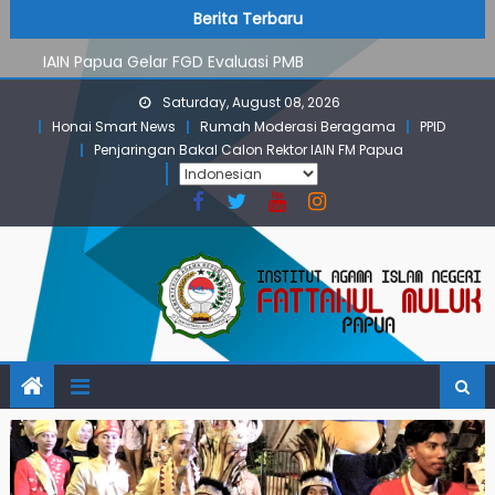
PMB Jalur Mandiri: Peserta Ujian Dari Lanny Jaya Hingga
Skip
content
Berita Terbaru
Maluku
to
IAIN Papua Gelar FGD Evaluasi PMB
content
KKN IAIN Papua: Kelompok Skow Sae Kolaborasi dengan
Saturday, August 08, 2026
KKN UGM dan Uncen
Honai Smart News
Rumah Moderasi Beragama
PPID
Para Mahasiswa PGMI IAIN Papua Tembus Jurnal
Penjaringan Bakal Calon Rektor IAIN FM Papua
Terindeks Google Scholar
Pembekalan KKN: Bangun Komunikasi Aktif dengan
Masyarakat
PMB Jalur Mandiri: Peserta Ujian Dari Lanny Jaya Hingga
Maluku