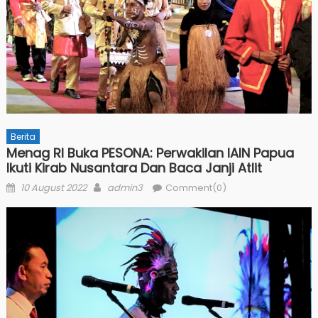
Berita
Menag RI Buka PESONA: Perwakilan IAIN Papua
Ikuti Kirab Nusantara Dan Baca Janji Atlit
Posted
Author
10 August 2022
admin3
Comment(0)
on