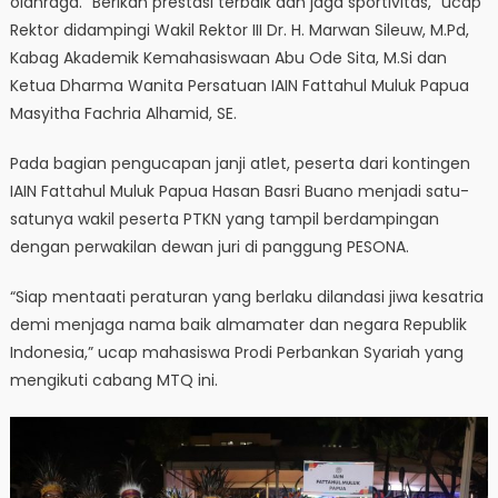
olahraga. “Berikan prestasi terbaik dan jaga sportivitas,” ucap
Rektor didampingi Wakil Rektor III Dr. H. Marwan Sileuw, M.Pd,
Kabag Akademik Kemahasiswaan Abu Ode Sita, M.Si dan
Ketua Dharma Wanita Persatuan IAIN Fattahul Muluk Papua
Masyitha Fachria Alhamid, SE.
Pada bagian pengucapan janji atlet, peserta dari kontingen
IAIN Fattahul Muluk Papua Hasan Basri Buano menjadi satu-
satunya wakil peserta PTKN yang tampil berdampingan
dengan perwakilan dewan juri di panggung PESONA.
“Siap mentaati peraturan yang berlaku dilandasi jiwa kesatria
demi menjaga nama baik almamater dan negara Republik
Indonesia,” ucap mahasiswa Prodi Perbankan Syariah yang
mengikuti cabang MTQ ini.