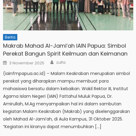
Berita
Makrab Mahad Al-Jami’ah IAIN Papua: Simbol
Perekat Bangun Spirit Keilmuan dan Keimanan
Author
Posted
zulfa
3 November 2025
on
(iainfmpapua.ac.id) – Malam Keakraban merupakan simbol
perekat yang diharapkan mampu membuat para
mahasiswa bersatu dalam kebaikan. Wakil Rektor III, Institut
Agama Islam Negeri (IAIN) Fattahul Muluk Papua, Dr.
Amirullah, M.Ag menyampaikan hal ini dalam sambutan
kegiatan Malam Keakraban (Makrab) yang diselenggarakan
oleh Mahad Al-Jami’ah, di Aula Kampus, 31 Oktober 2025.
“Kegiatan ini kiranya dapat menumbuhkan […]