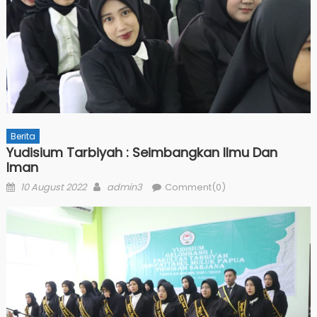
Berita
Yudisium Tarbiyah : Seimbangkan Ilmu Dan
Iman
Posted
Author
10 August 2022
admin3
Comment(0)
on