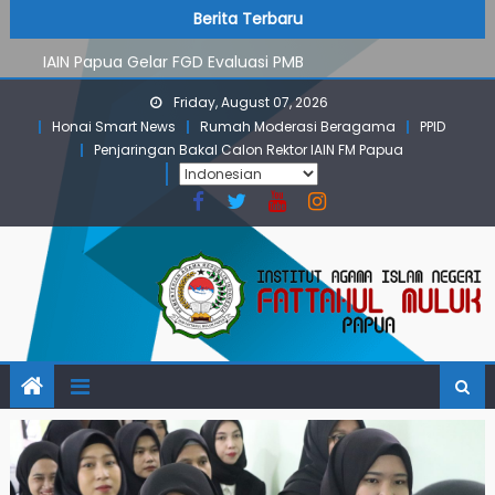
PMB Jalur Mandiri: Peserta Ujian Dari Lanny Jaya Hingga
Skip
content
Berita Terbaru
Maluku
to
IAIN Papua Gelar FGD Evaluasi PMB
content
KKN IAIN Papua: Kelompok Skow Sae Kolaborasi dengan
Friday, August 07, 2026
KKN UGM dan Uncen
Honai Smart News
Rumah Moderasi Beragama
PPID
Para Mahasiswa PGMI IAIN Papua Tembus Jurnal
Penjaringan Bakal Calon Rektor IAIN FM Papua
Terindeks Google Scholar
Pembekalan KKN: Bangun Komunikasi Aktif dengan
Masyarakat
PMB Jalur Mandiri: Peserta Ujian Dari Lanny Jaya Hingga
Maluku