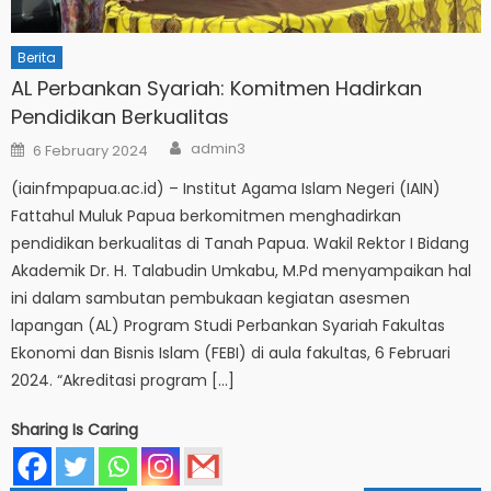
Berita
AL Perbankan Syariah: Komitmen Hadirkan
Pendidikan Berkualitas
Author
Posted
admin3
6 February 2024
on
(iainfmpapua.ac.id) – Institut Agama Islam Negeri (IAIN)
Fattahul Muluk Papua berkomitmen menghadirkan
pendidikan berkualitas di Tanah Papua. Wakil Rektor I Bidang
Akademik Dr. H. Talabudin Umkabu, M.Pd menyampaikan hal
ini dalam sambutan pembukaan kegiatan asesmen
lapangan (AL) Program Studi Perbankan Syariah Fakultas
Ekonomi dan Bisnis Islam (FEBI) di aula fakultas, 6 Februari
2024. “Akreditasi program […]
Sharing Is Caring