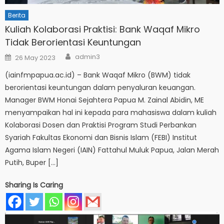
Berita
Kuliah Kolaborasi Praktisi: Bank Waqaf Mikro
Tidak Berorientasi Keuntungan
Author
Posted
admin3
26 May 2023
on
(iainfmpapua.ac.id) – Bank Waqaf Mikro (BWM) tidak
berorientasi keuntungan dalam penyaluran keuangan.
Manager BWM Honai Sejahtera Papua M. Zainal Abidin, ME
menyampaikan hal ini kepada para mahasiswa dalam kuliah
Kolaborasi Dosen dan Praktisi Program Studi Perbankan
Syariah Fakultas Ekonomi dan Bisnis Islam (FEBI) Institut
Agama Islam Negeri (IAIN) Fattahul Muluk Papua, Jalan Merah
Putih, Buper […]
Sharing Is Caring