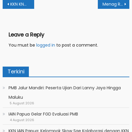
Post
KKN KNMB Masjid Quba Gelar Berbagai Akfititas Pendidikan dan Peduli Lingkungan
Menag RI Buka PESONA: Perwakilan IAIN Papua Ikuti Kirab Nusantara dan Baca Janji Atlit
navigation
Leave a Reply
You must be
logged in
to post a comment.
Terkini
PMB Jalur Mandiri: Peserta Ujian Dari Lanny Jaya Hingga
Maluku
5 August 2026
IAIN Papua Gelar FGD Evaluasi PMB
4 August 2026
KKN IAIN Papua: Kelompok Skow Sae Kolaborasi dengan KKN