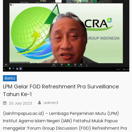
Berita
LPM Gelar FGD Refreshment Pra Surveillance
Tahun Ke-1
Author
Posted
admin3
20 July 2023
on
(iainfmpapua.ac.id) – Lembaga Penjaminan Mutu (LPM)
Institut Agama Islam Negeri (IAIN) Fattahul Muluk Papua
menggelar ‘Forum Group Discussion (FGD) Refreshment Pra