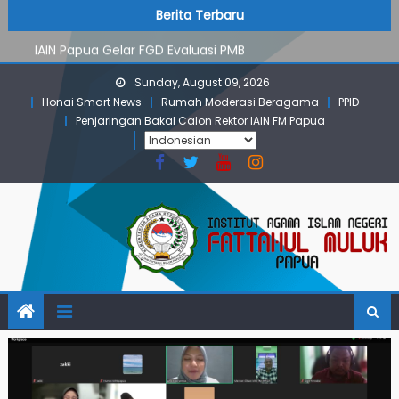
PMB Jalur Mandiri: Peserta Ujian Dari Lanny Jaya Hingga
Skip
content
Berita Terbaru
Maluku
to
IAIN Papua Gelar FGD Evaluasi PMB
content
KKN IAIN Papua: Kelompok Skow Sae Kolaborasi dengan
Sunday, August 09, 2026
KKN UGM dan Uncen
Honai Smart News
Rumah Moderasi Beragama
PPID
Para Mahasiswa PGMI IAIN Papua Tembus Jurnal
Penjaringan Bakal Calon Rektor IAIN FM Papua
Terindeks Google Scholar
Pembekalan KKN: Bangun Komunikasi Aktif dengan
Masyarakat
PMB Jalur Mandiri: Peserta Ujian Dari Lanny Jaya Hingga
Maluku