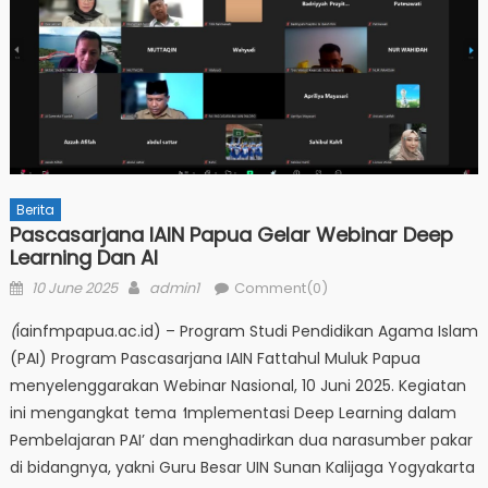
Berita
Pascasarjana IAIN Papua Gelar Webinar Deep
Learning Dan AI
Posted
Author
10 June 2025
admin1
Comment(0)
on
(
iainfmpapua.ac.id) – Program Studi Pendidikan Agama Islam
(PAI) Program Pascasarjana IAIN Fattahul Muluk Papua
menyelenggarakan Webinar Nasional, 10 Juni 2025. Kegiatan
ini mengangkat tema
‘
Implementasi Deep Learning dalam
Pembelajaran PAI’ dan menghadirkan dua narasumber pakar
di bidangnya, yakni Guru Besar UIN Sunan Kalijaga Yogyakarta