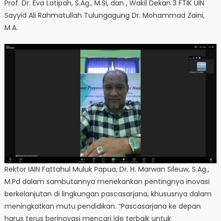
Prof. Dr. Eva Latipah, S.Ag., M.Si, dan , Wakil Dekan 3 FTIK UIN
Sayyid Ali Rahmatullah Tulungagung Dr. Mohammad Zaini,
M.A.
Rektor IAIN Fattahul Muluk Papua, Dr. H. Marwan Sileuw, S.Ag.,
M.Pd dalam sambutannya menekankan pentingnya inovasi
berkelanjutan di lingkungan pascasarjana, khususnya dalam
meningkatkan mutu pendidikan. “Pascasarjana ke depan
harus terus berinovasi mencari ide terbaik untuk