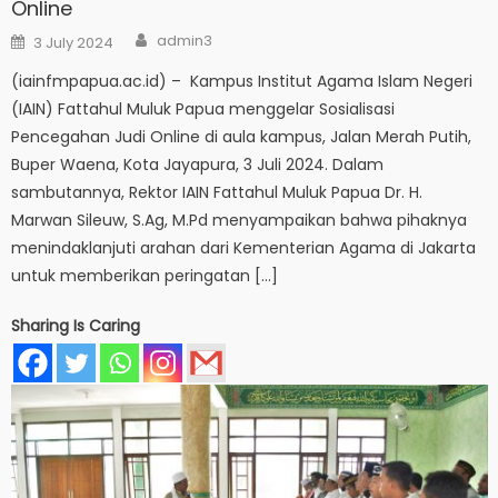
Online
Author
Posted
admin3
3 July 2024
on
(iainfmpapua.ac.id) – Kampus Institut Agama Islam Negeri
(IAIN) Fattahul Muluk Papua menggelar Sosialisasi
Pencegahan Judi Online di aula kampus, Jalan Merah Putih,
Buper Waena, Kota Jayapura, 3 Juli 2024. Dalam
sambutannya, Rektor IAIN Fattahul Muluk Papua Dr. H.
Marwan Sileuw, S.Ag, M.Pd menyampaikan bahwa pihaknya
menindaklanjuti arahan dari Kementerian Agama di Jakarta
untuk memberikan peringatan […]
Sharing Is Caring