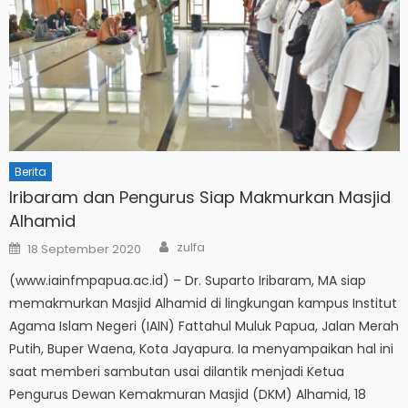
Berita
Iribaram dan Pengurus Siap Makmurkan Masjid
Alhamid
Author
Posted
zulfa
18 September 2020
on
(www.iainfmpapua.ac.id) – Dr. Suparto Iribaram, MA siap
memakmurkan Masjid Alhamid di lingkungan kampus Institut
Agama Islam Negeri (IAIN) Fattahul Muluk Papua, Jalan Merah
Putih, Buper Waena, Kota Jayapura. Ia menyampaikan hal ini
saat memberi sambutan usai dilantik menjadi Ketua
Pengurus Dewan Kemakmuran Masjid (DKM) Alhamid, 18