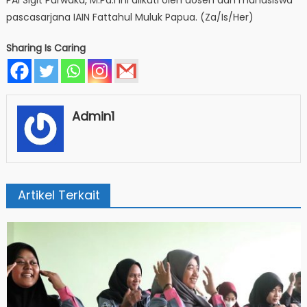
PAI Sigit Purwaka, M.Pd.i ini diikuti oleh dosen dan mahasiswa
pascasarjana IAIN Fattahul Muluk Papua. (Za/Is/Her)
Sharing Is Caring
Admin1
Artikel Terkait