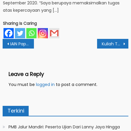
September 2020. “Saya berupaya memaksimalkan tugas
atas kepercayaan yang […]
Sharing Is Caring
Post
IAIN Papua Gelar Ujian Masuk SSE UM-PTKIN 2025
Kuliah Tamu Pascasarjana IAIN Papua: Ada Ghosting dan Stalking dalam Pernikahan
navigation
Leave a Reply
You must be
logged in
to post a comment.
Terkini
PMB Jalur Mandiri: Peserta Ujian Dari Lanny Jaya Hingga