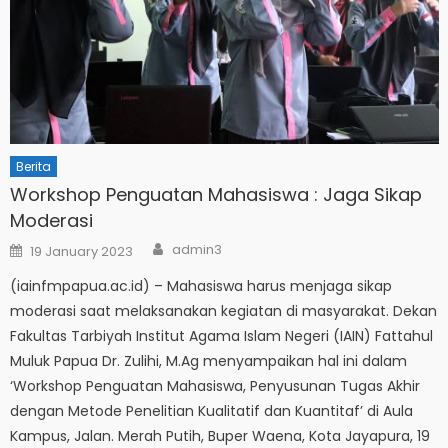
Berita
Workshop Penguatan Mahasiswa : Jaga Sikap
Moderasi
Author
Posted
admin3
19 January 2023
on
(iainfmpapua.ac.id) – Mahasiswa harus menjaga sikap
moderasi saat melaksanakan kegiatan di masyarakat. Dekan
Fakultas Tarbiyah Institut Agama Islam Negeri (IAIN) Fattahul
Muluk Papua Dr. Zulihi, M.Ag menyampaikan hal ini dalam
‘Workshop Penguatan Mahasiswa, Penyusunan Tugas Akhir
dengan Metode Penelitian Kualitatif dan Kuantitaf’ di Aula
Kampus, Jalan. Merah Putih, Buper Waena, Kota Jayapura, 19