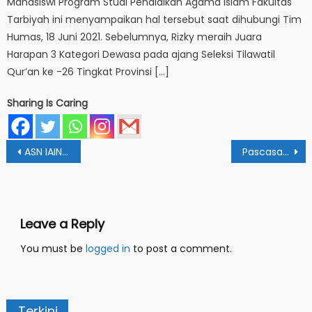
Mahasiswi Program Studi Pendidikan Agama Islam Fakultas
Tarbiyah ini menyampaikan hal tersebut saat dihubungi Tim
Humas, 18 Juni 2021. Sebelumnya, Rizky meraih Juara
Harapan 3 Kategori Dewasa pada ajang Seleksi Tilawatil
Qur’an ke -26 Tingkat Provinsi […]
Sharing Is Caring
Post
ASN IAIN Papua Gelar Penyembelihan Hewan Kurban 1446 H
Pascasarjana IAIN Papua Gelar Webinar Deep Learning dan AI
navigation
Leave a Reply
You must be
logged in
to post a comment.
Terkini