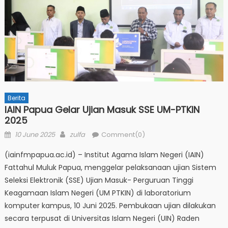
Berita
IAIN Papua Gelar Ujian Masuk SSE UM-PTKIN
2025
Posted
Author
10 June 2025
zulfa
Comment(0)
on
(iainfmpapua.ac.id) – Institut Agama Islam Negeri (IAIN)
Fattahul Muluk Papua, menggelar pelaksanaan ujian Sistem
Seleksi Elektronik (SSE) Ujian Masuk- Perguruan Tinggi
Keagamaan Islam Negeri (UM PTKIN) di laboratorium
komputer kampus, 10 Juni 2025. Pembukaan ujian dilakukan
secara terpusat di Universitas Islam Negeri (UIN) Raden