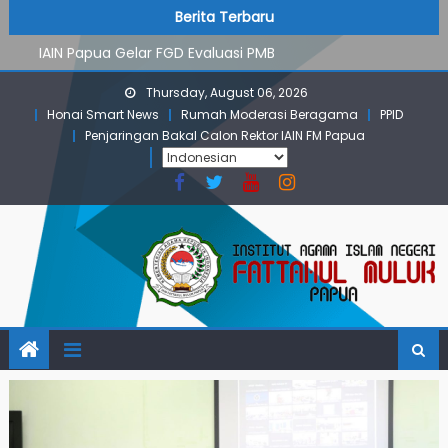
PMB Jalur Mandiri: Peserta Ujian Dari Lanny Jaya Hingga
Skip
content
Berita Terbaru
Maluku
to
IAIN Papua Gelar FGD Evaluasi PMB
content
KKN IAIN Papua: Kelompok Skow Sae Kolaborasi dengan
Thursday, August 06, 2026
KKN UGM dan Uncen
Honai Smart News
Rumah Moderasi Beragama
PPID
Para Mahasiswa PGMI IAIN Papua Tembus Jurnal
Penjaringan Bakal Calon Rektor IAIN FM Papua
Terindeks Google Scholar
Pembekalan KKN: Bangun Komunikasi Aktif dengan
Masyarakat
PMB Jalur Mandiri: Peserta Ujian Dari Lanny Jaya Hingga
Maluku