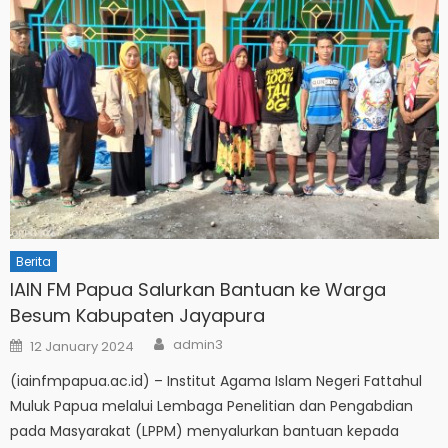
Berita
IAIN FM Papua Salurkan Bantuan ke Warga
Besum Kabupaten Jayapura
Author
Posted
admin3
12 January 2024
on
(iainfmpapua.ac.id) – Institut Agama Islam Negeri Fattahul
Muluk Papua melalui Lembaga Penelitian dan Pengabdian
pada Masyarakat (LPPM) menyalurkan bantuan kepada