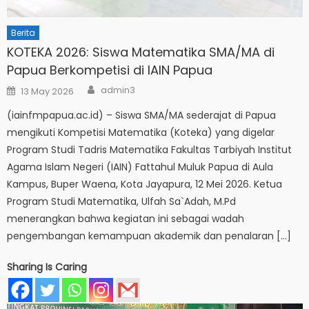
Berita
KOTEKA 2026: Siswa Matematika SMA/MA di
Papua Berkompetisi di IAIN Papua
Author
Posted
admin3
13 May 2026
on
(iainfmpapua.ac.id) – Siswa SMA/MA sederajat di Papua
mengikuti Kompetisi Matematika (Koteka) yang digelar
Program Studi Tadris Matematika Fakultas Tarbiyah Institut
Agama Islam Negeri (IAIN) Fattahul Muluk Papua di Aula
Kampus, Buper Waena, Kota Jayapura, 12 Mei 2026. Ketua
Program Studi Matematika, Ulfah Sa`Adah, M.Pd
menerangkan bahwa kegiatan ini sebagai wadah
pengembangan kemampuan akademik dan penalaran […]
Sharing Is Caring