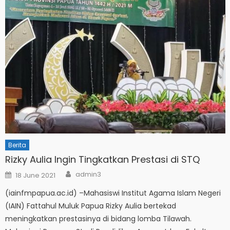
Berita
Rizky Aulia Ingin Tingkatkan Prestasi di STQ
Author
Posted
admin3
18 June 2021
on
(iainfmpapua.ac.id) –Mahasiswi Institut Agama Islam Negeri
(IAIN) Fattahul Muluk Papua Rizky Aulia bertekad
meningkatkan prestasinya di bidang lomba Tilawah.