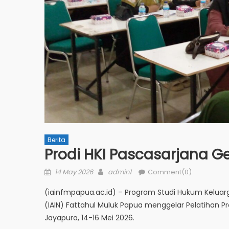
Berita
Prodi HKI Pascasarjana G
Posted
Author
14 May 2026
admin1
Comment(0)
on
(iainfmpapua.ac.id) – Program Studi Hukum Keluarg
(IAIN) Fattahul Muluk Papua menggelar Pelatihan Pra
Jayapura, 14-16 Mei 2026.