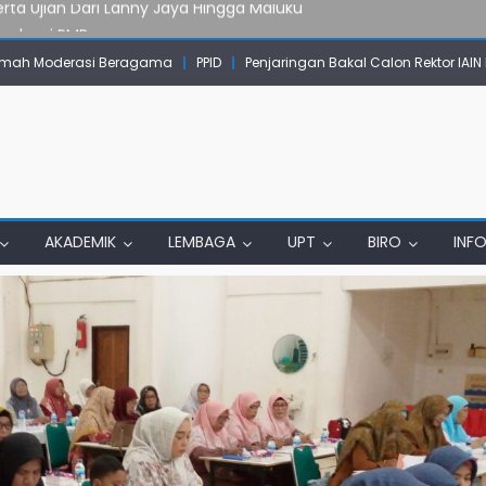
Evaluasi PMB
mpok Skow Sae Kolaborasi dengan KKN UGM dan Uncen
mah Moderasi Beragama
PPID
Penjaringan Bakal Calon Rektor IAI
IAIN Papua Tembus Jurnal Terindeks Google Scholar
un Komunikasi Aktif dengan Masyarakat
erta Ujian Dari Lanny Jaya Hingga Maluku
AKADEMIK
LEMBAGA
UPT
BIRO
INF