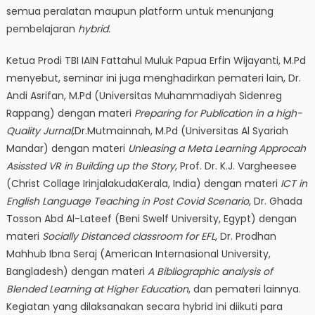
semua peralatan maupun platform untuk menunjang
pembelajaran
hybrid.
Ketua Prodi TBI IAIN Fattahul Muluk Papua Erfin Wijayanti, M.Pd
menyebut, seminar ini juga menghadirkan pemateri lain, Dr.
Andi Asrifan, M.Pd (Universitas Muhammadiyah Sidenreg
Rappang) dengan materi
Preparing for Publication in a high-
Quality Jurnal
,Dr.Mutmainnah, M.Pd (Universitas Al Syariah
Mandar) dengan materi
Unleasing a Meta Learning Approcah
Asissted VR in Building up the Story
, Prof. Dr. K.J. Vargheesee
(Christ Collage IrinjalakudaKerala, India) dengan materi
ICT in
English Language Teaching in Post Covid Scenario
, Dr. Ghada
Tosson Abd Al-Lateef (Beni Swelf University, Egypt) dengan
materi
Socially Distanced classroom for EFL
, Dr. Prodhan
Mahhub Ibna Seraj (American Internasional University,
Bangladesh) dengan materi
A Bibliographic analysis of
Blended Learning at Higher Education
, dan pemateri lainnya.
Kegiatan yang dilaksanakan secara hybrid ini diikuti para