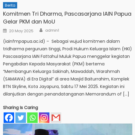
Berita
Komitmen Tri Dharma, Pascasarjana IAIN Papua
Gelar PKM dan MoU
Author
Posted
admin1
20 May 2025
on
(iainfmpapua.ac.id) – Sebagai wujud komitmen dalam
tridharma perguruan tinggi, Prodi Hukum Keluarga Islam (HKI)
Pascasarjana IAIN Fattahul Muluk Papua menggelar kegiatan
Pengabdian Kepada Masyarakat (PKM) bertema
“Membangun Keluarga Sakinah, Mawaddah, Warahmah
(SAMAWA) di Era Digital” di area Masjid Baiturrahim, Komplek
BTN Skyline, Kota Jayapura, Sabtu 17 Mei 2025. Kegiatan ini
dilanjutkan dengan penandatanganan Memorandum of […]
Sharing Is Caring