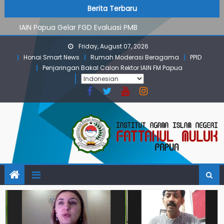
PMB Jalur Mandiri: Peserta Ujian Dari Lanny Jaya Hingga
Skip
content
Berita Terbaru
Maluku
to
IAIN Papua Gelar FGD Evaluasi PMB
content
KKN IAIN Papua: Kelompok Skow Sae Kolaborasi dengan
Friday, August 07, 2026
KKN UGM dan Uncen
Honai Smart News
Rumah Moderasi Beragama
PPID
Para Mahasiswa PGMI IAIN Papua Tembus Jurnal
Penjaringan Bakal Calon Rektor IAIN FM Papua
Terindeks Google Scholar
Pembekalan KKN: Bangun Komunikasi Aktif dengan
Masyarakat
PMB Jalur Mandiri: Peserta Ujian Dari Lanny Jaya Hingga
Maluku