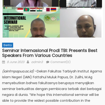
Berita
Seminar Internasional Prodi TBI: Presents Best
Speakers From Various Countries
Posted
Author
8 June 2023
admin3
Comment(0)
on
(iainfmpapua.ac.id)
–Dekan Fakultas Tarbiyah Institut Agama
Islam Negeri (IAIN) Fattahul Muluk Papua, Dr. Zulihi, M.Ag
menyebutkan bahwa fakultasnya berupaya menyajikan
seminar berkualitas dengan pembicara terbaik dari berbagai
negara di dunia. “We hope this international seminar will be
able to provide the widest possible contribution in the