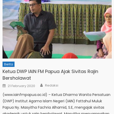
Berita
Ketua DWP IAIN FM Papua Ajak Sivitas Rajin
Bersholawat
Author
Posted
Redaksi
21 February 2020
on
(www.iainfmpapua.ac.id) – Ketua Dharma Wanita Persatuan
(DWP) Institut Agama Islam Negeri (IAIN) Fattahul Muluk
Papua Ny. Masyitha Fachria Alhamid, S.E, mengajak sivitas
akademik untuk rajin bersholawat. Masyitha menyampaikan