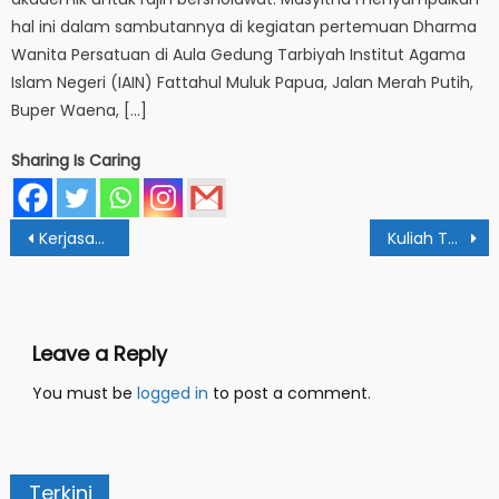
hal ini dalam sambutannya di kegiatan pertemuan Dharma
Wanita Persatuan di Aula Gedung Tarbiyah Institut Agama
Islam Negeri (IAIN) Fattahul Muluk Papua, Jalan Merah Putih,
Buper Waena, […]
Sharing Is Caring
Post
Kerjasama Dengan STAI Sunan Pandanaran, Prodi PAI IAIN Papua Gelar Webinar Internasional
Kuliah Tamu TBI: Susun Skripsi Dengan Bantuan ICT
navigation
Leave a Reply
You must be
logged in
to post a comment.
Terkini