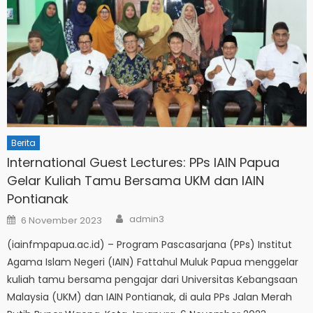
Berita
International Guest Lectures: PPs IAIN Papua
Gelar Kuliah Tamu Bersama UKM dan IAIN
Pontianak
Author
Posted
admin3
6 November 2023
on
(iainfmpapua.ac.id) – Program Pascasarjana (PPs) Institut
Agama Islam Negeri (IAIN) Fattahul Muluk Papua menggelar
kuliah tamu bersama pengajar dari Universitas Kebangsaan
Malaysia (UKM) dan IAIN Pontianak, di aula PPs Jalan Merah