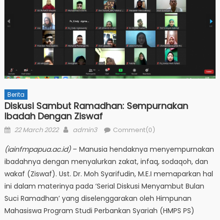
Berita
Diskusi Sambut Ramadhan: Sempurnakan
Ibadah Dengan Ziswaf
Posted
Author
22 March 2022
admin3
Comment(0)
on
(iainfmpapua.ac.id)
– Manusia hendaknya menyempurnakan
ibadahnya dengan menyalurkan zakat, infaq, sodaqoh, dan
wakaf (Ziswaf). Ust. Dr. Moh Syarifudin, M.E.I memaparkan hal
ini dalam materinya pada ‘Serial Diskusi Menyambut Bulan
Suci Ramadhan’ yang diselenggarakan oleh Himpunan
Mahasiswa Program Studi Perbankan Syariah (HMPS PS)