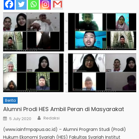
Berita
Alumni Prodi HES Ambil Peran di Masyarakat
Author
Posted
Redaksi
5 July 2020
on
(www.iainfmpapua.ac.id) – Alumni Program Studi (Prodi)
Hukum Ekonomi Syariah (HES) Fakultas Syariah Institut