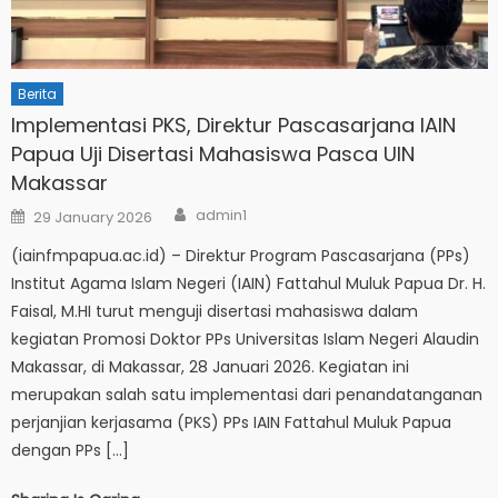
Berita
Implementasi PKS, Direktur Pascasarjana IAIN
Papua Uji Disertasi Mahasiswa Pasca UIN
Makassar
Author
Posted
admin1
29 January 2026
on
(iainfmpapua.ac.id) – Direktur Program Pascasarjana (PPs)
Institut Agama Islam Negeri (IAIN) Fattahul Muluk Papua Dr. H.
Faisal, M.HI turut menguji disertasi mahasiswa dalam
kegiatan Promosi Doktor PPs Universitas Islam Negeri Alaudin
Makassar, di Makassar, 28 Januari 2026. Kegiatan ini
merupakan salah satu implementasi dari penandatanganan
perjanjian kerjasama (PKS) PPs IAIN Fattahul Muluk Papua
dengan PPs […]