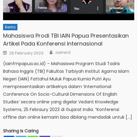
Berita
Mahasiswa Prodi TBI IAIN Papua Presentasikan
Artikel Pada Konferensi Internasional
Author
Posted
admin3
26 February 2023
on
(iainfmpapua.ac.id) – Mahasiswa Program Studi Tadris
Bahasa Inggris (TBI) Fakultas Tarbiyah Institut Agama Islam
Negeri (IAIN) Fattahul Muluk Papua Kurnia Putri Ayu
mempresentasikan artikelnya dalam ‘International
Conference On Socio-Cultural Dimensions Of English
Studies’ secara online yang digelar Vedant Knowledge
Systems, 25 Febraury 2023 di Gujarat India. “Konferensi
offline dan online kemarin bisa dibilang mendadak untuk […]
Sharing Is Caring