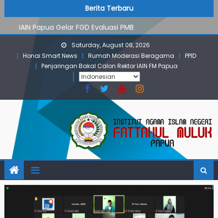
PMB Jalur Mandiri: Peserta Ujian Dari Lanny Jaya Hingga
Skip
content
Berita Terbaru
Maluku
to
IAIN Papua Gelar FGD Evaluasi PMB
content
KKN IAIN Papua: Kelompok Skow Sae Kolaborasi dengan
Saturday, August 08, 2026
KKN UGM dan Uncen
Honai Smart News
Rumah Moderasi Beragama
PPID
Para Mahasiswa PGMI IAIN Papua Tembus Jurnal
Penjaringan Bakal Calon Rektor IAIN FM Papua
Terindeks Google Scholar
Pembekalan KKN: Bangun Komunikasi Aktif dengan
Masyarakat
PMB Jalur Mandiri: Peserta Ujian Dari Lanny Jaya Hingga
Maluku