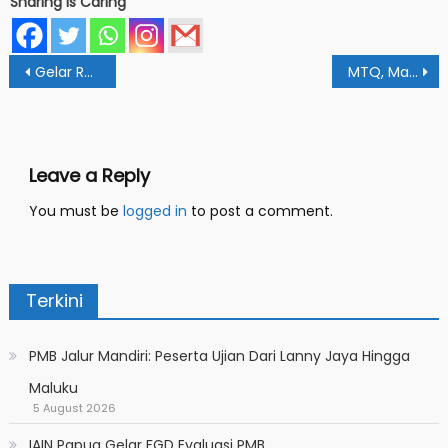
Sharing Is Caring
Post
Gelar Rakon, Fakultas Tarbiyah Berpacu Munculkan Inovasi Pendidikan
MTQ, Mahasiswa IAIN Papua Menuju Tingkat Provinsi
navigation
Leave a Reply
You must be
logged in
to post a comment.
Terkini
PMB Jalur Mandiri: Peserta Ujian Dari Lanny Jaya Hingga
Maluku
5 August 2026
IAIN Papua Gelar FGD Evaluasi PMB