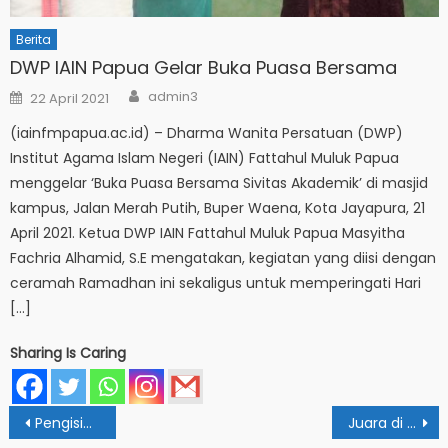
Berita
DWP IAIN Papua Gelar Buka Puasa Bersama
Author
Posted
admin3
22 April 2021
on
(iainfmpapua.ac.id) – Dharma Wanita Persatuan (DWP)
Institut Agama Islam Negeri (IAIN) Fattahul Muluk Papua
menggelar ‘Buka Puasa Bersama Sivitas Akademik’ di masjid
kampus, Jalan Merah Putih, Buper Waena, Kota Jayapura, 21
April 2021. Ketua DWP IAIN Fattahul Muluk Papua Masyitha
Fachria Alhamid, S.E mengatakan, kegiatan yang diisi dengan
ceramah Ramadhan ini sekaligus untuk memperingati Hari
[…]
Sharing Is Caring
Post
Pengisian PDSS SPAN UM PTKIN Sudah Dibuka, Ini Caranya
Juara di MTQ Distrik, Mahasiswa IAIN Papua Tatap Tingkat Kota dan Provinsi