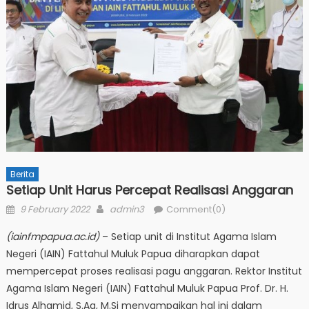
Berita
Setiap Unit Harus Percepat Realisasi Anggaran
Posted
Author
9 February 2022
admin3
Comment(0)
on
(iainfmpapua.ac.id)
– Setiap unit di Institut Agama Islam
Negeri (IAIN) Fattahul Muluk Papua diharapkan dapat
mempercepat proses realisasi pagu anggaran. Rektor Institut
Agama Islam Negeri (IAIN) Fattahul Muluk Papua Prof. Dr. H.
Idrus Alhamid, S.Ag, M.Si menyampaikan hal ini dalam