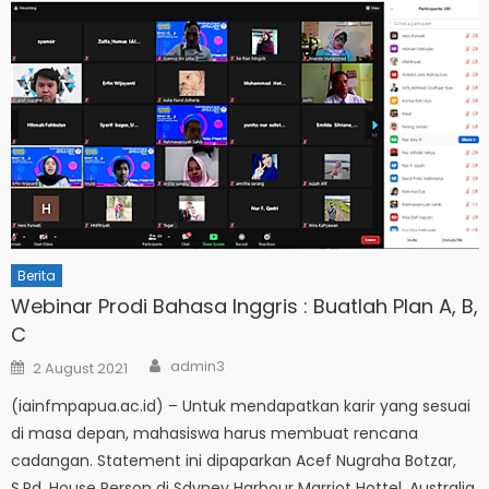
Berita
Webinar Prodi Bahasa Inggris : Buatlah Plan A, B,
C
Author
Posted
admin3
2 August 2021
on
(iainfmpapua.ac.id) – Untuk mendapatkan karir yang sesuai
di masa depan, mahasiswa harus membuat rencana
cadangan. Statement ini dipaparkan Acef Nugraha Botzar,
S.Pd, House Person di Sdyney Harbour Marriot Hottel, Australia