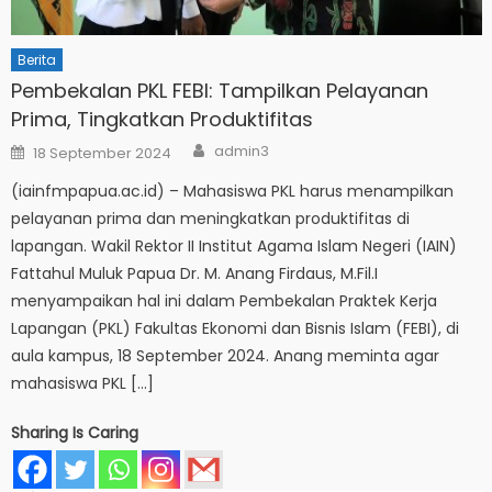
Berita
Pembekalan PKL FEBI: Tampilkan Pelayanan
Prima, Tingkatkan Produktifitas
Author
Posted
admin3
18 September 2024
on
(iainfmpapua.ac.id) – Mahasiswa PKL harus menampilkan
pelayanan prima dan meningkatkan produktifitas di
lapangan. Wakil Rektor II Institut Agama Islam Negeri (IAIN)
Fattahul Muluk Papua Dr. M. Anang Firdaus, M.Fil.I
menyampaikan hal ini dalam Pembekalan Praktek Kerja
Lapangan (PKL) Fakultas Ekonomi dan Bisnis Islam (FEBI), di
aula kampus, 18 September 2024. Anang meminta agar
mahasiswa PKL […]
Sharing Is Caring