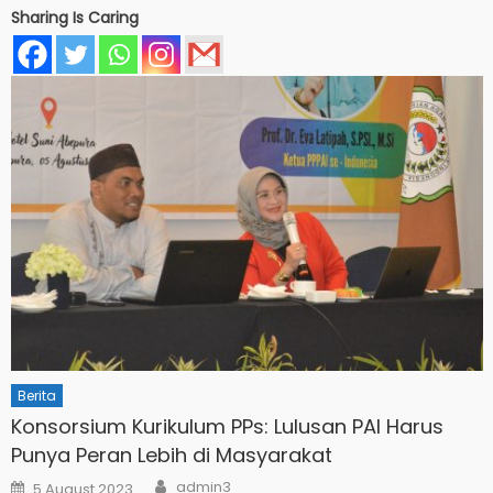
Sharing Is Caring
Berita
Konsorsium Kurikulum PPs: Lulusan PAI Harus
Punya Peran Lebih di Masyarakat
Author
Posted
admin3
5 August 2023