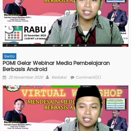
Berita
PGMI Gelar Webinar Media Pembelajaran
Berbasis Android
Posted
Author
25 November 2020
Redaksi
Comment(0)
on