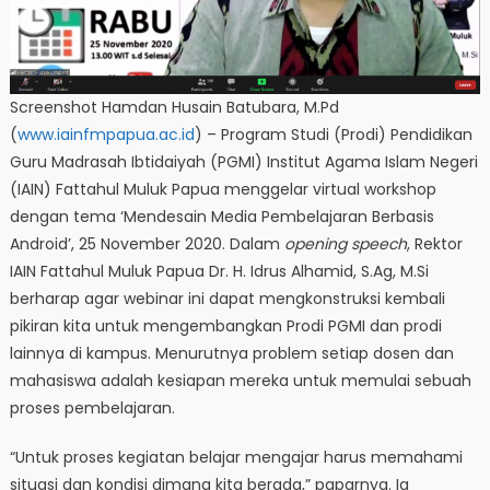
Screenshot Hamdan Husain Batubara, M.Pd
(
www.iainfmpapua.ac.id
) – Program Studi (Prodi) Pendidikan
Guru Madrasah Ibtidaiyah (PGMI) Institut Agama Islam Negeri
(IAIN) Fattahul Muluk Papua menggelar virtual workshop
dengan tema ‘Mendesain Media Pembelajaran Berbasis
Android’, 25 November 2020. Dalam
opening speech
, Rektor
IAIN Fattahul Muluk Papua Dr. H. Idrus Alhamid, S.Ag, M.Si
berharap agar webinar ini dapat mengkonstruksi kembali
pikiran kita untuk mengembangkan Prodi PGMI dan prodi
lainnya di kampus. Menurutnya problem setiap dosen dan
mahasiswa adalah kesiapan mereka untuk memulai sebuah
proses pembelajaran.
“Untuk proses kegiatan belajar mengajar harus memahami
situasi dan kondisi dimana kita berada,” paparnya. Ia