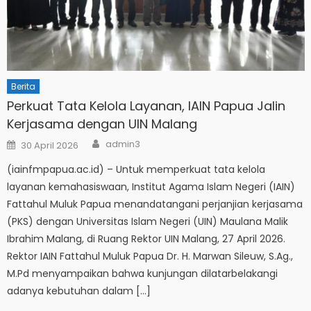
Berita
Perkuat Tata Kelola Layanan, IAIN Papua Jalin
Kerjasama dengan UIN Malang
Author
Posted
admin3
30 April 2026
on
(iainfmpapua.ac.id) – Untuk memperkuat tata kelola
layanan kemahasiswaan, Institut Agama Islam Negeri (IAIN)
Fattahul Muluk Papua menandatangani perjanjian kerjasama
(PKS) dengan Universitas Islam Negeri (UIN) Maulana Malik
Ibrahim Malang, di Ruang Rektor UIN Malang, 27 April 2026.
Rektor IAIN Fattahul Muluk Papua Dr. H. Marwan Sileuw, S.Ag.,
M.Pd menyampaikan bahwa kunjungan dilatarbelakangi
adanya kebutuhan dalam […]