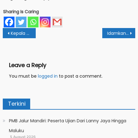
Sharing Is Caring
Post
Kepala Balitbang Ajak ASN Bangun Human Capital
Idamkan Pelayanan Tanpa Salah Paham, FEBI Gelar Penyusunan SOP
navigation
Leave a Reply
You must be
logged in
to post a comment.
Terkini
PMB Jalur Mandiri: Peserta Ujian Dari Lanny Jaya Hingga
Maluku
5 August 2026