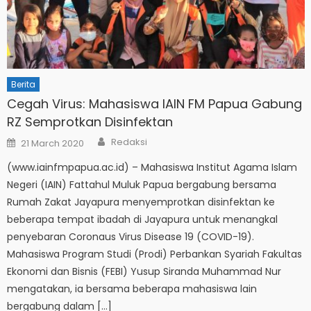
Berita
Cegah Virus: Mahasiswa IAIN FM Papua Gabung
RZ Semprotkan Disinfektan
Author
Posted
Redaksi
21 March 2020
on
(www.iainfmpapua.ac.id) – Mahasiswa Institut Agama Islam
Negeri (IAIN) Fattahul Muluk Papua bergabung bersama
Rumah Zakat Jayapura menyemprotkan disinfektan ke
beberapa tempat ibadah di Jayapura untuk menangkal
penyebaran Coronaus Virus Disease 19 (COVID-19).
Mahasiswa Program Studi (Prodi) Perbankan Syariah Fakultas
Ekonomi dan Bisnis (FEBI) Yusup Siranda Muhammad Nur
mengatakan, ia bersama beberapa mahasiswa lain
bergabung dalam […]