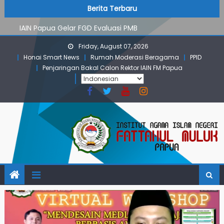
PMB Jalur Mandiri: Peserta Ujian Dari Lanny Jaya Hingga
Skip
content
Berita Terbaru
Maluku
to
IAIN Papua Gelar FGD Evaluasi PMB
content
KKN IAIN Papua: Kelompok Skow Sae Kolaborasi dengan
Friday, August 07, 2026
KKN UGM dan Uncen
Honai Smart News
Rumah Moderasi Beragama
PPID
Para Mahasiswa PGMI IAIN Papua Tembus Jurnal
Penjaringan Bakal Calon Rektor IAIN FM Papua
Terindeks Google Scholar
Pembekalan KKN: Bangun Komunikasi Aktif dengan
Masyarakat
PMB Jalur Mandiri: Peserta Ujian Dari Lanny Jaya Hingga
Maluku