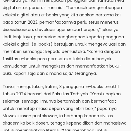
Menurutnya, hal ini merupakan panggilan dan tuntutan era
digital untuk generasi melinial. “Termasuk pengembangan
koleksi digital atau e-books yang kita adakan pertama kali
pada tahun 2023, pemanfaatannya perlu terus menerus
disosialisasikan, dievaluasi agar sesuai harapan,” jelasnya.
Jadi, lanjutnya, pemberian penghargaan kepada pengguna
koleksi digital (e-books) bertujuan untuk mengevaluasi dan
memberi semangat kepada pemustaka. “Karena dengan
fasilitas e-books para pemustaka telah diberi banyak
kemudahan untuk mengakses dan memanfaatkan buku-
buku kapan saja dan dimana saja,” terangnya.
Tuwaji mengatakan, kali ini, 3 pengguna e-books teraktif
tahun 2024 berasal dari Fakultas Tarbiyah. “Kami ucapkan
selamat, semoga ilmunya bertambah dan bermanfaat
untuk menatap masa depan yang lebih baik,” paparnya.
Mewakili insan pustakawan, ia berharap kepada sivitas
akademika baik dosen, tenaga kependidikan dan mahasiswa
untuk meningkatkan literasi. “Mari membaca untuk