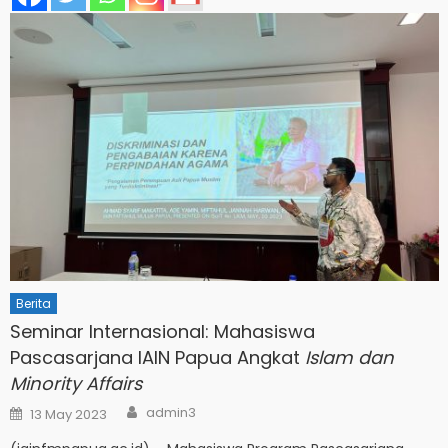
Berita
Seminar Internasional: Mahasiswa
Pascasarjana IAIN Papua Angkat
Islam dan
Minority Affairs
Author
Posted
admin3
13 May 2023
on