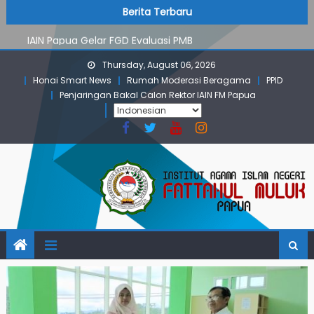
PMB Jalur Mandiri: Peserta Ujian Dari Lanny Jaya Hingga
Skip
content
Berita Terbaru
Maluku
to
IAIN Papua Gelar FGD Evaluasi PMB
content
KKN IAIN Papua: Kelompok Skow Sae Kolaborasi dengan
Thursday, August 06, 2026
KKN UGM dan Uncen
Honai Smart News
Rumah Moderasi Beragama
PPID
Para Mahasiswa PGMI IAIN Papua Tembus Jurnal
Penjaringan Bakal Calon Rektor IAIN FM Papua
Terindeks Google Scholar
Pembekalan KKN: Bangun Komunikasi Aktif dengan
Masyarakat
PMB Jalur Mandiri: Peserta Ujian Dari Lanny Jaya Hingga
Maluku