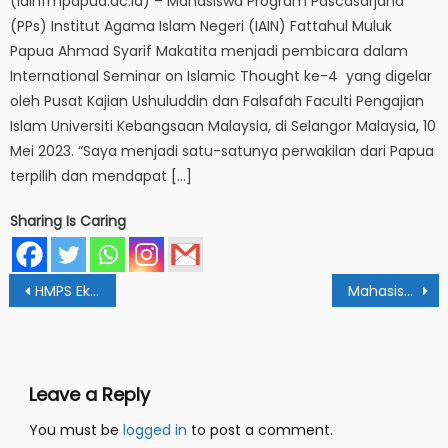
(iainfmpapua.ac.id) – Mahasiswa Program Pascasarjana
(PPs) Institut Agama Islam Negeri (IAIN) Fattahul Muluk
Papua Ahmad Syarif Makatita menjadi pembicara dalam
International Seminar on Islamic Thought ke-4 yang digelar
oleh Pusat Kajian Ushuluddin dan Falsafah Faculti Pengajian
Islam Universiti Kebangsaan Malaysia, di Selangor Malaysia, 10
Mei 2023. “Saya menjadi satu-satunya perwakilan dari Papua
terpilih dan mendapat […]
Sharing Is Caring
Post
HMPS Ekonomi Syariah Gelar Kampanye Nasional ‘Gebyar Ramadhan Keuangan Syariah’
Mahasiswi IAIN Papua Raih Juara pada Ajang BEFEST UNIYAP
navigation
Leave a Reply
You must be
logged in
to post a comment.