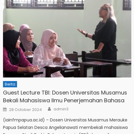
Berita
Guest Lecture TBI: Dosen Universitas Musamus
Bekali Mahasiswa Ilmu Penerjemahan Bahasa
Author
Posted
admin3
28 October 2024
on
(iainfmpapua.ac.id) – Dosen Universitas Musamus Merauke
Papua Selatan Desca Angelianawati membekali mahasiswa