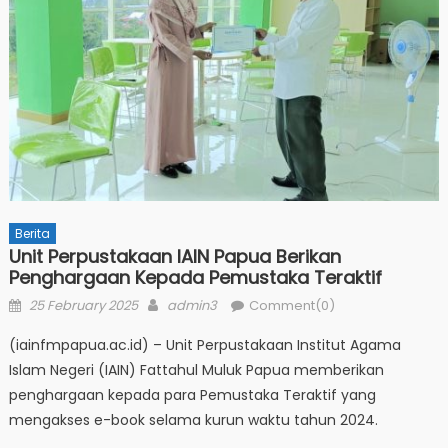
Berita
Unit Perpustakaan IAIN Papua Berikan
Penghargaan Kepada Pemustaka Teraktif
Posted
Author
25 February 2025
admin3
Comment(0)
on
(iainfmpapua.ac.id) – Unit Perpustakaan Institut Agama
Islam Negeri (IAIN) Fattahul Muluk Papua memberikan
penghargaan kepada para Pemustaka Teraktif yang
mengakses e-book selama kurun waktu tahun 2024.