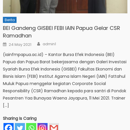
Berita
BEI Gandeng GISBEI FEBI IAIN Papua Gelar CSR
Ramadhan
Author
Posted
admin1
24 May 2021
on
(iainfmpapua.ac.id) – Kantor Bursa Efek Indonesia (BEI)
Papua dan Papua Barat bekerjasama dengan Galeri Investasi
Syariah Bursa Efek Indonesia (GISBEI) Fakultas Ekonomi dan
Bisnis Islam (FEBI) Institut Agama Islam Negeri (IAIN) Fattahul
Muluk Papua menggelar kegiatan Corporate Social
Responsibility (CSR) Ramadhan kepada para santri di Pondok
Pesantren Yaa Bunayaa Waena Jayapura, 11 Mei 2021. Trainer
[…]
Sharing Is Caring