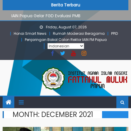
PMB Jalur Mandiri: Peserta Ujian Dari Lanny Jaya Hingga
Skip
content
Berita Terbaru
Maluku
to
IAIN Papua Gelar FGD Evaluasi PMB
content
KKN IAIN Papua: Kelompok Skow Sae Kolaborasi dengan
Friday, August 07, 2026
KKN UGM dan Uncen
Honai Smart News
Rumah Moderasi Beragama
PPID
Para Mahasiswa PGMI IAIN Papua Tembus Jurnal
Penjaringan Bakal Calon Rektor IAIN FM Papua
Terindeks Google Scholar
Pembekalan KKN: Bangun Komunikasi Aktif dengan
Masyarakat
PMB Jalur Mandiri: Peserta Ujian Dari Lanny Jaya Hingga
Maluku
MONTH:
DECEMBER 2021