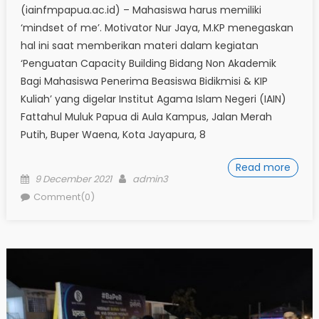
(iainfmpapua.ac.id) – Mahasiswa harus memiliki
‘mindset of me’. Motivator Nur Jaya, M.KP menegaskan
hal ini saat memberikan materi dalam kegiatan
‘Penguatan Capacity Building Bidang Non Akademik
Bagi Mahasiswa Penerima Beasiswa Bidikmisi & KIP
Kuliah’ yang digelar Institut Agama Islam Negeri (IAIN)
Fattahul Muluk Papua di Aula Kampus, Jalan Merah
Putih, Buper Waena, Kota Jayapura, 8
Read more
Posted
Author
9 December 2021
admin3
on
Comment(0)