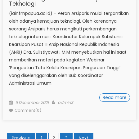
Teknologi
(iainfmpapua.ac.id) – Peran Arsiparis mulai tergantikan
oleh adanya kemajuan teknologi. Oleh karenanya,
seorang Arsiparis harus mengikuti perkembangan
teknologi informasi. Koordinator Kelompok Substansi
Kearsipan Pusat III Arsip Nasional Republik Indonesia
(ANRI) Dra. Sulistiyowati, M.M menyebutkan hal ini saat
memberikan materi pada kegiatan Webinar
‘Penguatan Tata Kelola Kearsipan Perguruan Tinggi’
yang diselenggarakan oleh Sub Koordinator
Administrasi Umum
Read more
Posted
Author
6 December 2021
admin3
on
Comment(0)
Posts
Previous
1
2
3
Next