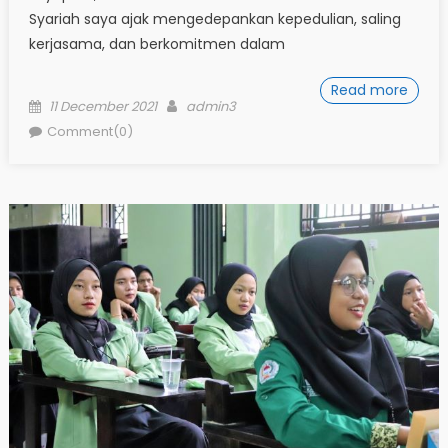
Syariah saya ajak mengedepankan kepedulian, saling
kerjasama, dan berkomitmen dalam
Read more
Posted
Author
11 December 2021
admin3
on
Comment(0)