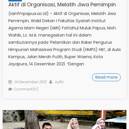
Aktif di Organisasi, Melatih Jiwa Pemimpin
(iainfmpapua.ac.id) – Aktif di Organisasi, Melatih Jiwa
Pemimpin, Wakil Dekan I Fakultas Syariah Institut
Agama Islam Negeri (IAIN) Fattahul Muluk Papua, Moh.
Wahib, Lc. M.A. menegaskan hal ini dalam
sambutannya pada ‘Pelantikan dan Raker Pengurus
Himpunan Mahasiswa Program Studi (HMPS) HKI’, di Aula
Kampus, Jalan Merah Putih, Buper Waena, Kota
Jayapura, 14 Desember 2021. “Dengan
Read more
Posted
Author
14 December 2021
zulfa
on
Comment(0)