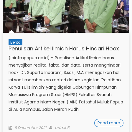
Berita
Penulisan Artikel Ilmiah Harus Hindari Hoax
(iainfmpapua.ac.id) – Penulisan Artikel Ilmiah harus
menyajikan realita, fakta, dan data, serta menghindari
hoax. Dr. Suparto Iribaram, S.sos., M.A menegaskan hal
ini saat memberikan materi dalam kegiatan ‘Pelatihan
Karya Tulis Ilmiah’ yang digelar Gabungan Himpunan
Mahasiswa Program Studi (HMPS) Fakultas Syariah
Institut Agama Islam Negeri (IAIN) Fattahul Muluk Papua
di Aula Kampus, Jalan Merah Putih,
Read more
Posted
Author
9 December 2021
admin3