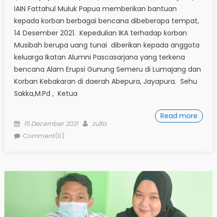
IAIN Fattahul Muluk Papua memberikan bantuan
kepada korban berbagai bencana dibeberapa tempat,
14 Desember 2021. Kepedulian IKA terhadap korban
Musibah berupa uang tunai diberikan kepada anggota
keluarga Ikatan Alumni Pascasarjana yang terkena
bencana Alam Erupsi Gunung Semeru di Lumajang dan
Korban Kebakaran di daerah Abepura, Jayapura. Sehu
Sakka,M.Pd , Ketua
Read more
Posted
Author
15 December 2021
zulfa
on
Comment(0)