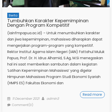
Berita
Tumbuhkan Karakter Kepemimpinan
Dengan Program Kompetitif
(iainfmpapua.ac.id) – Untuk menumbuhkan karakter
dan jiwa kepemimpinan, mahasiswa diharapkan dapat
mengerjakan program-program yang kompetitif.
Rektor Institut Agama Islam Negeri (IAIN) Fattahul Muluk
Papua, Prof. Dr. H. Idrus Alhamid, S.Ag, M.Si menegaskan
hal ini saat memberikan sambutan dalam kegiatan
‘Latihan Kepemimpinan Mahasiswa’ yang digelar
Himpunan Mahasiswa Program Studi Ekonomi Syariah
(HMPS ES) Fakultas Ekonomi dan
Read more
Posted
Author
11 December 2021
admin3
on
Comment(0)