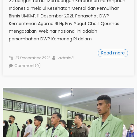
22 dengan tema ‘Membangun Ketahanan Perempuan
Indonesia melalui Kesehatan Mental dan Pemulihan
Bisnis UMKM’, 11 Desember 2021. Penasehat DWP
Kementerian Agama RI Hj. Eny Yaqut Cholil Qoumas
mengatakan, Webinar nasional ini adalah
persembahan DWP Kemenag RI dalam
Read more
Posted
Author
10 December 2021
admin3
on
Comment(0)