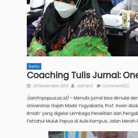
Berita
Coaching Tulis Jurnal: O
Posted
Author
29 November 2021
admin3
Comment(0)
on
(iainfmpapua.ac.id)
– Menulis jurnal bisa dimulai 
Universitas Gajah Mada Yogyakarta, Prof. Irwan Abd
Ilmiah’ yang digelar Lembaga Penelitian dan Pengab
Fattahul Muluk Papua di Aula Kampus, Jalan Merah 