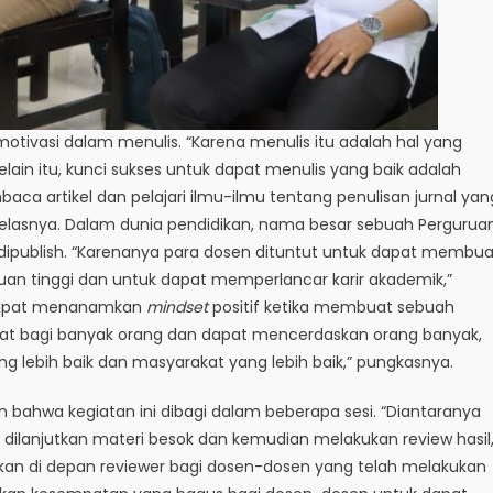
 motivasi dalam menulis. “Karena menulis itu adalah hal yang
elain itu, kunci sukses untuk dapat menulis yang baik adalah
 artikel dan pelajari ilmu-ilmu tentang penulisan jurnal yan
” jelasnya. Dalam dunia pendidikan, nama besar sebuah Pergurua
ng dipublish. “Karenanya para dosen dituntut untuk dapat membua
an tinggi dan untuk dapat memperlancar karir akademik,”
 dapat menanamkan
mindset
positif ketika membuat sebuah
faat bagi banyak orang dan dapat mencerdaskan orang banyak,
ang lebih baik dan masyarakat yang lebih baik,” pungkasnya.
 bahwa kegiatan ini dibagi dalam beberapa sesi. “Diantaranya
kan dilanjutkan materi besok dan kemudian melakukan review hasil,
ikan di depan reviewer bagi dosen-dosen yang telah melakukan