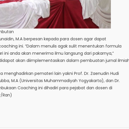
ambutan
Junaidin, M.A berpesan kepada para dosen agar dapat
oaching ini. “Dalam menulis agak sulit menentukan formula
 ini anda akan menerima ilmu langsung dari pakarnya,”
 didapat akan diimplementasikan dalam pembuatan jurnal ilmiah
ga menghadirkan pemateri lain yakni Prof. Dr. Zaenudin Hudi
e Jubba, M.A (Universitas Muhammadiyah Yogyakarta), dan Dr.
embukaan Coaching ini dihadiri para pejabat dan dosen di
r/Ran)