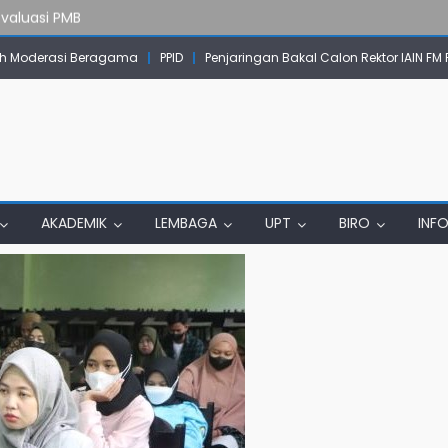
Evaluasi PMB
mpok Skow Sae Kolaborasi dengan KKN UGM dan Uncen
 Moderasi Beragama
PPID
Penjaringan Bakal Calon Rektor IAIN FM
IAIN Papua Tembus Jurnal Terindeks Google Scholar
un Komunikasi Aktif dengan Masyarakat
erta Ujian Dari Lanny Jaya Hingga Maluku
AKADEMIK
LEMBAGA
UPT
BIRO
INF