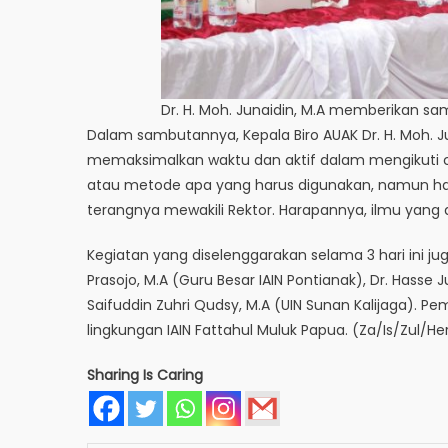
Dr. H. Moh. Junaidin, M.A memberikan s
Dalam sambutannya, Kepala Biro AUAK Dr. H. Moh. 
memaksimalkan waktu dan aktif dalam mengikuti c
atau metode apa yang harus digunakan, namun hari
terangnya mewakili Rektor. Harapannya, ilmu yang
Kegiatan yang diselenggarakan selama 3 hari ini ju
Prasojo, M.A (Guru Besar IAIN Pontianak), Dr. Hass
Saifuddin Zuhri Qudsy, M.A (UIN Sunan Kalijaga). P
lingkungan IAIN Fattahul Muluk Papua. (Za/Is/Zul/He
Sharing Is Caring