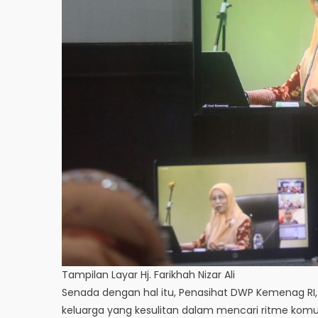
Tampilan Layar Hj. Farikhah Nizar Ali
Senada dengan hal itu, Penasihat DWP Kemenag RI, 
keluarga yang kesulitan dalam mencari ritme kom