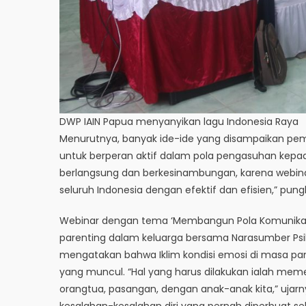
DWP IAIN Papua menyanyikan lagu Indonesia Raya
Menurutnya, banyak ide-ide yang disampaikan pe
untuk berperan aktif dalam pola pengasuhan kepada
berlangsung dan berkesinambungan, karena webin
seluruh Indonesia dengan efektif dan efisien,” pun
Webinar dengan tema ‘Membangun Pola Komunikasi
parenting dalam keluarga bersama Narasumber Psiko
mengatakan bahwa Iklim kondisi emosi di masa pan
yang muncul. “Hal yang harus dilakukan ialah memer
orangtua, pasangan, dengan anak-anak kita,” ujarn
kesalahan-kesalahan diri yang pernah diperbuat s