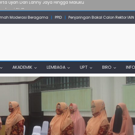
Evaluasi PMB
mpok Skow Sae Kolaborasi dengan KKN UGM dan Uncen
mah Moderasi Beragama
PPID
Penjaringan Bakal Calon Rektor IAI
IAIN Papua Tembus Jurnal Terindeks Google Scholar
un Komunikasi Aktif dengan Masyarakat
erta Ujian Dari Lanny Jaya Hingga Maluku
AKADEMIK
LEMBAGA
UPT
BIRO
INF