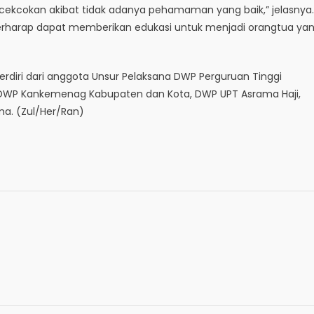
ercekcokan akibat tidak adanya pehamaman yang baik,” jelasnya.
berharap dapat memberikan edukasi untuk menjadi orangtua ya
 terdiri dari anggota Unsur Pelaksana DWP Perguruan Tinggi
 DWP Kankemenag Kabupaten dan Kota, DWP UPT Asrama Haji,
ma. (Zul/Her/Ran)