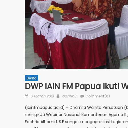
Berita
DWP IAIN FM Papua Ikuti 
Posted
Author
3 March 2021
admin3
Comment(0)
on
(iainfmpapua.ac.id) – Dharma Wanita Persatuan (DW
mengikuti Webinar Nasional Kementerian Agama RI, 3
Fachria Alhamid, S.E sangat mengapresiasi kegiat