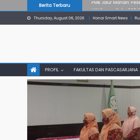
Skip
content
Berita Terbaru
IAIN Papua Gelar FGD 
to
KKN IAIN Papua: Kelo
Thursday, August 06, 2026
Honai Smart News
Ru
content
Para Mahasiswa PGMI 
Pembekalan KKN: Bang
PMB Jalur Mandiri: Pes
PROFIL
FAKULTAS DAN PASCASARJANA