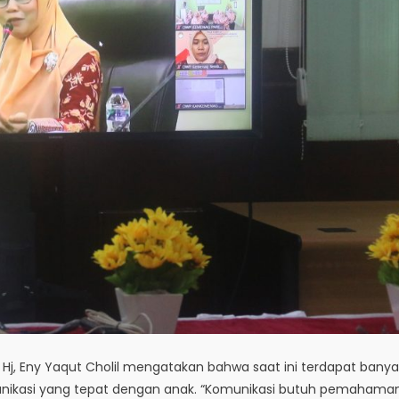
Hj, Eny Yaqut Cholil mengatakan bahwa saat ini terdapat banya
unikasi yang tepat dengan anak. “Komunikasi butuh pemahaman