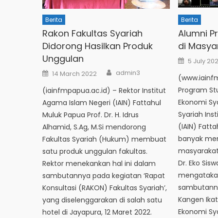
Berita
Berita
Rakon Fakultas Syariah
Alumni P
Didorong Hasilkan Produk
di Masya
Unggulan
Posted
5 July 20
on
Author
Posted
admin3
14 March 2022
on
(www.iainf
Program St
(iainfmpapua.ac.id) – Rektor Institut
Ekonomi Sya
Agama Islam Negeri (IAIN) Fattahul
Syariah Ins
Muluk Papua Prof. Dr. H. Idrus
(IAIN) Fatt
Alhamid, S.Ag, M.Si mendorong
banyak men
Fakultas Syariah (Hukum) membuat
masyarakat.
satu produk unggulan fakultas.
Dr. Eko Sisw
Rektor menekankan hal ini dalam
mengatakan
sambutannya pada kegiatan ‘Rapat
sambutann
Konsultasi (RAKON) Fakultas Syariah’,
Kangen Ika
yang diselenggarakan di salah satu
Ekonomi Sya
hotel di Jayapura, 12 Maret 2022.