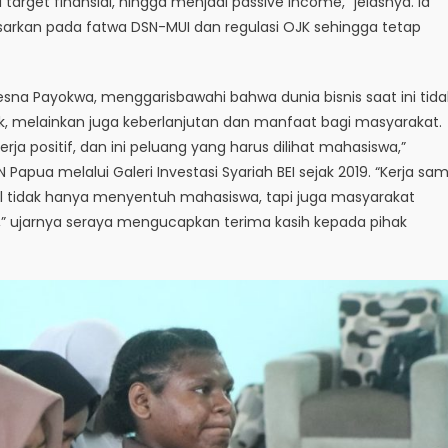
get finansial, hingga menjadi passive income,” jelasnya. Ia
arkan pada fatwa DSN-MUI dan regulasi OJK sehingga tetap
resna Payokwa, menggarisbawahi bahwa dunia bisnis saat ini tida
, melainkan juga keberlanjutan dan manfaat bagi masyarakat.
rja positif, dan ini peluang yang harus dilihat mahasiswa,”
N Papua melalui Galeri Investasi Syariah BEI sejak 2019. “Kerja sa
dal tidak hanya menyentuh mahasiswa, tapi juga masyarakat
 ujarnya seraya mengucapkan terima kasih kepada pihak