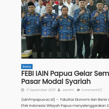
Berita
FEBI IAIN Papua Gelar Se
Pasar Modal Syariah
Posted
Author
17 September 2025
admin1
Comment(0)
on
(iainfmpapua.ac.id) – Fakultas Ekonomi dan Bisnis 
Efek Indonesia Wilayah Papua menyelenggarakan S