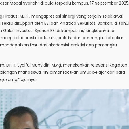
 Pasar Modal Syariah” di aula terpadu kampus, 17 September 2025
 Firdaus, M.Fil.I, mengapresiasi sinergi yang terjalin sejak awal
I selalu disupport oleh BEI dan Pintraco Sekuritas. Bahkan, di tah
Galeri Investasi Syariah BEI di kampus ini,” ungkapnya. Ia
uang kolaborasi akademisi, praktisi, dan pemangku kebijakan.
endapatkan ilmu dari akademisi, praktisi dan pemangku
m, Dr. H. Syaiful Muhyidin, M.Ag, menekankan relevansi kegiatan
i kalangan mahasiswa. “ini dimanfaatkan untuk belajar dari para
rjasama,” ujarnya.