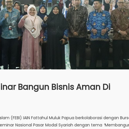
minar Bangun Bisnis Aman Di
Islam (FEBI) IAIN Fattahul Muluk Papua berkolaborasi dengan Burs
eminar Nasional Pasar Modal Syariah dengan tema
“
Membangu