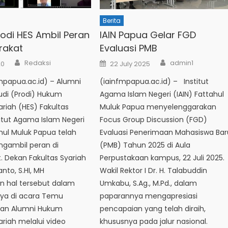
Berita
rodi HES Ambil Peran
IAIN Papua Gelar FGD
rakat
Evaluasi PMB
Author
Author
Posted
Redaksi
admin1
20
22 July 2025
on
mpapua.ac.id) – Alumni
(iainfmpapua.ac.id) – Institut
udi (Prodi) Hukum
Agama Islam Negeri (IAIN) Fattahul
riah (HES) Fakultas
Muluk Papua menyelenggarakan
titut Agama Islam Negeri
Focus Group Discussion (FGD)
ahul Muluk Papua telah
Evaluasi Penerimaan Mahasiswa Bar
gambil peran di
(PMB) Tahun 2025 di Aula
 Dekan Fakultas Syariah
Perpustakaan kampus, 22 Juli 2025.
anto, S.HI, MH
Wakil Rektor I Dr. H. Talabuddin
 hal tersebut dalam
Umkabu, S.Ag., M.Pd., dalam
ya di acara Temu
paparannya mengapresiasi
tan Alumni Hukum
pencapaian yang telah diraih,
riah melalui video
khususnya pada jalur nasional.