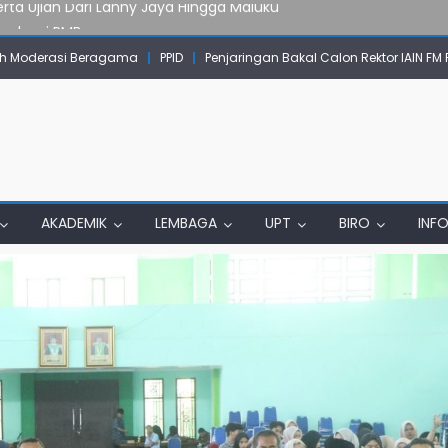
Evaluasi PMB
mpok Skow Sae Kolaborasi dengan KKN UGM dan Uncen
 Moderasi Beragama
PPID
Penjaringan Bakal Calon Rektor IAIN FM
IAIN Papua Tembus Jurnal Terindeks Google Scholar
un Komunikasi Aktif dengan Masyarakat
erta Ujian Dari Lanny Jaya Hingga Maluku
AKADEMIK
LEMBAGA
UPT
BIRO
INF