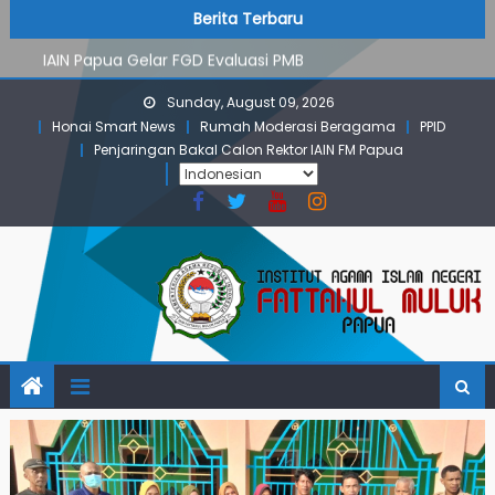
PMB Jalur Mandiri: Peserta Ujian Dari Lanny Jaya Hingga
Skip
content
Berita Terbaru
Maluku
to
IAIN Papua Gelar FGD Evaluasi PMB
content
KKN IAIN Papua: Kelompok Skow Sae Kolaborasi dengan
Sunday, August 09, 2026
KKN UGM dan Uncen
Honai Smart News
Rumah Moderasi Beragama
PPID
Para Mahasiswa PGMI IAIN Papua Tembus Jurnal
Penjaringan Bakal Calon Rektor IAIN FM Papua
Terindeks Google Scholar
Pembekalan KKN: Bangun Komunikasi Aktif dengan
Masyarakat
PMB Jalur Mandiri: Peserta Ujian Dari Lanny Jaya Hingga
Maluku