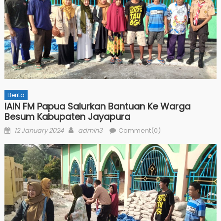
Berita
IAIN FM Papua Salurkan Bantuan Ke Warga
Besum Kabupaten Jayapura
Posted
Author
12 January 2024
admin3
Comment(0)
on