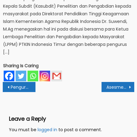
Kepala Subdit (Kasubdit) Penelitian dan Pengabdian kepada
masyarakat pada Direktorat Pendidikan Tinggi Keagamaan
Islam Kementerian Agama Republik Indonesia Dr. Suwendi,
M.Ag menegaskan hal ini pada diskusi bersama para Ketua
Lembaga Penelitian dan Pengabdian kepada Masyarakat
(LPPM) PTKIN Indonesia Timur dengan beberapa pengurus
[…]
Sharing Is Caring
Post
Pengurus HMPS HKI Dapat Berkompetisi Secara Sehat Memajukan Prodi
Asesmen Lapangan: Akreditasi LAM-EMBA Berorientasi Pada Proses
navigation
Leave a Reply
You must be
logged in
to post a comment.