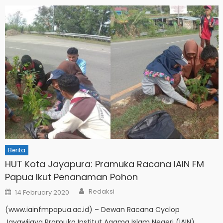
Berita
HUT Kota Jayapura: Pramuka Racana IAIN FM
Papua Ikut Penanaman Pohon
Author
Posted
Redaksi
14 February 2020
on
(www.iainfmpapua.ac.id) – Dewan Racana Cyclop
Jayawijaya Pramuka Institut Agama Islam Negeri (IAIN)