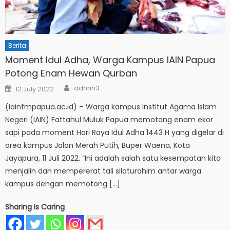
Berita
Moment Idul Adha, Warga Kampus IAIN Papua
Potong Enam Hewan Qurban
Author
Posted
admin3
12 July 2022
on
(iainfmpapua.ac.id) – Warga kampus Institut Agama Islam
Negeri (IAIN) Fattahul Muluk Papua memotong enam ekor
sapi pada moment Hari Raya Idul Adha 1443 H yang digelar di
area kampus Jalan Merah Putih, Buper Waena, Kota
Jayapura, 11 Juli 2022. “Ini adalah salah satu kesempatan kita
menjalin dan mempererat tali silaturahim antar warga
kampus dengan memotong […]
Sharing Is Caring