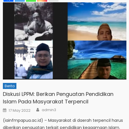
Berita
Diskusi LPPM: Berikan Penguatan Pendidikan
Islam Pada Masyarakat Terpencil
Author
Posted
admin3
17 May 2022
on
(iainfmpapua.ac.id) – Masyarakat di daerah terpencil harus
diberikan penguatan terkait pendidikan keagamaan Islam.