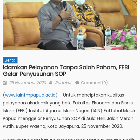
Berita
Idamkan Pelayanan Tanpa Salah Paham, FEBI
Gelar Penyusunan SOP
Posted
Author
25 November 2020
Redaksi
Comment(0)
on
(
www.iainfmpapua.ac.id
) – Untuk menciptakan kualitas
pelayanan akademik yang baik, Fakultas Ekonomi dan Bisnis
Islam (FEBI) Institut Agama Islam Negeri (IAIN) Fattahul Muluk
Papua menggelar Penyusunan SOP di Aula FEBI, Jalan Merah
Putih, Buper Waena, Kota Jayapura, 25 November 2020.