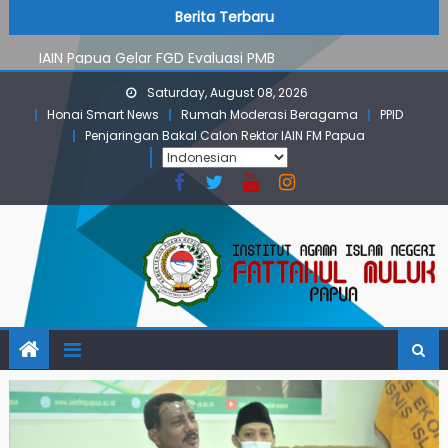
PMB Jalur Mandiri: Peserta Ujian Dari Lanny Jaya Hingga
Skip
content
Berita Terbaru
Maluku
to
IAIN Papua Gelar FGD Evaluasi PMB
content
KKN IAIN Papua: Kelompok Skow Sae Kolaborasi dengan
Saturday, August 08, 2026
KKN UGM dan Uncen
Honai Smart News
Rumah Moderasi Beragama
PPID
Para Mahasiswa PGMI IAIN Papua Tembus Jurnal
Penjaringan Bakal Calon Rektor IAIN FM Papua
Terindeks Google Scholar
Pembekalan KKN: Bangun Komunikasi Aktif dengan
Masyarakat
PMB Jalur Mandiri: Peserta Ujian Dari Lanny Jaya Hingga
Maluku