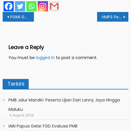
Post
PGMI Gelar Webinar Media Pembelajaran Berbasis Android
HMPS Perbankan Syariah IAIN FM Papua Gelar Mubes II
navigation
Leave a Reply
You must be
logged in
to post a comment.
Terkini
PMB Jalur Mandiri: Peserta Ujian Dari Lanny Jaya Hingga
Maluku
5 August 2026
IAIN Papua Gelar FGD Evaluasi PMB