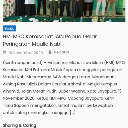
Berita
HMI MPO Komisariat IAIN Papua Gelar
Peringatan Maulid Nabi
Author
Posted
Redaksi
16 November 2020
on
(iainfmpapua.ac.id) – Himpunan Mahasiswa Islam (HMI) MPO
Komisariat IAIN Fattahul Muluk Papua menggelar peringatan
Maulid Nabi Muhammad SAW dengan tema ‘Meneladani
Akhlaq Rasulullah Dalam Bersilaturahmi’ di Masjid Kampus
Alhamid, Jalan Merah Putih, Buper Waena, Kota Jayapura, 15
November 2020. Ketua HMI MPO Cabang Jayapura Kerin
Tiara Sapoan mengatakan, umat muslim berkewajiban
untuk saling merangkul menjaga […]
Sharing Is Caring