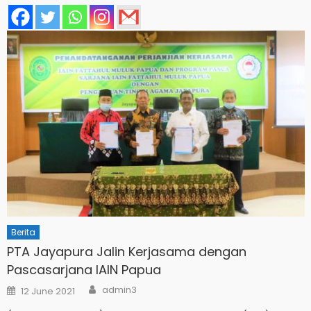
Berita
PTA Jayapura Jalin Kerjasama dengan
Pascasarjana IAIN Papua
Author
Posted
admin3
12 June 2021
on