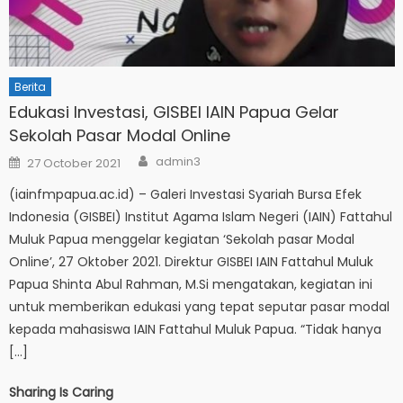
Berita
Edukasi Investasi, GISBEI IAIN Papua Gelar
Sekolah Pasar Modal Online
Author
Posted
admin3
27 October 2021
on
(iainfmpapua.ac.id) – Galeri Investasi Syariah Bursa Efek
Indonesia (GISBEI) Institut Agama Islam Negeri (IAIN) Fattahul
Muluk Papua menggelar kegiatan ‘Sekolah pasar Modal
Online’, 27 Oktober 2021. Direktur GISBEI IAIN Fattahul Muluk
Papua Shinta Abul Rahman, M.Si mengatakan, kegiatan ini
untuk memberikan edukasi yang tepat seputar pasar modal
kepada mahasiswa IAIN Fattahul Muluk Papua. “Tidak hanya
[…]
Sharing Is Caring