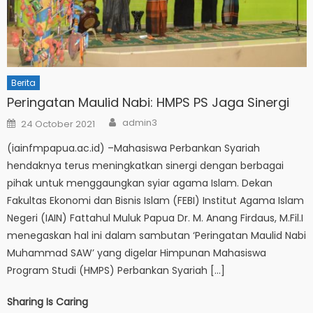
Berita
Peringatan Maulid Nabi: HMPS PS Jaga Sinergi
Author
Posted
admin3
24 October 2021
on
(iainfmpapua.ac.id) –Mahasiswa Perbankan Syariah
hendaknya terus meningkatkan sinergi dengan berbagai
pihak untuk menggaungkan syiar agama Islam. Dekan
Fakultas Ekonomi dan Bisnis Islam (FEBI) Institut Agama Islam
Negeri (IAIN) Fattahul Muluk Papua Dr. M. Anang Firdaus, M.Fil.I
menegaskan hal ini dalam sambutan ‘Peringatan Maulid Nabi
Muhammad SAW’ yang digelar Himpunan Mahasiswa
Program Studi (HMPS) Perbankan Syariah […]
Sharing Is Caring