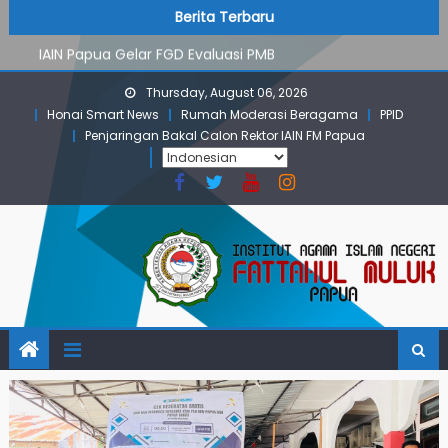
PMB Jalur Mandiri: Peserta Ujian Dari Lanny Jaya Hingga
Skip
content
Berita Terbaru
Maluku
to
IAIN Papua Gelar FGD Evaluasi PMB
content
KKN IAIN Papua: Kelompok Skow Sae Kolaborasi dengan
Thursday, August 06, 2026
KKN UGM dan Uncen
Honai Smart News
Rumah Moderasi Beragama
PPID
Para Mahasiswa PGMI IAIN Papua Tembus Jurnal
Penjaringan Bakal Calon Rektor IAIN FM Papua
Terindeks Google Scholar
Pembekalan KKN: Bangun Komunikasi Aktif dengan
Masyarakat
PMB Jalur Mandiri: Peserta Ujian Dari Lanny Jaya Hingga
Maluku