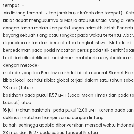
tempat –
sin lintang tempat ÷ tan jarak bujur ka’bah dan tempat). S
kiblat dapat mengukurnya di Masjid atau Mushola yang di ke
dengan tanpa melakukan perhitungan azimuth kiblat. Penentu
bayang sebuah tiang atau tongkat pada waktu tertentu. Alat 
digunakan antara lain bencet atau tongkat istiwa’. Metode ini
berpedoman pada posisi matahari persis pada titik zenith(atas)
kecil dari nilai deklinasi maksimum matahari menyebabkan mat
dengan metode-
metode yang lain.Peristiwa rashdul kiblat menurut Slamet Hamba
kiblat lokal. Rashdul Kiblat global terjadi dalam satu tahun se
28 mei (tahun
basithah) pada pukul 11.57 LMT (Local Mean Time) dan pada tan
kabisat) atau
16 juli (tahun basithah) pada pukul 12.06 LMT. Karena pada tan
deklinasi matahari hampir sama dengan lintang
ka’bah, sehingga apabila dikonversikan menjadi waktu indone
28 mei, dan 16.27 pada setiap tanggal 15 atau