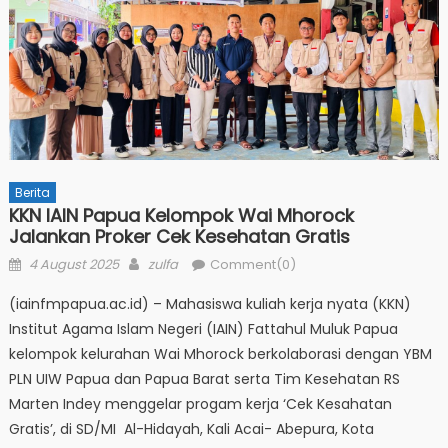
Berita
KKN IAIN Papua Kelompok Wai Mhorock
Jalankan Proker Cek Kesehatan Gratis
Posted
Author
4 August 2025
zulfa
Comment(0)
on
(iainfmpapua.ac.id) – Mahasiswa kuliah kerja nyata (KKN)
Institut Agama Islam Negeri (IAIN) Fattahul Muluk Papua
kelompok kelurahan Wai Mhorock berkolaborasi dengan YBM
PLN UIW Papua dan Papua Barat serta Tim Kesehatan RS
Marten Indey menggelar progam kerja ‘Cek Kesahatan
Gratis’, di SD/MI Al-Hidayah, Kali Acai- Abepura, Kota