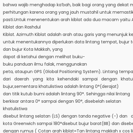
bahwa wajib menghadap ka’bah, baik bagi orang yang dekat
perhitungan karena orang yang jauh mustahil untuk memastik
pasti.Untuk menenentukan arah kiblat ada dua macam yaitu 
Kiblat dan Rashdul
Kiblat. Azimuth Kiblat adalah arah atau garis yang menunjuk k
untuk menentukannya diperlukan data lintang tempat, bujur t
dan bujur Kota Makkah, yang
dapat di ketahui dengan melihat buku-
buku panduan ilmu falak, menggunakan
peta, ataupun GPS (Global Positioning System). Lintang tempa
dari daerah yang kita kehendaki sampai dengan khatulis
bujur,sementara khatulistiwa adalah lintang 0°(derajat)
dan titik kutub bumi adalah lintang 90°. Sehingga nilai lintang
berkisar antara 0° sampai dengan 90°, disebelah selatan
khatulistiwa
disebut lintang selatan (LS) dengan tanda negative (-) dan di
kota Greenwich sampai 180°disebut bujur barat(BB) dan disebe
dengan rumus ( Cotan arah kiblat=Tan lintang makkah x cos li