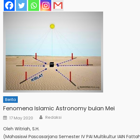
Berita
Fenomena Islamic Astronomy bulan Mei
Author
Posted
Redaksi
17 May 2020
on
Oleh Witriah, S.H.
(Mahasiswi Pascasarjana Semester IV PAI Multikultur IAIN Fatt