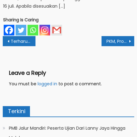
16 juli. Apabila disesuaikan […]
Sharing Is Caring
Post
Terharu, Direktur PTKI Kemenag Berikan Semangat AL PPG IAIN Papua
PKM, Prodi HES IAIN Papua Gelar Pelatihan Fasilitator Bisnis Syariah
navigation
Leave a Reply
You must be
logged in
to post a comment.
Terkini
PMB Jalur Mandiri: Peserta Ujian Dari Lanny Jaya Hingga