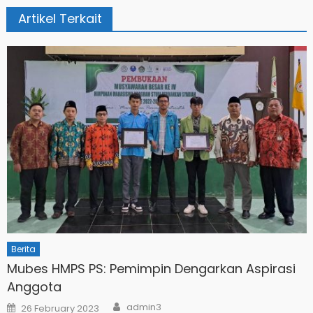
Artikel Terkait
Berita
Mubes HMPS PS: Pemimpin Dengarkan Aspirasi
Anggota
Author
Posted
admin3
26 February 2023