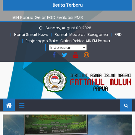
PMB Jalur Mandiri: Peserta Ujian Dari Lanny Jaya Hingga
Skip
content
Berita Terbaru
Maluku
to
IAIN Papua Gelar FGD Evaluasi PMB
content
KKN IAIN Papua: Kelompok Skow Sae Kolaborasi dengan
Sunday, August 09, 2026
KKN UGM dan Uncen
Honai Smart News
Rumah Moderasi Beragama
PPID
Para Mahasiswa PGMI IAIN Papua Tembus Jurnal
Penjaringan Bakal Calon Rektor IAIN FM Papua
Terindeks Google Scholar
Pembekalan KKN: Bangun Komunikasi Aktif dengan
Masyarakat
PMB Jalur Mandiri: Peserta Ujian Dari Lanny Jaya Hingga
Maluku