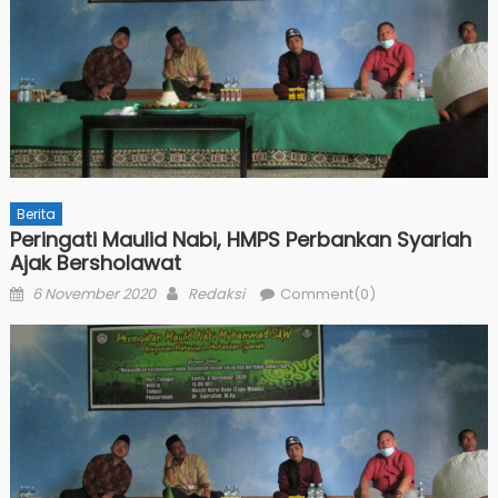
Berita
Peringati Maulid Nabi, HMPS Perbankan Syariah
Ajak Bersholawat
Posted
Author
6 November 2020
Redaksi
Comment(0)
on