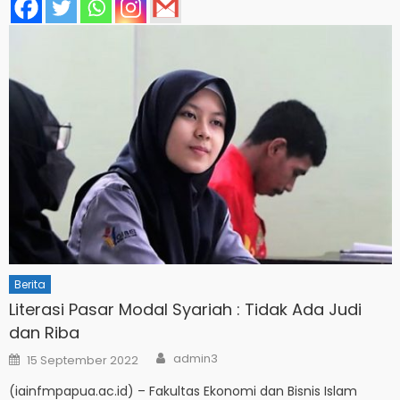
Berita
Literasi Pasar Modal Syariah : Tidak Ada Judi
dan Riba
Author
Posted
admin3
15 September 2022
on
(iainfmpapua.ac.id) – Fakultas Ekonomi dan Bisnis Islam