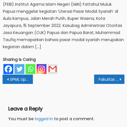
(FEBI) Institut Agama Islam Negeri (IAIN) Fattahul Muluk
Papua menggelar kegiatan ‘Literasi Pasar Modal Syariah’ di
Aula kampus, Jalan Merah Putih, Buper Waena, Kota
Jayapura, 15 September 2022. Kasubag Administrasi Otoritas
Jasa Keuangan (OJK) Papua dan Papua Barat, Muhammad
Taufiq memaparkan bahwa pasar modal syariah merupakan
kegiatan dalam […]
Sharing Is Caring
Post
SPMI, Upaya Pastikan Cita-Cita Perguruan Tinggi Tercapai
Fakultas Syariah IAIN FM Papua Gelar Talk Show Kebangsaan
navigation
Leave a Reply
You must be
logged in
to post a comment.