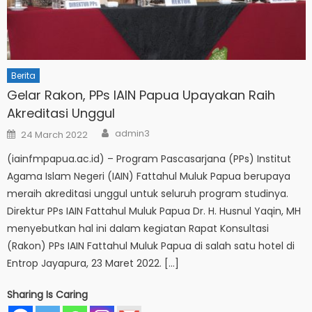
Berita
Gelar Rakon, PPs IAIN Papua Upayakan Raih
Akreditasi Unggul
Author
Posted
admin3
24 March 2022
on
(iainfmpapua.ac.id) – Program Pascasarjana (PPs) Institut
Agama Islam Negeri (IAIN) Fattahul Muluk Papua berupaya
meraih akreditasi unggul untuk seluruh program studinya.
Direktur PPs IAIN Fattahul Muluk Papua Dr. H. Husnul Yaqin, MH
menyebutkan hal ini dalam kegiatan Rapat Konsultasi
(Rakon) PPs IAIN Fattahul Muluk Papua di salah satu hotel di
Entrop Jayapura, 23 Maret 2022. […]
Sharing Is Caring