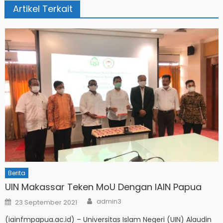
Artikel Terkait
Berita
UIN Makassar Teken MoU Dengan IAIN Papua
Author
Posted
admin3
23 September 2021
on
(iainfmpapua.ac.id) – Universitas Islam Negeri (UIN) Alaudin