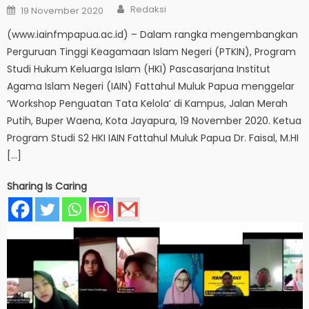
Author
Posted
Redaksi
19 November 2020
on
(www.iainfmpapua.ac.id) – Dalam rangka mengembangkan
Perguruan Tinggi Keagamaan Islam Negeri (PTKIN), Program
Studi Hukum Keluarga Islam (HKI) Pascasarjana Institut
Agama Islam Negeri (IAIN) Fattahul Muluk Papua menggelar
‘Workshop Penguatan Tata Kelola’ di Kampus, Jalan Merah
Putih, Buper Waena, Kota Jayapura, 19 November 2020. Ketua
Program Studi S2 HKI IAIN Fattahul Muluk Papua Dr. Faisal, M.HI
[…]
Sharing Is Caring