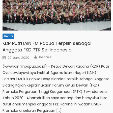
Berita
KDR Putri IAIN FM Papua Terpilih sebagai
Anggota FKD PTK Se-Indonesia
Author
Posted
Redaksi
29 June 2020
on
(www.iainfmpapua.ac.id) – Ketua Dewan Racana (KDR) Putri
Cyclop-Jayawijaya Institut Agama Islam Negeri (IAIN)
Fattahul Muluk Papua Desy Islamiati terpilih sebagai Anggota
Bidang Kajian Kepramukaan Forum Ketua Dewan (FKD)
Pramuka Perguruan Tinggi Keagamaan (PTK) Se-Indonesia
Tahun 2020. “Alhamdulillah saya senang dan bersyukur bisa
turut andil menjadi anggota FKD karena ini wadah untuk
Pramuka di seluruh Perguruan […]