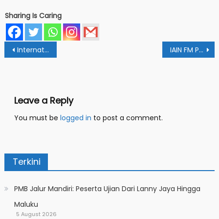
Sharing Is Caring
Post
International Olympiad: Mahasiswa FEBI IAIN Papua Raih 3rd Runner-Up Dari 1206 Peserta
IAIN FM Papua Gelar Kuliah Umum Tentang Eklektisitas Islam
navigation
Leave a Reply
You must be
logged in
to post a comment.
Terkini
PMB Jalur Mandiri: Peserta Ujian Dari Lanny Jaya Hingga
Maluku
5 August 2026