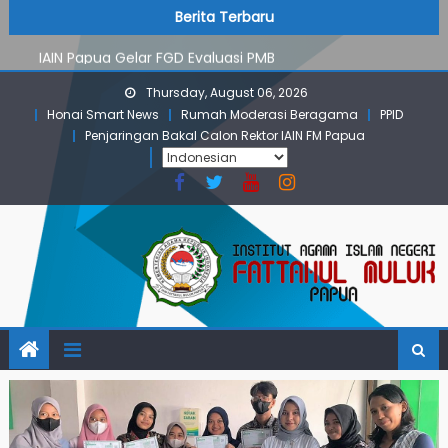
PMB Jalur Mandiri: Peserta Ujian Dari Lanny Jaya Hingga
Skip
content
Berita Terbaru
Maluku
to
IAIN Papua Gelar FGD Evaluasi PMB
content
KKN IAIN Papua: Kelompok Skow Sae Kolaborasi dengan
Thursday, August 06, 2026
KKN UGM dan Uncen
Honai Smart News
Rumah Moderasi Beragama
PPID
Para Mahasiswa PGMI IAIN Papua Tembus Jurnal
Penjaringan Bakal Calon Rektor IAIN FM Papua
Terindeks Google Scholar
Pembekalan KKN: Bangun Komunikasi Aktif dengan
Masyarakat
PMB Jalur Mandiri: Peserta Ujian Dari Lanny Jaya Hingga
Maluku