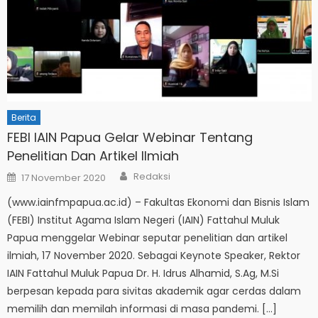
Berita
FEBI IAIN Papua Gelar Webinar Tentang
Penelitian Dan Artikel Ilmiah
Author
Posted
Redaksi
17 November 2020
on
(www.iainfmpapua.ac.id) – Fakultas Ekonomi dan Bisnis Islam
(FEBI) Institut Agama Islam Negeri (IAIN) Fattahul Muluk
Papua menggelar Webinar seputar penelitian dan artikel
ilmiah, 17 November 2020. Sebagai Keynote Speaker, Rektor
IAIN Fattahul Muluk Papua Dr. H. Idrus Alhamid, S.Ag, M.Si
berpesan kepada para sivitas akademik agar cerdas dalam
memilih dan memilah informasi di masa pandemi. […]