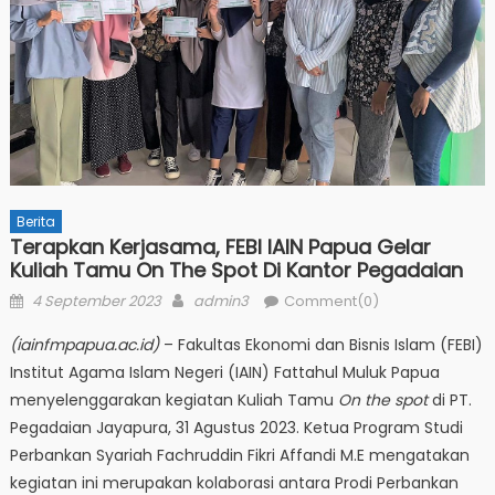
Berita
Terapkan Kerjasama, FEBI IAIN Papua Gelar
Kuliah Tamu On The Spot Di Kantor Pegadaian
Posted
Author
4 September 2023
admin3
Comment(0)
on
(iainfmpapua.ac.id)
– Fakultas Ekonomi dan Bisnis Islam (FEBI)
Institut Agama Islam Negeri (IAIN) Fattahul Muluk Papua
menyelenggarakan kegiatan Kuliah Tamu
On the spot
di PT.
Pegadaian Jayapura, 31 Agustus 2023. Ketua Program Studi
Perbankan Syariah Fachruddin Fikri Affandi M.E mengatakan
kegiatan ini merupakan kolaborasi antara Prodi Perbankan