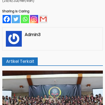
(Za/Is/Zul/Her/Ran)
Sharing Is Caring
Admin3
Artikel Terkait