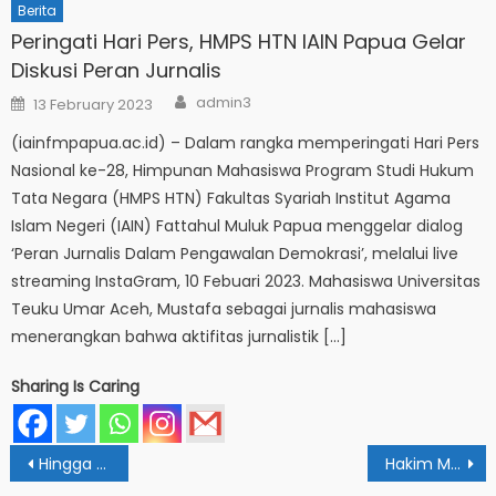
Berita
Peringati Hari Pers, HMPS HTN IAIN Papua Gelar
Diskusi Peran Jurnalis
Author
Posted
admin3
13 February 2023
on
(iainfmpapua.ac.id) – Dalam rangka memperingati Hari Pers
Nasional ke-28, Himpunan Mahasiswa Program Studi Hukum
Tata Negara (HMPS HTN) Fakultas Syariah Institut Agama
Islam Negeri (IAIN) Fattahul Muluk Papua menggelar dialog
‘Peran Jurnalis Dalam Pengawalan Demokrasi’, melalui live
streaming InstaGram, 10 Febuari 2023. Mahasiswa Universitas
Teuku Umar Aceh, Mustafa sebagai jurnalis mahasiswa
menerangkan bahwa aktifitas jurnalistik […]
Sharing Is Caring
Post
Hingga Tingkat Prodi, UNIDA Gontor Teken Nokes Dengan IAIN Papua
Hakim Mahkamah Syar’iyah Aceh Berikan Kuliah Umum Untuk Mahasiswa IAIN Papua
navigation