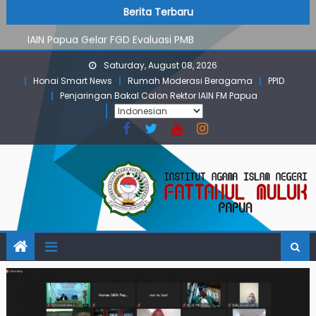
PMB Jalur Mandiri: Peserta Ujian Dari Lanny Jaya Hingga
Skip
content
Berita Terbaru
Maluku
to
IAIN Papua Gelar FGD Evaluasi PMB
content
KKN IAIN Papua: Kelompok Skow Sae Kolaborasi dengan
Saturday, August 08, 2026
KKN UGM dan Uncen
Honai Smart News
Rumah Moderasi Beragama
PPID
Para Mahasiswa PGMI IAIN Papua Tembus Jurnal
Penjaringan Bakal Calon Rektor IAIN FM Papua
Terindeks Google Scholar
Pembekalan KKN: Bangun Komunikasi Aktif dengan
Masyarakat
PMB Jalur Mandiri: Peserta Ujian Dari Lanny Jaya Hingga
Maluku