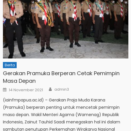
Berita
Gerakan Pramuka Berperan Cetak Pemimpin
Masa Depan
Author
Posted
admin3
14 November 2021
on
(iainfmpapua.ac.id) – Gerakan Praja Muda Karana
(Pramuka) berperan penting untuk mencetak pemimpin
masa depan. Wakil Menteri Agama (Wamenag) Republik
Indonesia, Zainut Tauhid Saadi menegaskan hal ini dalam
sambutan penutupan Perkemahan Wirakarya Nasional