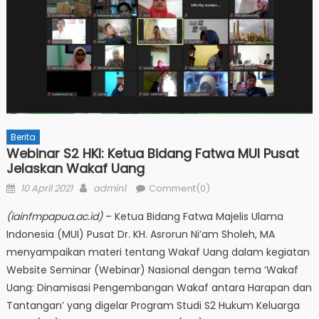
Berita
Webinar S2 HKI: Ketua Bidang Fatwa MUI Pusat
Jelaskan Wakaf Uang
Posted
Author
10 April 2021
admin1
Comment(0)
on
(iainfmpapua.ac.id)
– Ketua Bidang Fatwa Majelis Ulama
Indonesia (MUI) Pusat Dr. KH. Asrorun Ni’am Sholeh, MA
menyampaikan materi tentang Wakaf Uang dalam kegiatan
Website Seminar (Webinar) Nasional dengan tema ‘Wakaf
Uang: Dinamisasi Pengembangan Wakaf antara Harapan dan
Tantangan’ yang digelar Program Studi S2 Hukum Keluarga