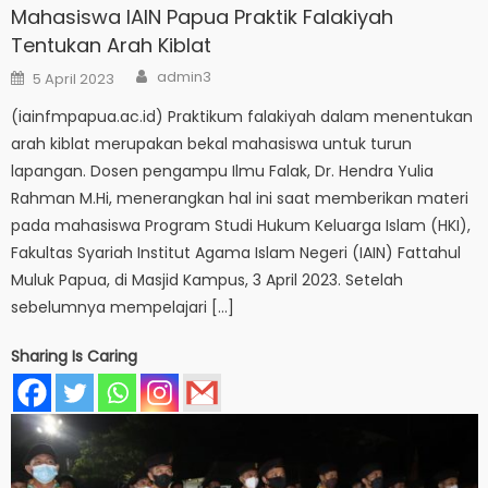
Mahasiswa IAIN Papua Praktik Falakiyah
Tentukan Arah Kiblat
Author
Posted
admin3
5 April 2023
on
(iainfmpapua.ac.id) Praktikum falakiyah dalam menentukan
arah kiblat merupakan bekal mahasiswa untuk turun
lapangan. Dosen pengampu Ilmu Falak, Dr. Hendra Yulia
Rahman M.Hi, menerangkan hal ini saat memberikan materi
pada mahasiswa Program Studi Hukum Keluarga Islam (HKI),
Fakultas Syariah Institut Agama Islam Negeri (IAIN) Fattahul
Muluk Papua, di Masjid Kampus, 3 April 2023. Setelah
sebelumnya mempelajari […]
Sharing Is Caring