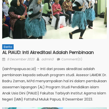
Berita
AL PIAUD: Inti Akreditasi Adalah Pembinaan
Posted
Author
8 December 2023
admin3
Comment(0)
on
(iainfmpapua.ac.id) – Inti dari proses akreditasi adalah
pembinaan kepada sebuah program studi. Assesor LAMDIK Dr.
Badru Zaman, M.Pd menyampaikan hal ini dalam pembukaan
assesmen lapangan (AL) Program Studi Pendidikan islam
Anak Usia Dini (PIAUD) Fakultas Tarbiyah Institut Agama Islam
Negeri (IAIN) Fattahul Muluk Papua, 8 Desember 2023.