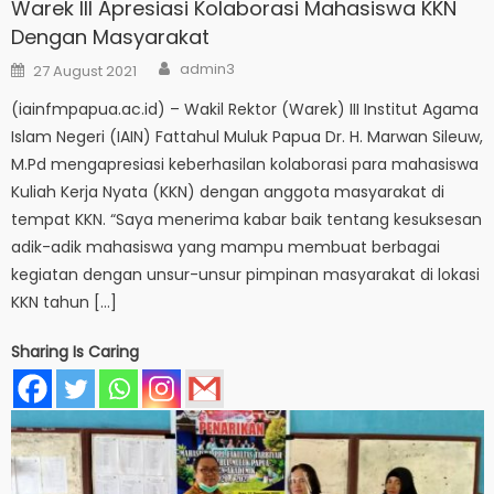
Warek III Apresiasi Kolaborasi Mahasiswa KKN
Dengan Masyarakat
Author
Posted
admin3
27 August 2021
on
(iainfmpapua.ac.id) – Wakil Rektor (Warek) III Institut Agama
Islam Negeri (IAIN) Fattahul Muluk Papua Dr. H. Marwan Sileuw,
M.Pd mengapresiasi keberhasilan kolaborasi para mahasiswa
Kuliah Kerja Nyata (KKN) dengan anggota masyarakat di
tempat KKN. “Saya menerima kabar baik tentang kesuksesan
adik-adik mahasiswa yang mampu membuat berbagai
kegiatan dengan unsur-unsur pimpinan masyarakat di lokasi
KKN tahun […]
Sharing Is Caring