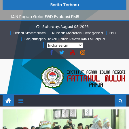
PMB Jalur Mandiri: Peserta Ujian Dari Lanny Jaya Hingga
Skip
content
Berita Terbaru
Maluku
to
IAIN Papua Gelar FGD Evaluasi PMB
content
KKN IAIN Papua: Kelompok Skow Sae Kolaborasi dengan
Saturday, August 08, 2026
KKN UGM dan Uncen
Honai Smart News
Rumah Moderasi Beragama
PPID
Para Mahasiswa PGMI IAIN Papua Tembus Jurnal
Penjaringan Bakal Calon Rektor IAIN FM Papua
Terindeks Google Scholar
Pembekalan KKN: Bangun Komunikasi Aktif dengan
Masyarakat
PMB Jalur Mandiri: Peserta Ujian Dari Lanny Jaya Hingga
Maluku