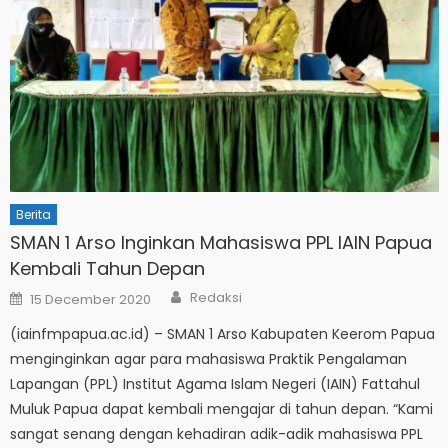
Berita
SMAN 1 Arso Inginkan Mahasiswa PPL IAIN Papua
Kembali Tahun Depan
Author
Posted
Redaksi
15 December 2020
on
(iainfmpapua.ac.id) – SMAN 1 Arso Kabupaten Keerom Papua
menginginkan agar para mahasiswa Praktik Pengalaman
Lapangan (PPL) Institut Agama Islam Negeri (IAIN) Fattahul
Muluk Papua dapat kembali mengajar di tahun depan. “Kami
sangat senang dengan kehadiran adik-adik mahasiswa PPL