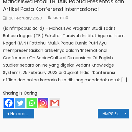
Mahasiswa Prodi TBI IAIN Papua Presentasikan
Artikel Pada Konferensi Internasional
Author
Posted
admin3
26 February 2023
on
(iainfmpapua.ac.id) – Mahasiswa Program Studi Tadris
Bahasa Inggris (TBI) Fakultas Tarbiyah Institut Agama Islam
Negeri (IAIN) Fattahul Muluk Papua Kurnia Putri Ayu
mempresentasikan artikelnya dalam ‘International
Conference On Socio-Cultural Dimensions Of English
Studies’ secara online yang digelar Vedant Knowledge
Systems, 25 Febraury 2023 di Gujarat India. “Konferensi
offline dan online kemarin bisa dibilang mendadak untuk […]
Sharing Is Caring
Post
Hakordia: Mahasiswa IAIN Papua Raih Juara 2 Lomba Video Itjen Kemenag
HMPS Ekonomi Syariah Gelar Latihan Kepemimpinan Mahasiswa
navigation