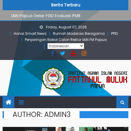
PMB Jalur Mandiri: Peserta Ujian Dari Lanny Jaya Hingga
Skip
content
Berita Terbaru
Maluku
to
IAIN Papua Gelar FGD Evaluasi PMB
content
KKN IAIN Papua: Kelompok Skow Sae Kolaborasi dengan
Friday, August 07, 2026
KKN UGM dan Uncen
Honai Smart News
Rumah Moderasi Beragama
PPID
Para Mahasiswa PGMI IAIN Papua Tembus Jurnal
Penjaringan Bakal Calon Rektor IAIN FM Papua
Terindeks Google Scholar
Pembekalan KKN: Bangun Komunikasi Aktif dengan
Masyarakat
PMB Jalur Mandiri: Peserta Ujian Dari Lanny Jaya Hingga
Maluku
AUTHOR:
ADMIN3