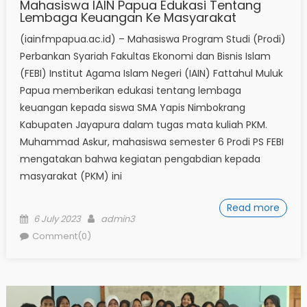
Mahasiswa IAIN Papua Edukasi Tentang
Lembaga Keuangan Ke Masyarakat
(iainfmpapua.ac.id) – Mahasiswa Program Studi (Prodi)
Perbankan Syariah Fakultas Ekonomi dan Bisnis Islam
(FEBI) Institut Agama Islam Negeri (IAIN) Fattahul Muluk
Papua memberikan edukasi tentang lembaga
keuangan kepada siswa SMA Yapis Nimbokrang
Kabupaten Jayapura dalam tugas mata kuliah PKM.
Muhammad Askur, mahasiswa semester 6 Prodi PS FEBI
mengatakan bahwa kegiatan pengabdian kepada
masyarakat (PKM) ini
Read more
Posted
Author
6 July 2023
admin3
on
Comment(0)