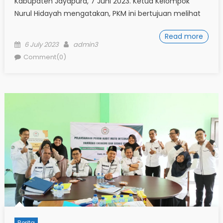
Kabupaten Jayapura, 7 Juni 2023. Ketua Kelompok
Nurul Hidayah mengatakan, PKM ini bertujuan melihat
Read more
Posted
Author
6 July 2023
admin3
on
Comment(0)
Berita