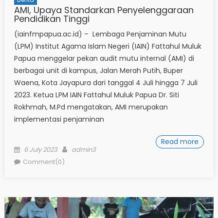
AMI, Upaya Standarkan Penyelenggaraan
Pendidikan Tinggi
(iainfmpapua.ac.id) – Lembaga Penjaminan Mutu
(LPM) Institut Agama Islam Negeri (IAIN) Fattahul Muluk
Papua menggelar pekan audit mutu internal (AMI) di
berbagai unit di kampus, Jalan Merah Putih, Buper
Waena, Kota Jayapura dari tanggal 4 Juli hingga 7 Juli
2023. Ketua LPM IAIN Fattahul Muluk Papua Dr. Siti
Rokhmah, M.Pd mengatakan, AMI merupakan
implementasi penjaminan
Read more
Posted
Author
6 July 2023
admin3
on
Comment(0)