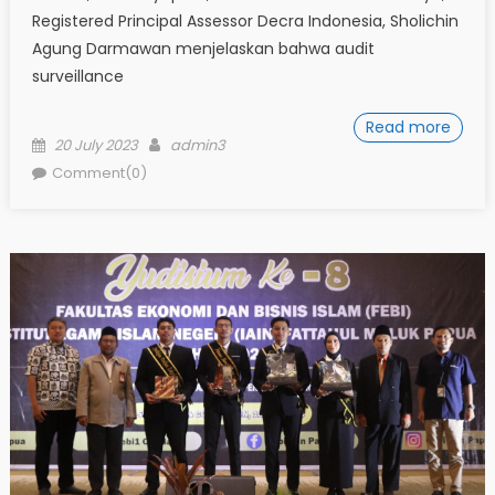
Registered Principal Assessor Decra Indonesia, Sholichin
Agung Darmawan menjelaskan bahwa audit
surveillance
Read more
Posted
Author
20 July 2023
admin3
on
Comment(0)