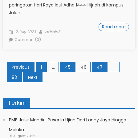
peringatan Hari Raya Idul Adha 1444 Hijriah di kampus
Jalan
Read more
Posted
Author
2 July 2023
admin3
on
Comment(0)
Posts
Previous
1
…
45
46
47
…
pagination
93
Next
Terkini
PMB Jalur Mandiri: Peserta Ujian Dari Lanny Jaya Hingga
Maluku
5 August 2026