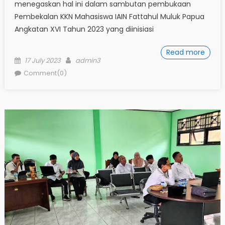
menegaskan hal ini dalam sambutan pembukaan
Pembekalan KKN Mahasiswa IAIN Fattahul Muluk Papua
Angkatan XVI Tahun 2023 yang diinisiasi
Read more
Posted
Author
17 July 2023
admin3
on
Comment(0)