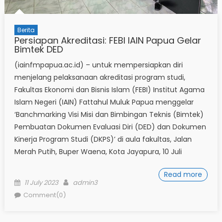
Berita
Persiapan Akreditasi: FEBI IAIN Papua Gelar
Bimtek DED
(iainfmpapua.ac.id) – untuk mempersiapkan diri
menjelang pelaksanaan akreditasi program studi,
Fakultas Ekonomi dan Bisnis Islam (FEBI) Institut Agama
Islam Negeri (IAIN) Fattahul Muluk Papua menggelar
‘Banchmarking Visi Misi dan Bimbingan Teknis (Bimtek)
Pembuatan Dokumen Evaluasi Diri (DED) dan Dokumen
Kinerja Program Studi (DKPS)’ di aula fakultas, Jalan
Merah Putih, Buper Waena, Kota Jayapura, 10 Juli
Read more
Posted
Author
11 July 2023
admin3
on
Comment(0)