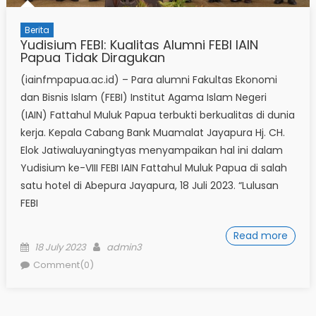
Berita
Yudisium FEBI: Kualitas Alumni FEBI IAIN
Papua Tidak Diragukan
(iainfmpapua.ac.id) – Para alumni Fakultas Ekonomi
dan Bisnis Islam (FEBI) Institut Agama Islam Negeri
(IAIN) Fattahul Muluk Papua terbukti berkualitas di dunia
kerja. Kepala Cabang Bank Muamalat Jayapura Hj. CH.
Elok Jatiwaluyaningtyas menyampaikan hal ini dalam
Yudisium ke-VIII FEBI IAIN Fattahul Muluk Papua di salah
satu hotel di Abepura Jayapura, 18 Juli 2023. “Lulusan
FEBI
Read more
Posted
Author
18 July 2023
admin3
on
Comment(0)