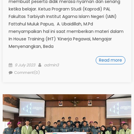
membuat peserta didik merasa nyaman dan senang
ketika belajar. Ketua Program Studi (Kaprodi) PAI,
Fakultas Tarbiyah Institut Agama Islam Negeri (IAIN)
Fattahul Muluk Papua, A. Ubaidillah, M.Pd
menyampaikan hal ini saat memberikan materi dalam
In House Training (IHT) ‘Kinerja Pegawai, Mengajar
Menyenangkan, Beda
Read more
Posted
Author
9 July 2023
admin3
on
Comment(0)