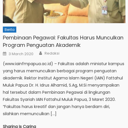
Berita
Pembinaan Pegawai: Fakultas Harus Munculkan
Program Penguatan Akademik
Author
Posted
Redaksi
3 March 2020
on
(www.iainfmpapua.ac.id) – Fakultas adalah miniatur kampus
yang harus memunculkan berbagai program penguatan
akademik. Rektor Institut Agama Islam Negeri (IAIN) Fattahul
Muluk Papua Dr. H. Idrus Alhamid, S.Ag, M.Si menyampaikan
hal tersebut dalam Pembinaan Pegawai di lingkungan
Fakultas Syariah IAIN Fattahul Muluk Papua, 3 Maret 2020.
“Fakultas harus kreatif dan jangan hanya berdiam diri,
silahkan memunculkan […]
Sharing Is Caring