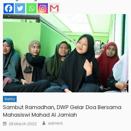
Berita
Sambut Ramadhan, DWP Gelar Doa Bersama
Mahasiswi Mahad Al Jamiah
Author
Posted
admin3
28 March 2022
on