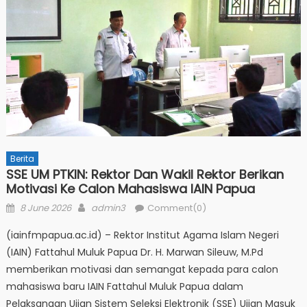
Berita
SSE UM PTKIN: Rektor Dan Wakil Rektor Berikan
Motivasi Ke Calon Mahasiswa IAIN Papua
Posted
Author
8 June 2026
admin3
Comment(0)
on
(iainfmpapua.ac.id) – Rektor Institut Agama Islam Negeri
(IAIN) Fattahul Muluk Papua Dr. H. Marwan Sileuw, M.Pd
memberikan motivasi dan semangat kepada para calon
mahasiswa baru IAIN Fattahul Muluk Papua dalam
Pelaksanaan Ujian Sistem Seleksi Elektronik (SSE) Ujian Masuk