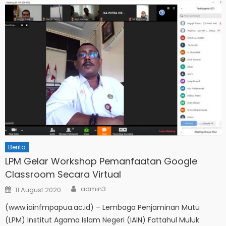
Berita
LPM Gelar Workshop Pemanfaatan Google
Classroom Secara Virtual
Author
Posted
admin3
11 August 2020
on
(www.iainfmpapua.ac.id) – Lembaga Penjaminan Mutu
(LPM) Institut Agama Islam Negeri (IAIN) Fattahul Muluk