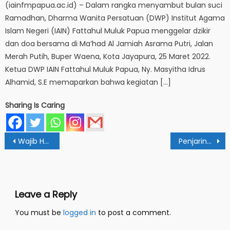
(iainfmpapua.ac.id) – Dalam rangka menyambut bulan suci
Ramadhan, Dharma Wanita Persatuan (DWP) Institut Agama
Islam Negeri (IAIN) Fattahul Muluk Papua menggelar dzikir
dan doa bersama di Ma’had Al Jamiah Asrama Putri, Jalan
Merah Putih, Buper Waena, Kota Jayapura, 25 Maret 2022.
Ketua DWP IAIN Fattahul Muluk Papua, Ny. Masyitha Idrus
Alhamid, S.E memaparkan bahwa kegiatan […]
Sharing Is Caring
Post
Wajib Halal Oktober 2026: Rektor IAIN Papua Ajak Pengusaha Urus Sertifikat Gratis
Penjaringan Bakal Calon Rektor IAIN FM Papua
navigation
Leave a Reply
You must be
logged in
to post a comment.