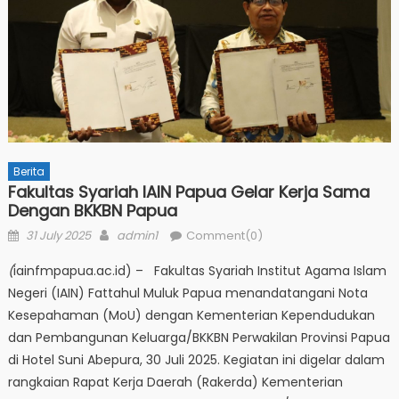
Berita
Fakultas Syariah IAIN Papua Gelar Kerja Sama
Dengan BKKBN Papua
Posted
Author
31 July 2025
admin1
Comment(0)
on
(
iainfmpapua.ac.id) – Fakultas Syariah Institut Agama Islam
Negeri (IAIN) Fattahul Muluk Papua menandatangani Nota
Kesepahaman (MoU) dengan Kementerian Kependudukan
dan Pembangunan Keluarga/BKKBN Perwakilan Provinsi Papua
di Hotel Suni Abepura, 30 Juli 2025. Kegiatan ini digelar dalam
rangkaian Rapat Kerja Daerah (Rakerda) Kementerian