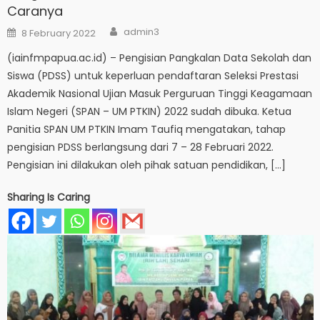
Caranya
Author
Posted
admin3
8 February 2022
on
(iainfmpapua.ac.id) – Pengisian Pangkalan Data Sekolah dan
Siswa (PDSS) untuk keperluan pendaftaran Seleksi Prestasi
Akademik Nasional Ujian Masuk Perguruan Tinggi Keagamaan
Islam Negeri (SPAN – UM PTKIN) 2022 sudah dibuka. Ketua
Panitia SPAN UM PTKIN Imam Taufiq mengatakan, tahap
pengisian PDSS berlangsung dari 7 – 28 Februari 2022.
Pengisian ini dilakukan oleh pihak satuan pendidikan, […]
Sharing Is Caring