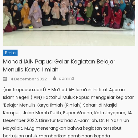
Berita
Mahad IAIN Papua Gelar Kegiatan Belajar
Menulis Karya Ilmiah
Author
Posted
admin3
14 December 2022
on
(iainfmpapua.ac.id) – Ma’had Al-Jami’ah Institut Agama
Islam Negeri (IAIN) Fattahul Muluk Papua menggelar kegiatan
‘Belajar Menulis Karya Ilmiah (Rih’lah) Sehari’ di Masjid
Kampus, Jalan Merah Putih, Buper Waena, Kota Jayapura, 14
Desember 2022. Direktur Ma’had Al-Jami’ah, Dr. H. Yasin Un
Mayalibit, M.Ag menerangkan bahwa kegiatan tersebut
bertujuan untuk memberikan pembinaan kepada