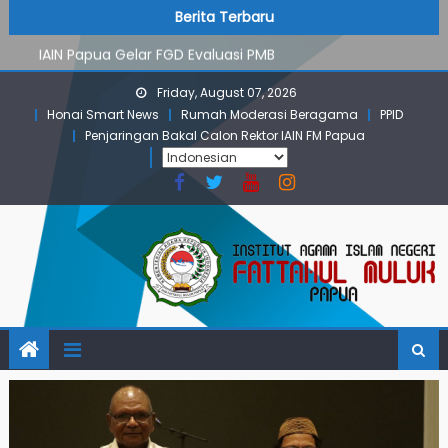
PMB Jalur Mandiri: Peserta Ujian Dari Lanny Jaya Hingga
Skip
content
Berita Terbaru
Maluku
to
IAIN Papua Gelar FGD Evaluasi PMB
content
KKN IAIN Papua: Kelompok Skow Sae Kolaborasi dengan
Friday, August 07, 2026
KKN UGM dan Uncen
Honai Smart News
Rumah Moderasi Beragama
PPID
Para Mahasiswa PGMI IAIN Papua Tembus Jurnal
Penjaringan Bakal Calon Rektor IAIN FM Papua
Terindeks Google Scholar
Pembekalan KKN: Bangun Komunikasi Aktif dengan
Masyarakat
PMB Jalur Mandiri: Peserta Ujian Dari Lanny Jaya Hingga
Maluku