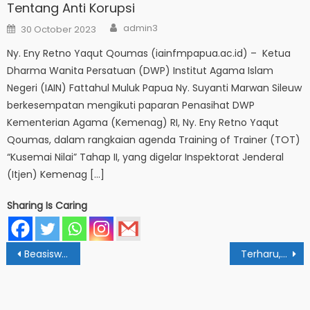
Tentang Anti Korupsi
Author
Posted
admin3
30 October 2023
on
Ny. Eny Retno Yaqut Qoumas (iainfmpapua.ac.id) – Ketua
Dharma Wanita Persatuan (DWP) Institut Agama Islam
Negeri (IAIN) Fattahul Muluk Papua Ny. Suyanti Marwan Sileuw
berkesempatan mengikuti paparan Penasihat DWP
Kementerian Agama (Kemenag) RI, Ny. Eny Retno Yaqut
Qoumas, dalam rangkaian agenda Training of Trainer (TOT)
“Kusemai Nilai” Tahap II, yang digelar Inspektorat Jenderal
(Itjen) Kemenag […]
Sharing Is Caring
Post
Beasiswa BAZNAS Telah Dibuka
Terharu, Direktur PTKI Kemenag Berikan Semangat AL PPG IAIN Papua
navigation