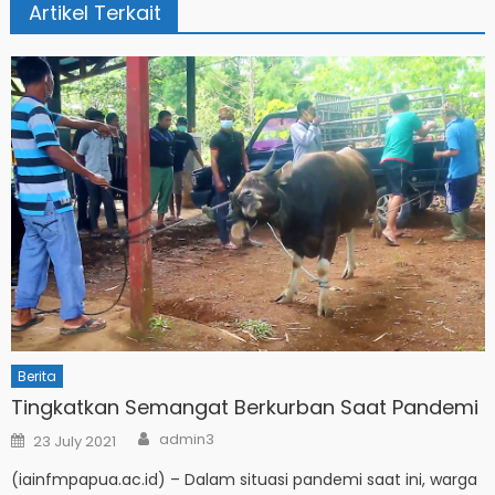
Artikel Terkait
Berita
Tingkatkan Semangat Berkurban Saat Pandemi
Author
Posted
admin3
23 July 2021
on
(iainfmpapua.ac.id) – Dalam situasi pandemi saat ini, warga