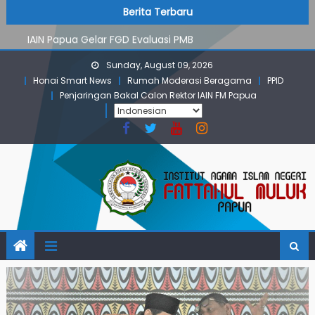
PMB Jalur Mandiri: Peserta Ujian Dari Lanny Jaya Hingga
Skip
content
Berita Terbaru
Maluku
to
IAIN Papua Gelar FGD Evaluasi PMB
content
KKN IAIN Papua: Kelompok Skow Sae Kolaborasi dengan
Sunday, August 09, 2026
KKN UGM dan Uncen
Honai Smart News
Rumah Moderasi Beragama
PPID
Para Mahasiswa PGMI IAIN Papua Tembus Jurnal
Penjaringan Bakal Calon Rektor IAIN FM Papua
Terindeks Google Scholar
Pembekalan KKN: Bangun Komunikasi Aktif dengan
Masyarakat
PMB Jalur Mandiri: Peserta Ujian Dari Lanny Jaya Hingga
Maluku