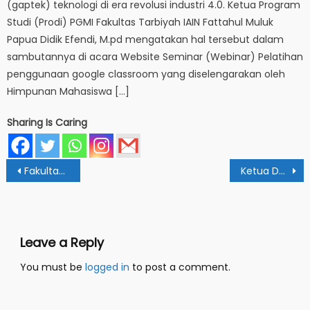
(gaptek) teknologi di era revolusi industri 4.0. Ketua Program
Studi (Prodi) PGMI Fakultas Tarbiyah IAIN Fattahul Muluk
Papua Didik Efendi, M.pd mengatakan hal tersebut dalam
sambutannya di acara Website Seminar (Webinar) Pelatihan
penggunaan google classroom yang diselengarakan oleh
Himpunan Mahasiswa […]
Sharing Is Caring
Post
Fakultas Tarbiyah Gelar Yudisium Mahasiswa
Ketua DWP IAIN FM Papua Ajak Sivitas Rajin Bersholawat
navigation
Leave a Reply
You must be
logged in
to post a comment.