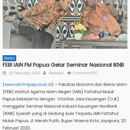
Berita
FEBI IAIN FM Papua Gelar Seminar Nasional IKNB
Posted
Author
20 February 2020
Redaksi
Comment(0)
on
(
www.iainfmpapua.ac.id
) – Fakultas Ekonomi dan Bisinis Islam
(FEBI) Institut Agama Islam Negeri (IAIN) Fattahul Muluk
Papua bekerjama dengan Otoritas Jasa Keuangan (OJK)
menggelar Seminar Nasional Industri Keuangan NonBank
(IKNB) Syariah yang di Gedung Aula Terpadu IAIN Fattahul
Muluk Papua, Jl. Merah Putih, Buper Waena Kota Jayapura, 20
Februari 2020.