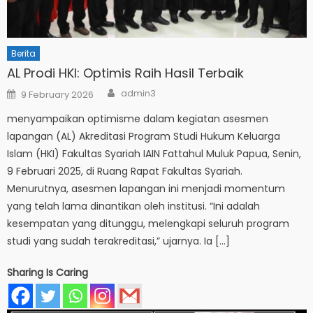
Berita
AL Prodi HKI: Optimis Raih Hasil Terbaik
Author
Posted
admin3
9 February 2026
on
menyampaikan optimisme dalam kegiatan asesmen
lapangan (AL) Akreditasi Program Studi Hukum Keluarga
Islam (HKI) Fakultas Syariah IAIN Fattahul Muluk Papua, Senin,
9 Februari 2025, di Ruang Rapat Fakultas Syariah.
Menurutnya, asesmen lapangan ini menjadi momentum
yang telah lama dinantikan oleh institusi. “Ini adalah
kesempatan yang ditunggu, melengkapi seluruh program
studi yang sudah terakreditasi,” ujarnya. Ia […]
Sharing Is Caring