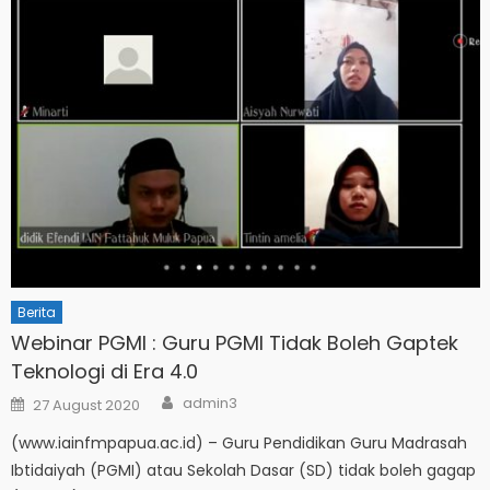
Berita
Webinar PGMI : Guru PGMI Tidak Boleh Gaptek
Teknologi di Era 4.0
Author
Posted
admin3
27 August 2020
on
(www.iainfmpapua.ac.id) – Guru Pendidikan Guru Madrasah
Ibtidaiyah (PGMI) atau Sekolah Dasar (SD) tidak boleh gagap