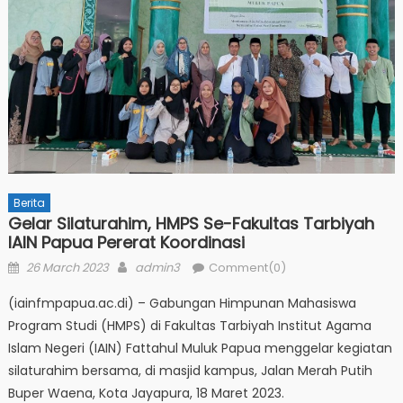
Berita
Gelar Silaturahim, HMPS Se-Fakultas Tarbiyah
IAIN Papua Pererat Koordinasi
Posted
Author
26 March 2023
admin3
Comment(0)
on
(iainfmpapua.ac.di) – Gabungan Himpunan Mahasiswa
Program Studi (HMPS) di Fakultas Tarbiyah Institut Agama
Islam Negeri (IAIN) Fattahul Muluk Papua menggelar kegiatan
silaturahim bersama, di masjid kampus, Jalan Merah Putih
Buper Waena, Kota Jayapura, 18 Maret 2023.