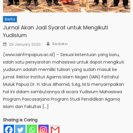
Berita
Jurnal Akan Jadi Syarat untuk Mengikuti
Yudisium
Author
Posted
Redaksi
29 January 2020
on
(www.iainfmpapua.ac.id) – Sesuai ketentuan yang baru,
salah satu persyaratan mahasiswa untuk dapat mengikuti
yudisium adalah memiliki tulisan yang sudah masuk ke
jurnal. Rektor Institut Agama Islam Negeri (IAIN) Fattahul
Muluk Papua Dr. H. Idrus Alhamid, S.Ag, M.Si menyampaikan
hal ini dalam sambutannya di acara Yudisium Mahasiswa
Program Pascasarjana Program Studi Pendidikan Agama
Islam dan Fakultas […]
Sharing Is Caring