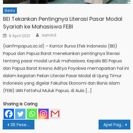
Berita
BEI Tekankan Pentingnya Literasi Pasar Modal
Syariah ke Mahasiswa FEBI
Author
Posted
admin3
8 April 2021
on
(iainfmpapua.ac.id) – Kantor Bursa Efek Indonesia (BEI)
Papua dan Papua Barat menekankan pentingnya literasi
tentang pasar modal untuk mahasiswa. Kepala BEI Papua
dan Papua Barat Kresna Aditya Poyokwa memaparkan hal ini
dalam kegiatan Pekan Literasi Pasar Modal di Ujung Timur
Indonesia yang digelar Fakultas Ekonomi dan Bisnis Islam
(FEBI) IAIN Fattahul Muluk Papua, di Aula […]
Sharing Is Caring
Post
36 Peserta Ikuti Tes Calon PPPK IAIN Papua
Apel Pagi : ASN Junjung Netralitas Jelang Pemilu
navigation