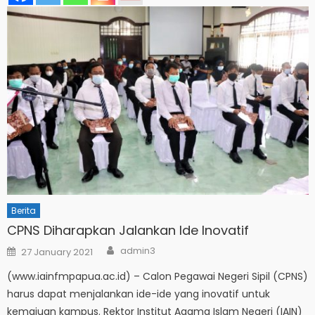
Berita
CPNS Diharapkan Jalankan Ide Inovatif
Author
Posted
admin3
27 January 2021
on
(www.iainfmpapua.ac.id) – Calon Pegawai Negeri Sipil (CPNS)
harus dapat menjalankan ide-ide yang inovatif untuk
kemajuan kampus. Rektor Institut Agama Islam Negeri (IAIN)