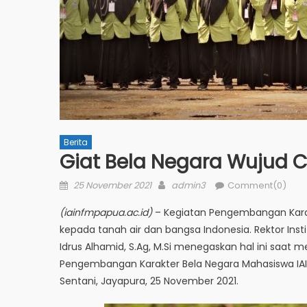
Berita
Giat Bela Negara Wujud C
Posted
Author
25 November 2021
admin3
Comment(0)
on
(iainfmpapua.ac.id)
– Kegiatan Pengembangan Kara
kepada tanah air dan bangsa Indonesia. Rektor Insti
Idrus Alhamid, S.Ag, M.Si menegaskan hal ini saat
Pengembangan Karakter Bela Negara Mahasiswa IAI
Sentani, Jayapura, 25 November 2021.