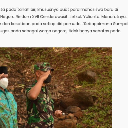
inta pada tanah air, khususnya buat para mahasiswa baru di
Negara Rindam XVII Cenderawasih Letkol. Yulianto. Menurutnya,
n dan kesetiaan pada setiap diri pemuda. “Sebagaimana Sumpa
gas anda sebagai warga negara, tidak hanya sebatas pada