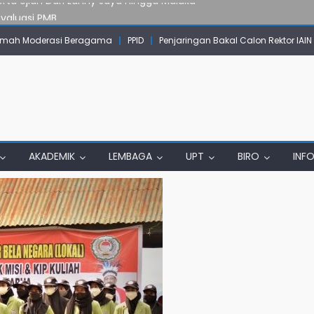
Evaluasi PMB
mpok Skow Sae Kolaborasi dengan KKN UGM dan Uncen
mah Moderasi Beragama
PPID
Penjaringan Bakal Calon Rektor IAI
IAIN Papua Tembus Jurnal Terindeks Google Scholar
un Komunikasi Aktif dengan Masyarakat
erta Ujian Dari Lanny Jaya Hingga Maluku
AKADEMIK
LEMBAGA
UPT
BIRO
INF