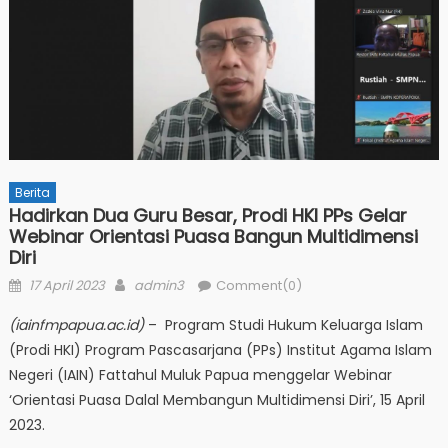
Berita
Hadirkan Dua Guru Besar, Prodi HKI PPs Gelar
Webinar Orientasi Puasa Bangun Multidimensi
Diri
Posted
Author
17 April 2023
admin3
Comment(0)
on
(iainfmpapua.ac.id)
– Program Studi Hukum Keluarga Islam
(Prodi HKI) Program Pascasarjana (PPs) Institut Agama Islam
Negeri (IAIN) Fattahul Muluk Papua menggelar Webinar
‘Orientasi Puasa Dalal Membangun Multidimensi Diri’, 15 April
2023.