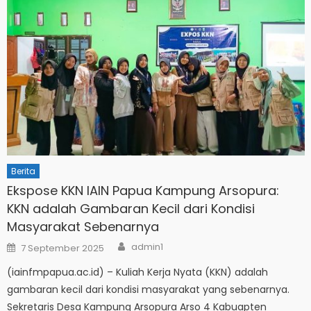
Berita
Ekspose KKN IAIN Papua Kampung Arsopura:
KKN adalah Gambaran Kecil dari Kondisi
Masyarakat Sebenarnya
Author
Posted
admin1
7 September 2025
on
(iainfmpapua.ac.id) – Kuliah Kerja Nyata (KKN) adalah
gambaran kecil dari kondisi masyarakat yang sebenarnya.
Sekretaris Desa Kampung Arsopura Arso 4 Kabuapten