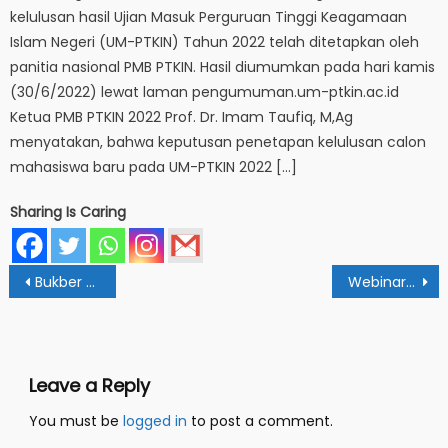
kelulusan hasil Ujian Masuk Perguruan Tinggi Keagamaan
Islam Negeri (UM-PTKIN) Tahun 2022 telah ditetapkan oleh
panitia nasional PMB PTKIN. Hasil diumumkan pada hari kamis
(30/6/2022) lewat laman pengumuman.um-ptkin.ac.id
Ketua PMB PTKIN 2022 Prof. Dr. Imam Taufiq, M,Ag
menyatakan, bahwa keputusan penetapan kelulusan calon
mahasiswa baru pada UM-PTKIN 2022 […]
Sharing Is Caring
Post
Bukber HMPS MPI: Tebar Kebahagiaan di Bulan Ramadhan
Webinar Prodi HTN: Bawaslu Butuh Dukungan Mahasiswa untuk Pemilu yang Benar
navigation
Leave a Reply
You must be
logged in
to post a comment.