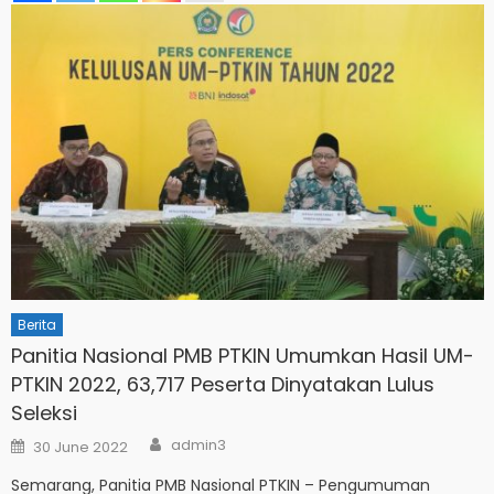
Berita
Panitia Nasional PMB PTKIN Umumkan Hasil UM-
PTKIN 2022, 63,717 Peserta Dinyatakan Lulus
Seleksi
Author
Posted
admin3
30 June 2022
on
Semarang, Panitia PMB Nasional PTKIN – Pengumuman