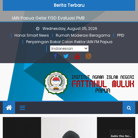
PMB Jalur Mandiri: Peserta Ujian Dari Lanny Jaya Hingga
Skip
content
Berita Terbaru
Maluku
to
IAIN Papua Gelar FGD Evaluasi PMB
content
KKN IAIN Papua: Kelompok Skow Sae Kolaborasi dengan
Wednesday, August 05, 2026
KKN UGM dan Uncen
Honai Smart News
Rumah Moderasi Beragama
PPID
Para Mahasiswa PGMI IAIN Papua Tembus Jurnal
Penjaringan Bakal Calon Rektor IAIN FM Papua
Terindeks Google Scholar
Pembekalan KKN: Bangun Komunikasi Aktif dengan
Masyarakat
PMB Jalur Mandiri: Peserta Ujian Dari Lanny Jaya Hingga
Maluku