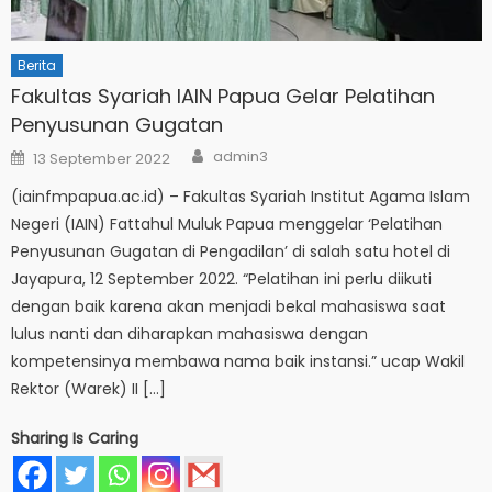
Berita
Fakultas Syariah IAIN Papua Gelar Pelatihan
Penyusunan Gugatan
Author
Posted
admin3
13 September 2022
on
(iainfmpapua.ac.id) – Fakultas Syariah Institut Agama Islam
Negeri (IAIN) Fattahul Muluk Papua menggelar ‘Pelatihan
Penyusunan Gugatan di Pengadilan’ di salah satu hotel di
Jayapura, 12 September 2022. “Pelatihan ini perlu diikuti
dengan baik karena akan menjadi bekal mahasiswa saat
lulus nanti dan diharapkan mahasiswa dengan
kompetensinya membawa nama baik instansi.” ucap Wakil
Rektor (Warek) II […]
Sharing Is Caring