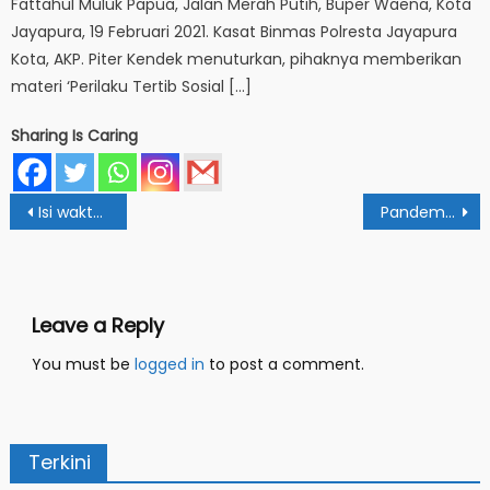
Fattahul Muluk Papua, Jalan Merah Putih, Buper Waena, Kota
Jayapura, 19 Februari 2021. Kasat Binmas Polresta Jayapura
Kota, AKP. Piter Kendek menuturkan, pihaknya memberikan
materi ‘Perilaku Tertib Sosial […]
Sharing Is Caring
Post
Isi waktu luang, Mahasiswa Asrama Putri Gelar Kajian Online
Pandemi Covid, KKN Tetap Berjalan Dengan Cara Yang Beda
navigation
Leave a Reply
You must be
logged in
to post a comment.
Terkini