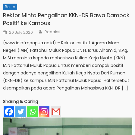
Berita
Rektor Minta Pengalihan KKN-DR Bawa Dampak
Positif ke Kampus
Author
Posted
Redaksi
20 July 2020
on
(www.iainfmpapua.ac.id) – Rektor Institut Agama Islam
Negeri (IAIN) Fattahul Muluk Papua Dr. H. Idrus Alhamid, S.Ag,
M.Si meminta kepada mahasiswa Kuliah Kerja Nyata (KKN)
IAIN Fattahul Muluk Papua untuk memberi dampak positif
dengan adanya pengalihan Kuliah Kerja Nyata Dari Rumah
(KKN-DR) ke kampus IAIN Fattahul Muluk Papua. Hal tersebut
disampaikan pada acara Pengalihan Mahasiswa KKN-DR […]
Sharing Is Caring