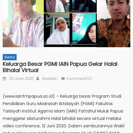
Berita
Keluarga Besar PGMI IAIN Papua Gelar Halal
Bihalal Virtual
Posted
Author
30 June 2020
Redaksi
Comment(0)
on
(www.iainfmpapua.ac.id) – Keluarga besar Program Studi
Pendidikan Guru Madrasah Ibtidaiyah (PGMI) Fakultas
Tarbiyah Institut Agama Islam (IAIN) Fattahul Muluk Papua
menggelar silaturahmi Halal bihalal secara virtual melalui
video conference, 12 Juni 2020. Dalam sambutannya Wakil