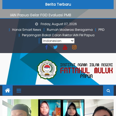
PMB Jalur Mandiri: Peserta Ujian Dari Lanny Jaya Hingga
Skip
content
Berita Terbaru
Maluku
to
IAIN Papua Gelar FGD Evaluasi PMB
content
KKN IAIN Papua: Kelompok Skow Sae Kolaborasi dengan
Friday, August 07, 2026
KKN UGM dan Uncen
Honai Smart News
Rumah Moderasi Beragama
PPID
Para Mahasiswa PGMI IAIN Papua Tembus Jurnal
Penjaringan Bakal Calon Rektor IAIN FM Papua
Terindeks Google Scholar
Pembekalan KKN: Bangun Komunikasi Aktif dengan
Masyarakat
PMB Jalur Mandiri: Peserta Ujian Dari Lanny Jaya Hingga
Maluku