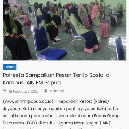
Berita
Polresta Sampaikan Pesan Tertib Sosial di
Kampus IAIN FM Papua
Author
Posted
admin3
19 February 2021
on
(www.iainfmpapua.ac.id) – Kepolisian Resort (Polres)
Jayapura Kota menyampaikan pentingnya perilaku tertib
sosial kepada para mahasiswa melalui acara Focus Group
Discussion (FGD) di Institut Agama Islam Negeri (IAIN)