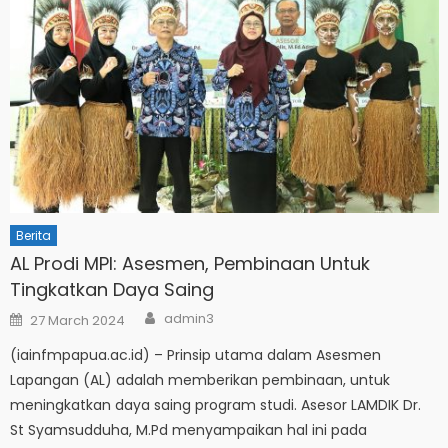
Berita
AL Prodi MPI: Asesmen, Pembinaan Untuk
Tingkatkan Daya Saing
Author
Posted
admin3
27 March 2024
on
(iainfmpapua.ac.id) – Prinsip utama dalam Asesmen
Lapangan (AL) adalah memberikan pembinaan, untuk
meningkatkan daya saing program studi. Asesor LAMDIK Dr.
St Syamsudduha, M.Pd menyampaikan hal ini pada