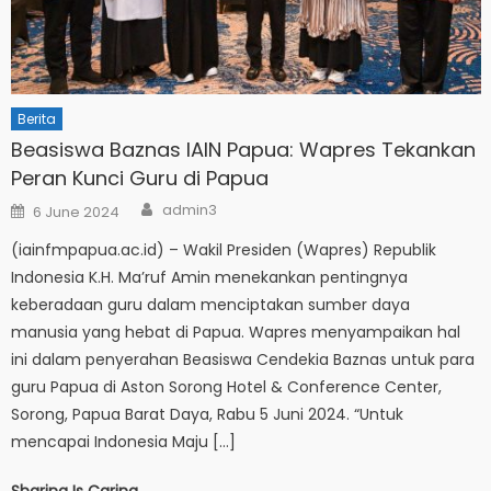
Berita
Beasiswa Baznas IAIN Papua: Wapres Tekankan
Peran Kunci Guru di Papua
Author
Posted
admin3
6 June 2024
on
(iainfmpapua.ac.id) – Wakil Presiden (Wapres) Republik
Indonesia K.H. Ma’ruf Amin menekankan pentingnya
keberadaan guru dalam menciptakan sumber daya
manusia yang hebat di Papua. Wapres menyampaikan hal
ini dalam penyerahan Beasiswa Cendekia Baznas untuk para
guru Papua di Aston Sorong Hotel & Conference Center,
Sorong, Papua Barat Daya, Rabu 5 Juni 2024. “Untuk
mencapai Indonesia Maju […]
Sharing Is Caring