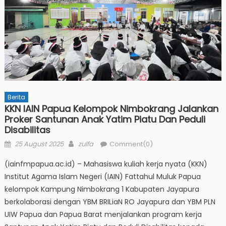
Berita
KKN IAIN Papua Kelompok Nimbokrang Jalankan
Proker Santunan Anak Yatim Piatu Dan Peduli
Disabilitas
Posted
Author
25 August 2025
zulfa
Comment(0)
on
(iainfmpapua.ac.id) – Mahasiswa kuliah kerja nyata (KKN)
Institut Agama Islam Negeri (IAIN) Fattahul Muluk Papua
kelompok Kampung Nimbokrang 1 Kabupaten Jayapura
berkolaborasi dengan YBM BRILiaN RO Jayapura dan YBM PLN
UIW Papua dan Papua Barat menjalankan program kerja