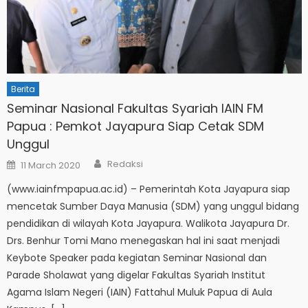
Berita
Seminar Nasional Fakultas Syariah IAIN FM
Papua : Pemkot Jayapura Siap Cetak SDM
Unggul
Author
Posted
Redaksi
11 March 2020
on
(www.iainfmpapua.ac.id) – Pemerintah Kota Jayapura siap
mencetak Sumber Daya Manusia (SDM) yang unggul bidang
pendidikan di wilayah Kota Jayapura. Walikota Jayapura Dr.
Drs. Benhur Tomi Mano menegaskan hal ini saat menjadi
Keybote Speaker pada kegiatan Seminar Nasional dan
Parade Sholawat yang digelar Fakultas Syariah Institut
Agama Islam Negeri (IAIN) Fattahul Muluk Papua di Aula