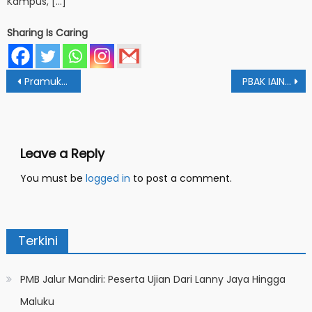
Kampus, […]
Sharing Is Caring
Post
Pramuka Racana IAIN Papua Jalin Kolaborasi bersama Racana IAIN Sorong
PBAK IAIN Papua: Jaga Kesungguhan dan Amanah Orang Tua
navigation
Leave a Reply
You must be
logged in
to post a comment.
Terkini
PMB Jalur Mandiri: Peserta Ujian Dari Lanny Jaya Hingga
Maluku