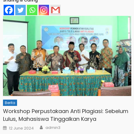
Berita
Workshop Perpustakaan Anti Plagiasi: Sebelum
Lulus, Mahasiswa Tinggalkan Karya
Author
Posted
admin3
12 June 2024
on