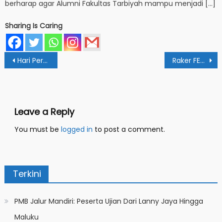
berharap agar Alumni Fakultas Tarbiyah mampu menjadi […]
Sharing Is Caring
Post
Hari Perempuan, PSGA IAIN Papua Ingatkan Kontribusi Perempuan Untuk Masyarakat
Raker FEBI: Kedepankan Koordinasi, Integrasi dan Sinkronisasi
navigation
Leave a Reply
You must be
logged in
to post a comment.
Terkini
PMB Jalur Mandiri: Peserta Ujian Dari Lanny Jaya Hingga
Maluku