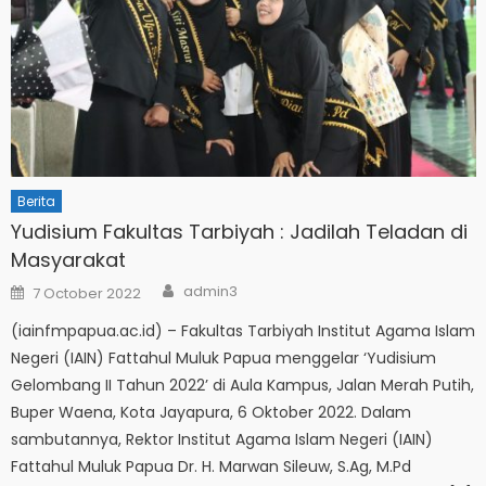
Berita
Yudisium Fakultas Tarbiyah : Jadilah Teladan di
Masyarakat
Author
Posted
admin3
7 October 2022
on
(iainfmpapua.ac.id) – Fakultas Tarbiyah Institut Agama Islam
Negeri (IAIN) Fattahul Muluk Papua menggelar ‘Yudisium
Gelombang II Tahun 2022’ di Aula Kampus, Jalan Merah Putih,
Buper Waena, Kota Jayapura, 6 Oktober 2022. Dalam
sambutannya, Rektor Institut Agama Islam Negeri (IAIN)
Fattahul Muluk Papua Dr. H. Marwan Sileuw, S.Ag, M.Pd