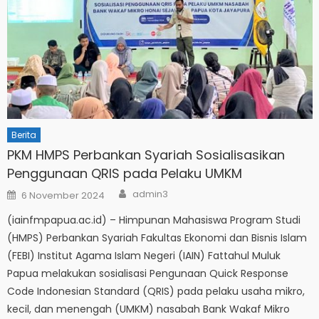
Berita
PKM HMPS Perbankan Syariah Sosialisasikan
Penggunaan QRIS pada Pelaku UMKM
Author
Posted
admin3
6 November 2024
on
(iainfmpapua.ac.id) – Himpunan Mahasiswa Program Studi
(HMPS) Perbankan Syariah Fakultas Ekonomi dan Bisnis Islam
(FEBI) Institut Agama Islam Negeri (IAIN) Fattahul Muluk
Papua melakukan sosialisasi Pengunaan Quick Response
Code Indonesian Standard (QRIS) pada pelaku usaha mikro,
kecil, dan menengah (UMKM) nasabah Bank Wakaf Mikro