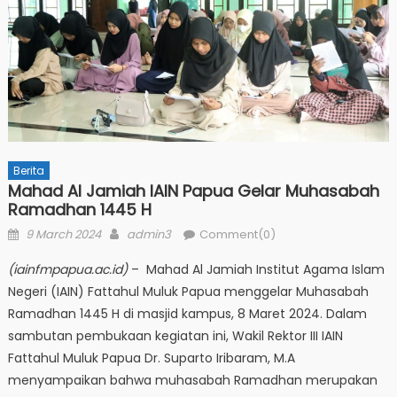
Berita
Mahad Al Jamiah IAIN Papua Gelar Muhasabah
Ramadhan 1445 H
Posted
Author
9 March 2024
admin3
Comment(0)
on
(iainfmpapua.ac.id)
– Mahad Al Jamiah Institut Agama Islam
Negeri (IAIN) Fattahul Muluk Papua menggelar Muhasabah
Ramadhan 1445 H di masjid kampus, 8 Maret 2024. Dalam
sambutan pembukaan kegiatan ini, Wakil Rektor III IAIN
Fattahul Muluk Papua Dr. Suparto Iribaram, M.A
menyampaikan bahwa muhasabah Ramadhan merupakan