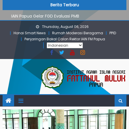
PMB Jalur Mandiri: Peserta Ujian Dari Lanny Jaya Hingga
Skip
content
Berita Terbaru
Maluku
to
IAIN Papua Gelar FGD Evaluasi PMB
content
KKN IAIN Papua: Kelompok Skow Sae Kolaborasi dengan
Thursday, August 06, 2026
KKN UGM dan Uncen
Honai Smart News
Rumah Moderasi Beragama
PPID
Para Mahasiswa PGMI IAIN Papua Tembus Jurnal
Penjaringan Bakal Calon Rektor IAIN FM Papua
Terindeks Google Scholar
Pembekalan KKN: Bangun Komunikasi Aktif dengan
Masyarakat
PMB Jalur Mandiri: Peserta Ujian Dari Lanny Jaya Hingga
Maluku