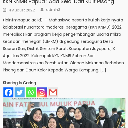
KKN KNMB Papua : Ada Selai Dari Kulit Pisang
Author
Posted
admin3
4 August 2022
on
(iainfmpapua.ac.id) – Mahasiswa peserta kuliah kerja nyata
kolaborasi nusantara moderasi beragama (KKN KNMB) 2022
merealisasikan program kerja pengembangan usaha mikro
kecil dan menegah (UMKM) di gedung serbaguna Desa
Sabron Sari, Distrik Sentani Barat, Kabupaten Jayapura, 3
Agustus 2022. Kelompok KKN KNMB Sabron Sari
Mendemonstrasikan Pembuatan Olahan Makanan Berbahan
Pisang dan Daun Kelor Kepada Warga Kampung. […]
Sharing Is Caring