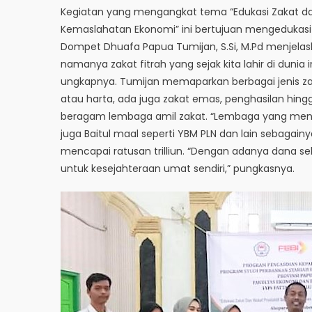
Kegiatan yang mengangkat tema “Edukasi Zakat d
Kemaslahatan Ekonomi” ini bertujuan mengedukasi
Dompet Dhuafa Papua Tumijan, S.Si, M.Pd menjela
namanya zakat fitrah yang sejak kita lahir di dunia
ungkapnya. Tumijan memaparkan berbagai jenis zaka
atau harta, ada juga zakat emas, penghasilan hingg
beragam lembaga amil zakat. “Lembaga yang mengh
juga Baitul maal seperti YBM PLN dan lain sebagain
mencapai ratusan trilliun. “Dengan adanya dana seb
untuk kesejahteraan umat sendiri,” pungkasnya.