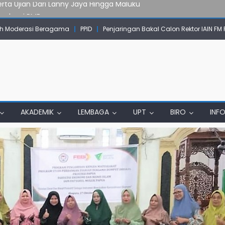
erta Ujian Dari Lanny Jaya Hingga Maluku
Evaluasi PMB
mpok Skow Sae Kolaborasi dengan KKN UGM dan Uncen
 Moderasi Beragama
PPID
Penjaringan Bakal Calon Rektor IAIN FM
IAIN Papua Tembus Jurnal Terindeks Google Scholar
un Komunikasi Aktif dengan Masyarakat
erta Ujian Dari Lanny Jaya Hingga Maluku
AKADEMIK
LEMBAGA
UPT
BIRO
INF