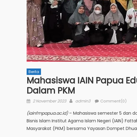
Berita
Mahasiswa IAIN Papua Edu
Dalam PKM
Posted
Author
2 November 2023
admin3
Comment(0)
on
(iainfmpapua.ac.id)
– Mahasiswa semester 5 dan do
Bisnis Islam Institut Agama Islam Negeri (IAIN) F
Masyarakat (PKM) bersama Yayasan Dompet Dhuafa 