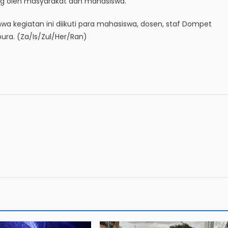
ng oleh masyarakat dan mahasiswa.
a kegiatan ini diikuti para mahasiswa, dosen, staf Dompet
ura. (Za/Is/Zul/Her/Ran)