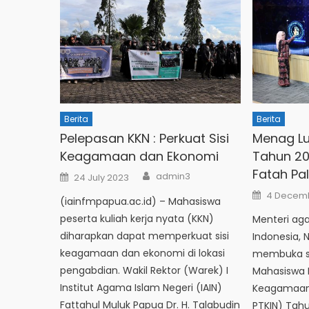
Berita
Berita
Pelepasan KKN : Perkuat Sisi
Menag Lu
Keagamaan dan Ekonomi
Tahun 20
Fatah P
Author
Posted
admin3
24 July 2023
on
Posted
4 Decem
(iainfmpapua.ac.id) – Mahasiswa
on
peserta kuliah kerja nyata (KKN)
Menteri ag
diharapkan dapat memperkuat sisi
Indonesia, 
keagamaan dan ekonomi di lokasi
membuka s
pengabdian. Wakil Rektor (Warek) I
Mahasiswa 
Institut Agama Islam Negeri (IAIN)
Keagamaan 
Fattahul Muluk Papua Dr. H. Talabudin
PTKIN) Tah