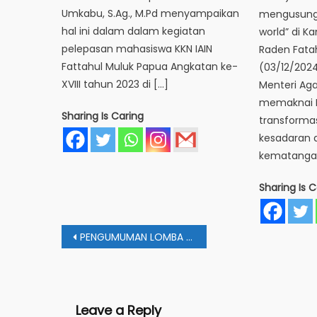
Umkabu, S.Ag., M.Pd menyampaikan
mengusung
hal ini dalam dalam kegiatan
world” di K
pelepasan mahasiswa KKN IAIN
Raden Fatah
Fattahul Muluk Papua Angkatan ke-
(03/12/202
XVIII tahun 2023 di […]
Menteri A
memaknai P
Sharing Is Caring
transformas
kesadaran d
kematanga
Sharing Is C
Post
PENGUMUMAN LOMBA PENULISAN ARTIKEL
navigation
Leave a Reply