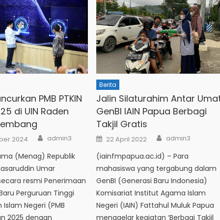
Berita
ncurkan PMB PTKIN
Jalin Silaturahim Antar Umat
25 di UIN Raden
GenBI IAIN Papua Berbagi
alembang
Takjil Gratis
Author
Author
Posted
admin3
admin3
ber 2024
22 April 2022
on
ama (Menag) Republik
(iainfmpapua.ac.id) – Para
Nasaruddin Umar
mahasiswa yang tergabung dalam
ecara resmi Penerimaan
GenBI (Generasi Baru Indonesia)
Baru Perguruan Tinggi
Komisariat Institut Agama Islam
Islam Negeri (PMB
Negeri (IAIN) Fattahul Muluk Papua
un 2025 dengan
menggelar kegiatan ‘Berbagi Takjil