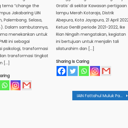
 tema “change the
Gratis’ di sekitar Kawasan pertigaan
ampus Jakabaring UIN
lampu Merah Kotaraja, Distrik
, Palembang. Selasa,
Abepura, Kota Jayapura, 21 April 202
4). Dalam sambutannya,
Ketua GenBI periode 2021-2022, Ike
gama menekankan untuk
Rian Ningsih mengatakan, kegiatan
MB ini sebagai
ini bertujuan untuk menjalin tali
i psikologi, transformasi
silaturahim dan […]
an transformasi tingkat
Sharing Is Caring
n […]
aring
IAIN Fattahul Muluk Papua Siap Gelar Seminar Internasional