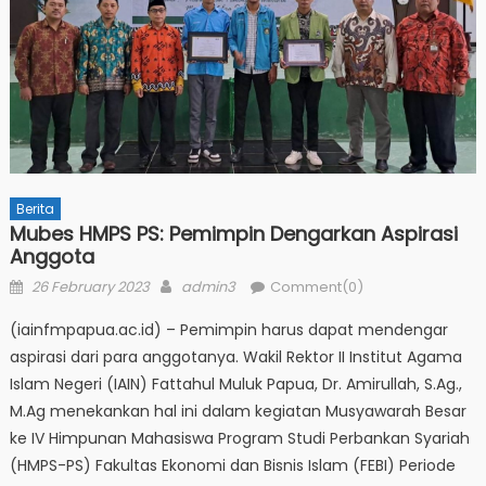
Berita
Mubes HMPS PS: Pemimpin Dengarkan Aspirasi
Anggota
Posted
Author
26 February 2023
admin3
Comment(0)
on
(iainfmpapua.ac.id) – Pemimpin harus dapat mendengar
aspirasi dari para anggotanya. Wakil Rektor II Institut Agama
Islam Negeri (IAIN) Fattahul Muluk Papua, Dr. Amirullah, S.Ag.,
M.Ag menekankan hal ini dalam kegiatan Musyawarah Besar
ke IV Himpunan Mahasiswa Program Studi Perbankan Syariah
(HMPS-PS) Fakultas Ekonomi dan Bisnis Islam (FEBI) Periode