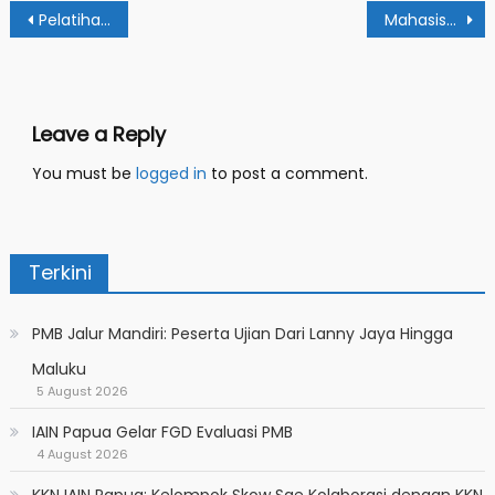
Post
Pelatihan AMI : Auditor Internal Jaga Mutu Layanan Akademik
Mahasiswa Prodi TBI IAIN Papua Presentasikan Artikel Pada Konferensi Internasional
navigation
Leave a Reply
You must be
logged in
to post a comment.
Terkini
PMB Jalur Mandiri: Peserta Ujian Dari Lanny Jaya Hingga
Maluku
5 August 2026
IAIN Papua Gelar FGD Evaluasi PMB
4 August 2026
KKN IAIN Papua: Kelompok Skow Sae Kolaborasi dengan KKN