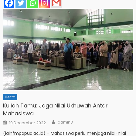
Berita
Kuliah Tamu: Jaga Nilai Ukhuwah Antar
Mahasiswa
Author
Posted
admin3
19 December 2022
on
(iainfmpapua.ac.id) – Mahasiswa perlu menjaga nilai-nilai