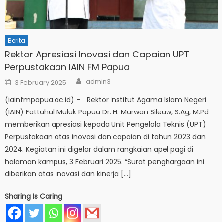
Berita
Rektor Apresiasi Inovasi dan Capaian UPT
Perpustakaan IAIN FM Papua
Author
Posted
admin3
3 February 2025
on
(iainfmpapua.ac.id) – Rektor Institut Agama Islam Negeri
(IAIN) Fattahul Muluk Papua Dr. H. Marwan Sileuw, S.Ag, M.Pd
memberikan apresiasi kepada Unit Pengelola Teknis (UPT)
Perpustakaan atas inovasi dan capaian di tahun 2023 dan
2024. Kegiatan ini digelar dalam rangkaian apel pagi di
halaman kampus, 3 Februari 2025. “Surat penghargaan ini
diberikan atas inovasi dan kinerja […]
Sharing Is Caring