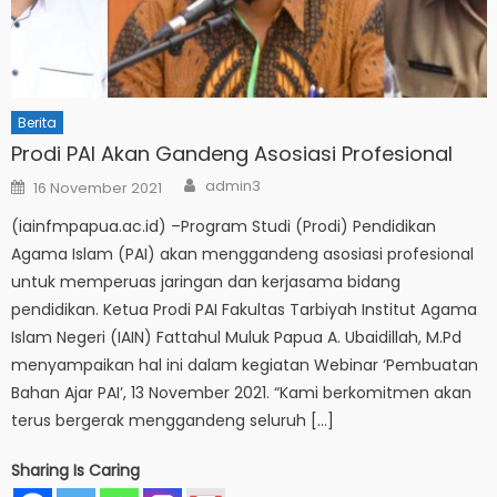
Berita
Prodi PAI Akan Gandeng Asosiasi Profesional
Author
Posted
admin3
16 November 2021
on
(iainfmpapua.ac.id) –Program Studi (Prodi) Pendidikan
Agama Islam (PAI) akan menggandeng asosiasi profesional
untuk memperuas jaringan dan kerjasama bidang
pendidikan. Ketua Prodi PAI Fakultas Tarbiyah Institut Agama
Islam Negeri (IAIN) Fattahul Muluk Papua A. Ubaidillah, M.Pd
menyampaikan hal ini dalam kegiatan Webinar ‘Pembuatan
Bahan Ajar PAI’, 13 November 2021. “Kami berkomitmen akan
terus bergerak menggandeng seluruh […]
Sharing Is Caring