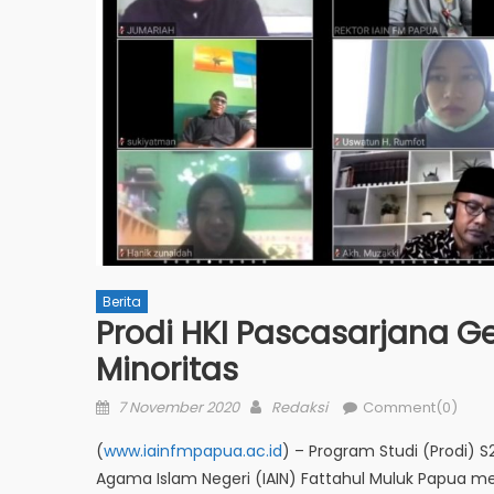
Berita
Prodi HKI Pascasarjana Ge
Minoritas
Posted
Author
7 November 2020
Redaksi
Comment(0)
on
(
www.iainfmpapua.ac.id
) – Program Studi (Prodi) 
Agama Islam Negeri (IAIN) Fattahul Muluk Papua men