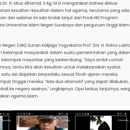
 Dr. H. Idrus Alhamid, S.Ag, M.Si mengatakan bahwa diskusi
atani kesulitan-kesulitan dalam hal agama, terutama yang ada
n dari webinar ini ada tindak lanjut dari Prodi HKI Program
ra Universitas Islam Negeri Surabaya dan perguruan tinggi Islam
Negeri (UIN) Sunan Kalijaga Yogyakarta Prof. Drs. H. Ratno Lukito
lah kelompok masyarakat dalam suatu pemerintahan yang dala
an kelompok mayoritas yang berkembang. “Saya ambil contoh
limnya, tentu kita akan kesulitan untuk melaksanakan syariat
satu sisi diajarkan berperilaku sesuai fitrah ajaran mereka,
tempat tinggal mereka. “Ada dua alternatif yang dapat dilakukan,
embali ke negara asalnya,” ungkapnya. Opsi kedua, lanjutnya, war
sikan agama Islam.