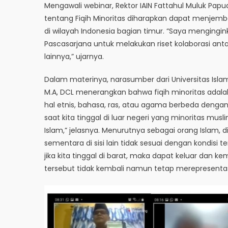
Mengawali webinar, Rektor IAIN Fattahul Muluk Papua
tentang Fiqih Minoritas diharapkan dapat menjemb
di wilayah Indonesia bagian timur. “Saya menginginka
Pascasarjana untuk melakukan riset kolaborasi anta
lainnya,” ujarnya.
Dalam materinya, narasumber dari Universitas Islam 
M.A, DCL menerangkan bahwa fiqih minoritas ada
hal etnis, bahasa, ras, atau agama berbeda deng
saat kita tinggal di luar negeri yang minoritas mus
Islam,” jelasnya. Menurutnya sebagai orang Islam, di 
sementara di sisi lain tidak sesuai dengan kondisi 
jika kita tinggal di barat, maka dapat keluar dan k
tersebut tidak kembali namun tetap merepresenta