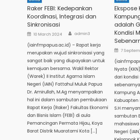
Raker FEBI: Kedepankan
Ekspose 
Koordinasi, Integrasi dan
Kampung 
Sinkronisasi
adalah G
Kondisi 
Author
Posted
admin3
10 March 2024
on
Sebenar
(iainfmpapua.ac.id) – Rapat kerja
Posted
7 Septem
merupakan wujud sinkronisasi yang
on
sangat baik yang diupayakan untuk
(iainfmpapu
kemajuan bersama. Wakil Rektor
Nyata (KKN
(Warek) II Institut Agama Islam
dari kondis
Negeri (IAIN) Fattahul Muluk Papua
sebenarnya.
Dr. Amirullah, M.Ag menyampaikan
Kampung Ar
hal ini dalam sambutan pembukaan
Kabuapten 
Rapat Kerja (Raker) Fakultas Ekonomi
S.H menyam
dan Bisnis Islam (FEBI) di aula
sambutan E
Pemancingan Permata Hijau, Koya
mahasiswa 
Barat Distrik Muaratami Kota […]
Negeri (IAI
Kelompok K