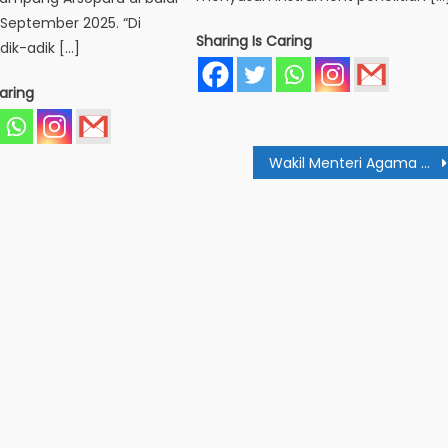
September 2025. “Di
Sharing Is Caring
dik-adik […]
aring
Wakil Menteri Agama Ajak Mahasiswa Jaga Keragaman