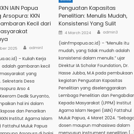
KKN IAIN Papua
Penguatan Kapasitas
Arsopura: KKN
Penelitian: Menulis Mudah,
ambaran Kecil dari
Konsistensi Yang Sulit
Masyarakat
Author
Posted
admin3
4 March 2024
on
nya
(iainfmpapua.ac.id) – “Menulis itu
Author
admin1
ber 2025
mudah, yang tidak mudah adalah
konsistensi dalam menulis.” ujar
a.ac.id) – Kuliah Kerja
Direktur IA Scholar Foundation, Dr.
) adalah gambaran kecil
Hasse Jubba, M.A pada pembukaan
i masyarakat yang
kegiatan Penguatan Kapasitas
 Sekretaris Desa
Penelitian yang diselenggarakan
sopura Arso 4
Lembaga Penelitian dan Pengabdia
Keerom Dedik Suryanto,
Kepada Masyarakat (LPPM) Institut
paikan hal ini dalam
Agama Islam Negeri (IAIN) Fattahul
kspose dan Penarikan
Muluk Papua, 4 Maret 2024. “Sebaga
KKN Institut Agama Islam
dosen maupun mahasiswa dalam
N) Fattahul Muluk Papua
menyusun instrument penelitian […
ampung Arsopura di balai