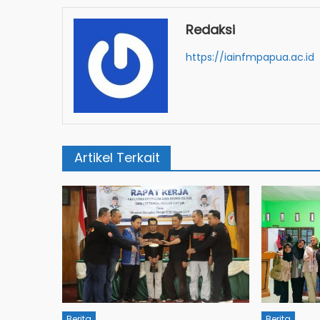
Redaksi
https://iainfmpapua.ac.id
Artikel Terkait
Berita
Berita