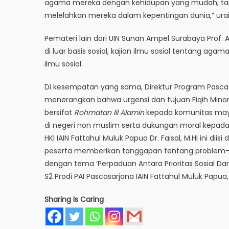
agama mereka dengan kehidupan yang mudah, tan
melelahkan mereka dalam kepentingan dunia,” urai
Pemateri lain dari UIN Sunan Ampel Surabaya Prof.
di luar basis sosial, kajian ilmu sosial tentang agam
ilmu sosial.
Di kesempatan yang sama, Direktur Program Pascasar
menerangkan bahwa urgensi dan tujuan Fiqih Minori
bersifat
Rohmatan lil Alamin
kepada komunitas mayor
di negeri non muslim serta dukungan moral kepada
HKI IAIN Fattahul Muluk Papua Dr. Faisal, M.HI ini di
peserta memberikan tanggapan tentang problem-p
dengan tema ‘Perpaduan Antara Prioritas Sosial Dan 
S2 Prodi PAI Pascasarjana IAIN Fattahul Muluk Papua
Sharing Is Caring